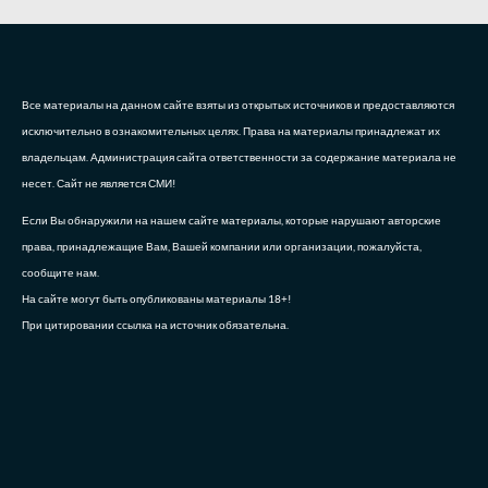
Все материалы на данном сайте взяты из открытых источников и предоставляются
исключительно в ознакомительных целях. Права на материалы принадлежат их
владельцам. Администрация сайта ответственности за содержание материала не
несет. Сайт не является СМИ!
Если Вы обнаружили на нашем сайте материалы, которые нарушают авторские
права, принадлежащие Вам, Вашей компании или организации, пожалуйста,
сообщите нам.
На сайте могут быть опубликованы материалы 18+!
При цитировании ссылка на источник обязательна.