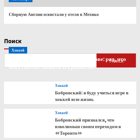
Сборную Англии освистали у отеля в Мехико
Поиск
Хоккей
Бобровский — о голкипере Ахтямове: рад, что
Поиск
могу способствовать его развитию
Хоккей
Бобровский: я буду учиться игре в
хоккей всю жизнь
Хоккей
Бобровский признался, что
взволнован своим переходом в
«Торонто»