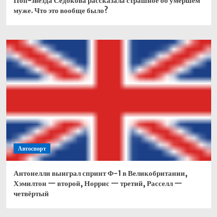
Поп-звезда Седокова рассказала страшное об умершем
муже. Что это вообще было?
Автоспорт
Антонелли выиграл спринт Ф-1 в Великобритании,
Хэмилтон — второй, Норрис — третий, Расселл —
четвёртый