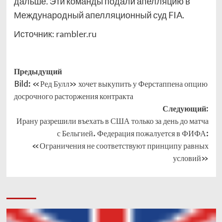
дальше. Эти команды подали апелляцию в
Международный апелляционный суд FIA.
Источник:
rambler.ru
Навигация
Предыдущий
Bild: «Ред Булл» хочет выкупить у Ферстаппена опцию
записи
досрочного расторжения контракта
Следующий:
Ирану разрешили въехать в США только за день до матча
с Бельгией. Федерация пожалуется в ФИФА:
«Ограничения не соответствуют принципу равных
условий»