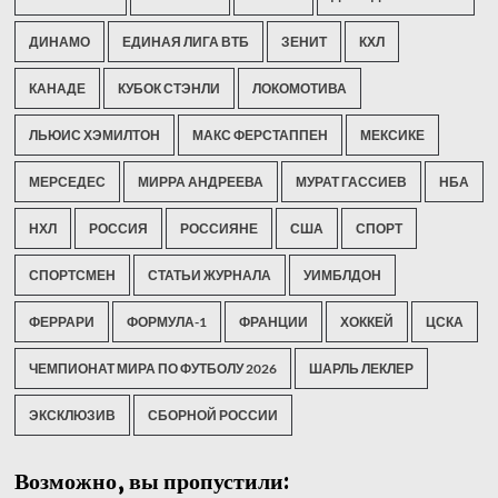
ДИНАМО
ЕДИНАЯ ЛИГА ВТБ
ЗЕНИТ
КХЛ
КАНАДЕ
КУБОК СТЭНЛИ
ЛОКОМОТИВА
ЛЬЮИС ХЭМИЛТОН
МАКС ФЕРСТАППЕН
МЕКСИКЕ
МЕРСЕДЕС
МИРРА АНДРЕЕВА
МУРАТ ГАССИЕВ
НБА
НХЛ
РОССИЯ
РОССИЯНЕ
США
СПОРТ
СПОРТСМЕН
СТАТЬИ ЖУРНАЛА
УИМБЛДОН
ФЕРРАРИ
ФОРМУЛА-1
ФРАНЦИИ
ХОККЕЙ
ЦСКА
ЧЕМПИОНАТ МИРА ПО ФУТБОЛУ 2026
ШАРЛЬ ЛЕКЛЕР
ЭКСКЛЮЗИВ
СБОРНОЙ РОССИИ
Возможно, вы пропустили: