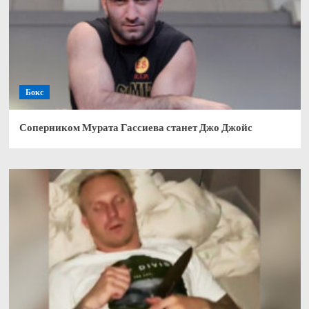
Бокс
Соперником Мурата Гассиева станет Джо Джойс