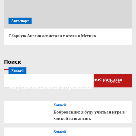
Автоспорт
Сборную Англии освистали у отеля в Мехико
Поиск
Хоккей
Бобровский — о голкипере Ахтямове: рад, что
Поиск
могу способствовать его развитию
Хоккей
Бобровский: я буду учиться игре в
хоккей всю жизнь
Хоккей