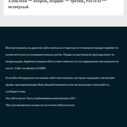
Хэмилтон — второй, Норрис — третий, Расселл —
четвёртый
Все материалы на данном сайте взяты из открытых источников и предоставляются
исключительно в ознакомительных целях. Права на материалы принадлежат их
владельцам. Администрация сайта ответственности за содержание материала не
несет. Сайт не является СМИ!
Если Вы обнаружили на нашем сайте материалы, которые нарушают авторские
права, принадлежащие Вам, Вашей компании или организации, пожалуйста,
сообщите нам.
На сайте могут быть опубликованы материалы 18+!
При цитировании ссылка на источник обязательна.