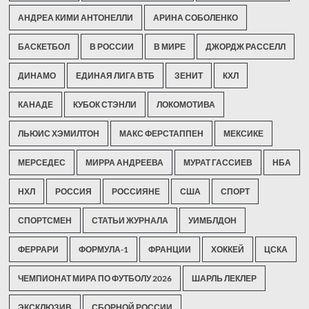
АНДРЕА КИМИ АНТОНЕЛЛИ
АРИНА СОБОЛЕНКО
БАСКЕТБОЛ
В РОССИИ
В МИРЕ
ДЖОРДЖ РАССЕЛЛ
ДИНАМО
ЕДИНАЯ ЛИГА ВТБ
ЗЕНИТ
КХЛ
КАНАДЕ
КУБОК СТЭНЛИ
ЛОКОМОТИВА
ЛЬЮИС ХЭМИЛТОН
МАКС ФЕРСТАППЕН
МЕКСИКЕ
МЕРСЕДЕС
МИРРА АНДРЕЕВА
МУРАТ ГАССИЕВ
НБА
НХЛ
РОССИЯ
РОССИЯНЕ
США
СПОРТ
СПОРТСМЕН
СТАТЬИ ЖУРНАЛА
УИМБЛДОН
ФЕРРАРИ
ФОРМУЛА-1
ФРАНЦИИ
ХОККЕЙ
ЦСКА
ЧЕМПИОНАТ МИРА ПО ФУТБОЛУ 2026
ШАРЛЬ ЛЕКЛЕР
ЭКСКЛЮЗИВ
СБОРНОЙ РОССИИ