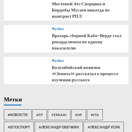
Мостовой: без Сперцяна и
Кордобы Мусаев никогда не
выиграет РПЛ
Футбол
Вратарь сборной Кабо-Верде стал
рекордсменом по одному
показателю
Футбол
Колумбийский новичок
«Зенита» рассказал о процессе
изучения русского
Метки
#НОВОСТИ
ATP
FERRARI
IIHF
WTA
АВТОСПОРТ
АЛЕКСАНДР ОВЕЧКИН
АЛЕКСАНДР УСИК