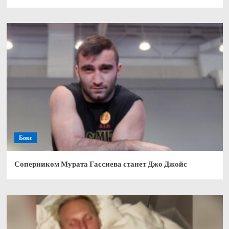
Бокс
Соперником Мурата Гассиева станет Джо Джойс