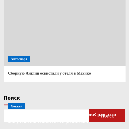
Автоспорт
Сборную Англии освистали у отеля в Мехико
Поиск
Хоккей
Бобровский — о голкипере Ахтямове: рад, что
Поиск
могу способствовать его развитию