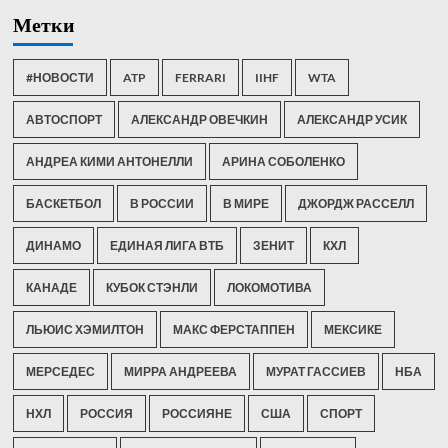
Метки
#НОВОСТИ
ATP
FERRARI
IIHF
WTA
АВТОСПОРТ
АЛЕКСАНДР ОВЕЧКИН
АЛЕКСАНДР УСИК
АНДРЕА КИМИ АНТОНЕЛЛИ
АРИНА СОБОЛЕНКО
БАСКЕТБОЛ
В РОССИИ
В МИРЕ
ДЖОРДЖ РАССЕЛЛ
ДИНАМО
ЕДИНАЯ ЛИГА ВТБ
ЗЕНИТ
КХЛ
КАНАДЕ
КУБОК СТЭНЛИ
ЛОКОМОТИВА
ЛЬЮИС ХЭМИЛТОН
МАКС ФЕРСТАППЕН
МЕКСИКЕ
МЕРСЕДЕС
МИРРА АНДРЕЕВА
МУРАТ ГАССИЕВ
НБА
НХЛ
РОССИЯ
РОССИЯНЕ
США
СПОРТ