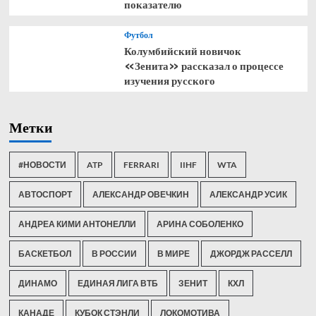
показателю
Футбол
Колумбийский новичок
«Зенита» рассказал о процессе
изучения русского
Метки
#НОВОСТИ
ATP
FERRARI
IIHF
WTA
АВТОСПОРТ
АЛЕКСАНДР ОВЕЧКИН
АЛЕКСАНДР УСИК
АНДРЕА КИМИ АНТОНЕЛЛИ
АРИНА СОБОЛЕНКО
БАСКЕТБОЛ
В РОССИИ
В МИРЕ
ДЖОРДЖ РАССЕЛЛ
ДИНАМО
ЕДИНАЯ ЛИГА ВТБ
ЗЕНИТ
КХЛ
КАНАДЕ
КУБОК СТЭНЛИ
ЛОКОМОТИВА