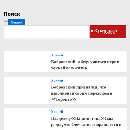
Поиск
Хоккей
Бобровский — о голкипере Ахтямове: рад, что
Поиск
могу способствовать его развитию
Хоккей
Бобровский: я буду учиться игре в
хоккей всю жизнь
Хоккей
Бобровский признался, что
взволнован своим переходом в
«Торонто»
Хоккей
Владелец «Вашингтона»: мы
рады, что Овечкин возвращается и