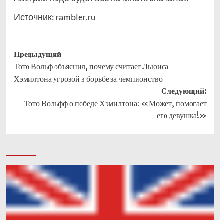
Источник:
rambler.ru
Навигация
Предыдущий
Тото Вольф объяснил, почему считает Льюиса
записи
Хэмилтона угрозой в борьбе за чемпионство
Следующий:
Тото Вольфф о победе Хэмилтона: «Может, помогает
его девушка!»