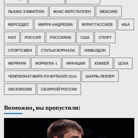
ЛЬЮИС ХЭМИЛТОН
МАКС ФЕРСТАППЕН
МЕКСИКЕ
МЕРСЕДЕС
МИРРА АНДРЕЕВА
МУРАТ ГАССИЕВ
НБА
НХЛ
РОССИЯ
РОССИЯНЕ
США
СПОРТ
СПОРТСМЕН
СТАТЬИ ЖУРНАЛА
УИМБЛДОН
ФЕРРАРИ
ФОРМУЛА-1
ФРАНЦИИ
ХОККЕЙ
ЦСКА
ЧЕМПИОНАТ МИРА ПО ФУТБОЛУ 2026
ШАРЛЬ ЛЕКЛЕР
ЭКСКЛЮЗИВ
СБОРНОЙ РОССИИ
Возможно, вы пропустили: