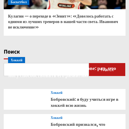
Баскетбол
Кулагин — о переходе в «Зенит»: «Довелось работать с
одними из лучших тренеров в нашей части света. Иванович
не исключение»
Поиск
Хоккей
Бобровский — о голкипере Ахтямове: рад, что
Поиск
могу способствовать его развитию
Хоккей
Бобровский: я буду учиться игре в
хоккей всю жизнь
Хоккей
Бобровский признался, что