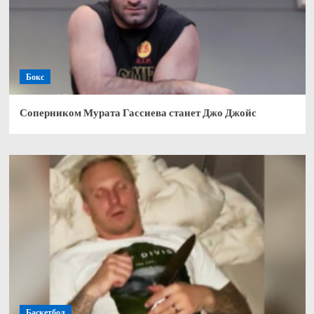
Бокс
Соперником Мурата Гассиева станет Джо Джойс
Баскетбол