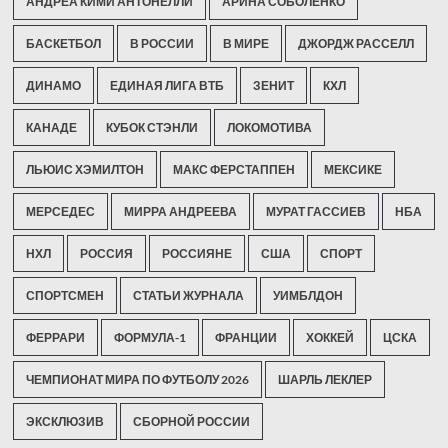
АНДРЕА КИМИ АНТОНЕЛЛИ
АРИНА СОБОЛЕНКО
БАСКЕТБОЛ
В РОССИИ
В МИРЕ
ДЖОРДЖ РАССЕЛЛ
ДИНАМО
ЕДИНАЯ ЛИГА ВТБ
ЗЕНИТ
КХЛ
КАНАДЕ
КУБОК СТЭНЛИ
ЛОКОМОТИВА
ЛЬЮИС ХЭМИЛТОН
МАКС ФЕРСТАППЕН
МЕКСИКЕ
МЕРСЕДЕС
МИРРА АНДРЕЕВА
МУРАТ ГАССИЕВ
НБА
НХЛ
РОССИЯ
РОССИЯНЕ
США
СПОРТ
СПОРТСМЕН
СТАТЬИ ЖУРНАЛА
УИМБЛДОН
ФЕРРАРИ
ФОРМУЛА-1
ФРАНЦИИ
ХОККЕЙ
ЦСКА
ЧЕМПИОНАТ МИРА ПО ФУТБОЛУ 2026
ШАРЛЬ ЛЕКЛЕР
ЭКСКЛЮЗИВ
СБОРНОЙ РОССИИ