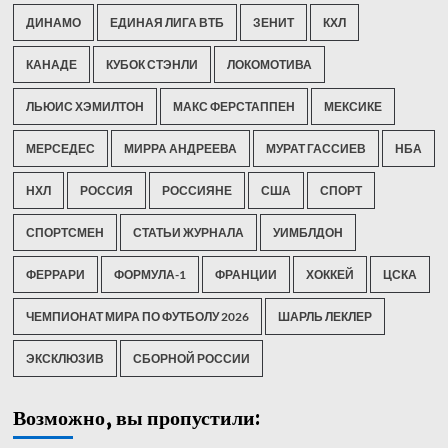
ДИНАМО
ЕДИНАЯ ЛИГА ВТБ
ЗЕНИТ
КХЛ
КАНАДЕ
КУБОК СТЭНЛИ
ЛОКОМОТИВА
ЛЬЮИС ХЭМИЛТОН
МАКС ФЕРСТАППЕН
МЕКСИКЕ
МЕРСЕДЕС
МИРРА АНДРЕЕВА
МУРАТ ГАССИЕВ
НБА
НХЛ
РОССИЯ
РОССИЯНЕ
США
СПОРТ
СПОРТСМЕН
СТАТЬИ ЖУРНАЛА
УИМБЛДОН
ФЕРРАРИ
ФОРМУЛА-1
ФРАНЦИИ
ХОККЕЙ
ЦСКА
ЧЕМПИОНАТ МИРА ПО ФУТБОЛУ 2026
ШАРЛЬ ЛЕКЛЕР
ЭКСКЛЮЗИВ
СБОРНОЙ РОССИИ
Возможно, вы пропустили: