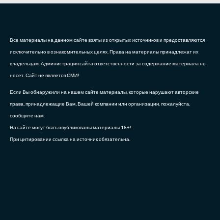
Все материалы на данном сайте взяты из открытых источников и предоставляются
исключительно в ознакомительных целях. Права на материалы принадлежат их
владельцам. Администрация сайта ответственности за содержание материала не
несет. Сайт не является СМИ!
Если Вы обнаружили на нашем сайте материалы, которые нарушают авторские
права, принадлежащие Вам, Вашей компании или организации, пожалуйста,
сообщите нам.
На сайте могут быть опубликованы материалы 18+!
При цитировании ссылка на источник обязательна.