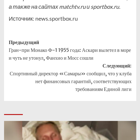
а также на сайтах matchtv.ru и sportbox.ru.
Источник:
news.sportbox.ru
Навигация
Предыдущий
Гран-при Монако Ф-1 1955 года: Аскари вылетел в море
записи
и чуть не утонул, Фанхио и Мосс сошли
Следующий:
Спортивный директор «Самары» сообщил, что у клуба
нет финансовых гарантий, соответствующих
требованиям Единой лиги