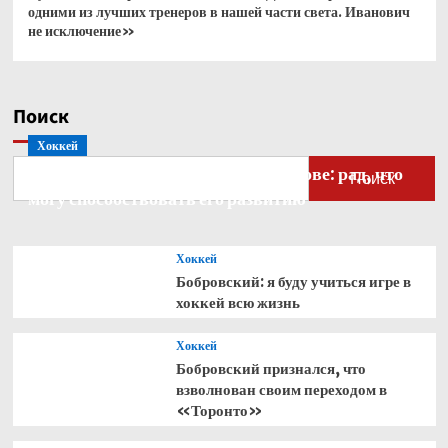
одними из лучших тренеров в нашей части света. Иванович
не исключение»
Поиск
Хоккей
Бобровский — о голкипере Ахтямове: рад, что
Поиск
могу способствовать его развитию
Хоккей
Бобровский: я буду учиться игре в
хоккей всю жизнь
Хоккей
Бобровский признался, что
взволнован своим переходом в
«Торонто»