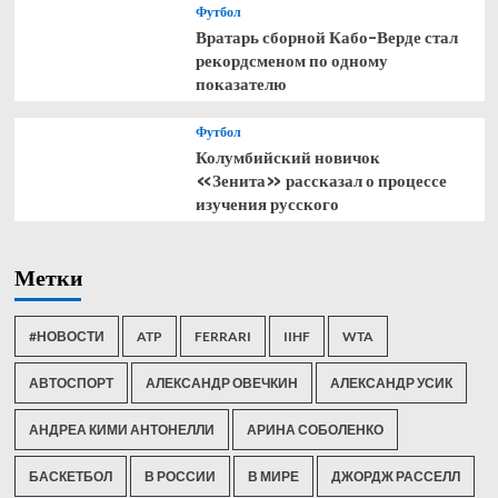
Футбол
Вратарь сборной Кабо-Верде стал
рекордсменом по одному
показателю
Футбол
Колумбийский новичок
«Зенита» рассказал о процессе
изучения русского
Метки
#НОВОСТИ
ATP
FERRARI
IIHF
WTA
АВТОСПОРТ
АЛЕКСАНДР ОВЕЧКИН
АЛЕКСАНДР УСИК
АНДРЕА КИМИ АНТОНЕЛЛИ
АРИНА СОБОЛЕНКО
БАСКЕТБОЛ
В РОССИИ
В МИРЕ
ДЖОРДЖ РАССЕЛЛ