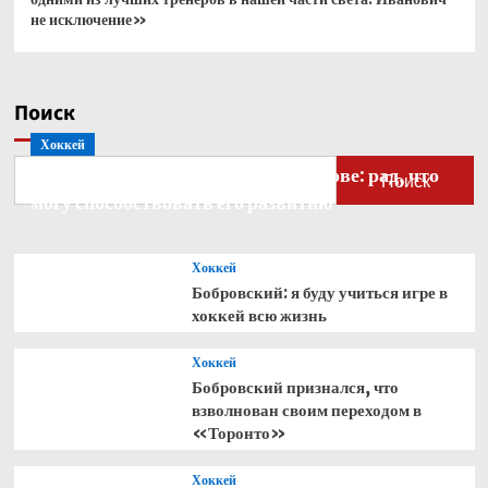
не исключение»
Поиск
Хоккей
Бобровский — о голкипере Ахтямове: рад, что
Поиск
могу способствовать его развитию
Хоккей
Бобровский: я буду учиться игре в
хоккей всю жизнь
Хоккей
Бобровский признался, что
взволнован своим переходом в
«Торонто»
Хоккей