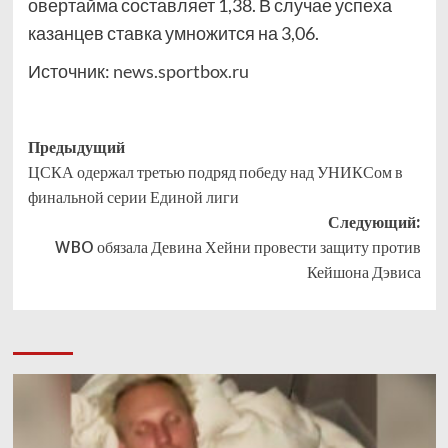
овертайма составляет 1,38. В случае успеха
казанцев ставка умножится на 3,06.
Источник:
news.sportbox.ru
Навигация
Предыдущий
ЦСКА одержал третью подряд победу над УНИКСом в
записи
финальной серии Единой лиги
Следующий:
WBO обязала Девина Хейни провести защиту против
Кейшона Дэвиса