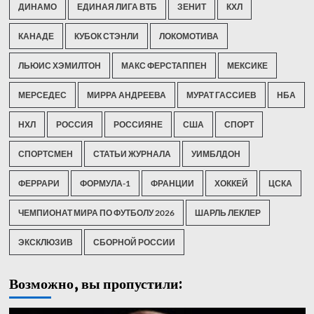
ДИНАМО
ЕДИНАЯ ЛИГА ВТБ
ЗЕНИТ
КХЛ
КАНАДЕ
КУБОК СТЭНЛИ
ЛОКОМОТИВА
ЛЬЮИС ХЭМИЛТОН
МАКС ФЕРСТАППЕН
МЕКСИКЕ
МЕРСЕДЕС
МИРРА АНДРЕЕВА
МУРАТ ГАССИЕВ
НБА
НХЛ
РОССИЯ
РОССИЯНЕ
США
СПОРТ
СПОРТСМЕН
СТАТЬИ ЖУРНАЛА
УИМБЛДОН
ФЕРРАРИ
ФОРМУЛА-1
ФРАНЦИИ
ХОККЕЙ
ЦСКА
ЧЕМПИОНАТ МИРА ПО ФУТБОЛУ 2026
ШАРЛЬ ЛЕКЛЕР
ЭКСКЛЮЗИВ
СБОРНОЙ РОССИИ
Возможно, вы пропустили: