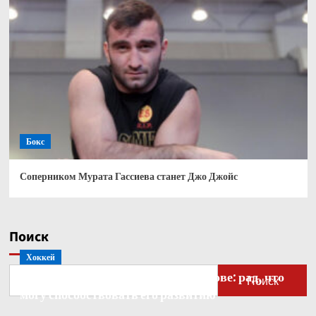
Бокс
Соперником Мурата Гассиева станет Джо Джойс
Поиск
Хоккей
Бобровский — о голкипере Ахтямове: рад, что
Поиск
могу способствовать его развитию