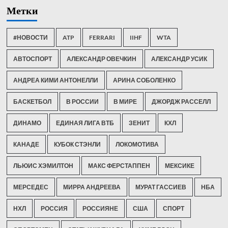
Метки
#НОВОСТИ
ATP
FERRARI
IIHF
WTA
АВТОСПОРТ
АЛЕКСАНДР ОВЕЧКИН
АЛЕКСАНДР УСИК
АНДРЕА КИМИ АНТОНЕЛЛИ
АРИНА СОБОЛЕНКО
БАСКЕТБОЛ
В РОССИИ
В МИРЕ
ДЖОРДЖ РАССЕЛЛ
ДИНАМО
ЕДИНАЯ ЛИГА ВТБ
ЗЕНИТ
КХЛ
КАНАДЕ
КУБОК СТЭНЛИ
ЛОКОМОТИВА
ЛЬЮИС ХЭМИЛТОН
МАКС ФЕРСТАППЕН
МЕКСИКЕ
МЕРСЕДЕС
МИРРА АНДРЕЕВА
МУРАТ ГАССИЕВ
НБА
НХЛ
РОССИЯ
РОССИЯНЕ
США
СПОРТ