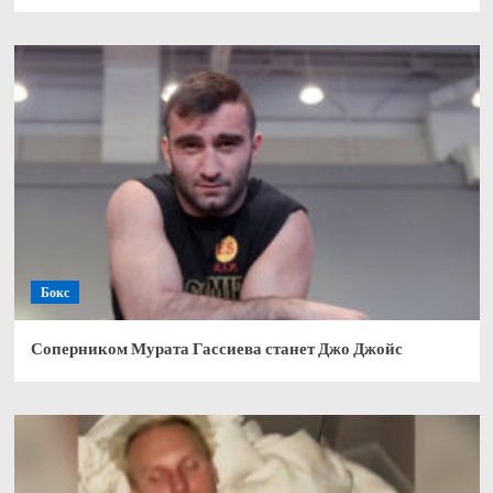
Бокс
Соперником Мурата Гассиева станет Джо Джойс