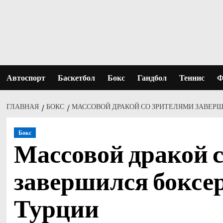
Перейти
к
содержимому
Автоспорт
Баскетбол
Бокс
Гандбол
Теннис
Ф
ГЛАВНАЯ
БОКС
МАССОВОЙ ДРАКОЙ СО ЗРИТЕЛЯМИ ЗАВЕРШ
Бокс
Массовой дракой 
завершился боксе
Турции