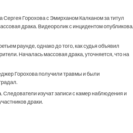
а Сергея Горохова с Эмирханом Калканом за титул
массовая драка. Видеоролик с инцидентом опубликова
тьем раунде, однако до того, как судья объявил
ители. Началась массовая драка, уточняется, что на
неджер Горохова получили травмы и были
традал.
 Следователи изучат записи с камер наблюдения и
частников драки.