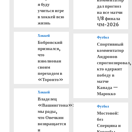
я буду
дал прогноз
учиться игре
на все матчи
в хоккей всю
1/8 финала
жизнь
ЧМ-2026
Хоккей
Футбол
Бобровский
Спортивный
признался,
комментатор
что
Андронов
взволнован
спрогнозировал,
своим
кто одержит
переходом в
победу в
«Торонто»
матче
Канада —
Хоккей
Марокко
Владелец
«Вашингтона»:
Футбол
мы рады,
Мостовой:
что Овечкин
без
возвращается
Сперцяна и
и
Кордобы