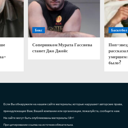
Бокс
Баскетбол
чше
Соперником Мурата Гассиева
Поп-звез
станет Джо Джойс
рассказал
на-
умершем 
было?
Если Вы обнаружили на нашем сайте материалы, которые нарушают авторские права,
принадлежащие Вам, Вашей компании или организации, пожалуйста, сообщите нам.
На сайте могут быть опубликованы материалы 18+!
При цитировании ссылка на источник обязательна.