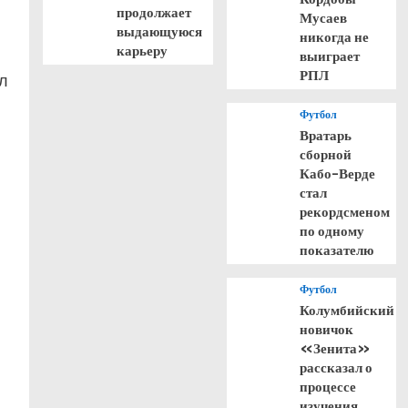
продолжает
Мусаев
выдающуюся
никогда не
карьеру
выиграет
РПЛ
л
Футбол
Вратарь
сборной
Кабо-Верде
стал
рекордсменом
по одному
показателю
Футбол
Колумбийский
новичок
«Зенита»
рассказал о
процессе
изучения