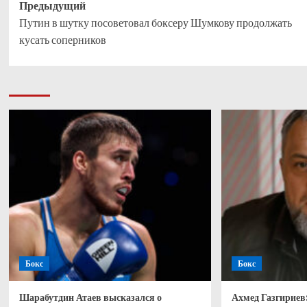
Навигация
Предыдущий
Путин в шутку посоветовал боксеру Шумкову продолжать
записи
кусать соперников
Бокс
Бокс
Шарабутдин Атаев высказался о
Ахмед Газгириев