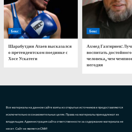
Бокс
Бокс
Шарабутдин Атаев высказался
Ахмед Газгириев: Лу
о претендентском поединке с
воспитать достойного
Хосе Ускатеги
человека, чем чемпио
негодяя
Все материалы на данном сайте взяты из открытых источников и предоставляются
исключительно в ознакомительных целях. Права на материалы принадлежат их
владельцам. Администрация сайта ответственности за содержание материала не
несет. Сайт не является СМИ!