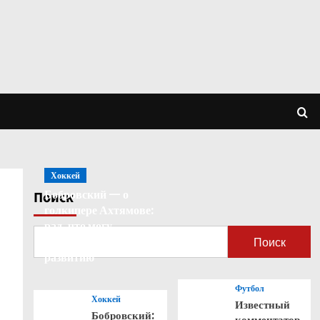
Хоккей
Бобровский — о
Поиск
голкипере Ахтямове:
рад, что могу
способствовать его
Поиск
развитию
Футбол
Хоккей
Известный
Бобровский:
комментатор