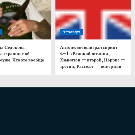
Автоспорт
да Седокова
Антонелли выиграл спринт
а страшное об
Ф-1 в Великобритании,
муже. Что это вообще
Хэмилтон — второй, Норрис —
третий, Расселл — четвёртый