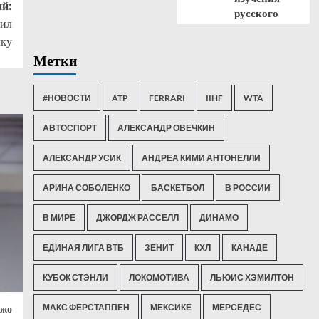
й:
русского
вил
чку
Метки
#НОВОСТИ
ATP
FERRARI
IIHF
WTA
АВТОСПОРТ
АЛЕКСАНДР ОВЕЧКИН
АЛЕКСАНДР УСИК
АНДРЕА КИМИ АНТОНЕЛЛИ
АРИНА СОБОЛЕНКО
БАСКЕТБОЛ
В РОССИИ
В МИРЕ
ДЖОРДЖ РАССЕЛЛ
ДИНАМО
ЕДИНАЯ ЛИГА ВТБ
ЗЕНИТ
КХЛ
КАНАДЕ
КУБОК СТЭНЛИ
ЛОКОМОТИВА
ЛЬЮИС ХЭМИЛТОН
МАКС ФЕРСТАППЕН
МЕКСИКЕ
МЕРСЕДЕС
Джо