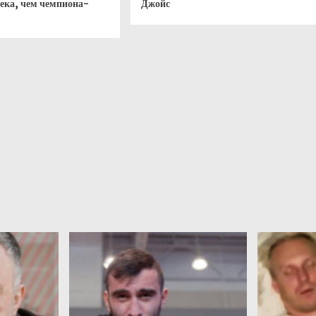
века, чем чемпиона-
Джойс