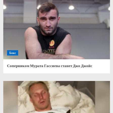
Бокс
Соперником Мурата Гассиева станет Джо Джойс