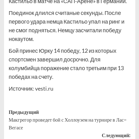
Кастильо в матче на «САП-Арене» в Германии.
Поединок длился считаные секунды. После
первого удара немца Кастильо упал на ринг и
не смог подняться. Немцу засчитали победу
нокаутом.
Бой принес Юрку 14 победу, 12 из которых
спортсмен завершил досрочно. Для
колумбийца поражение стало третьим при 13
победах на счету.
Источник:
vesti.ru
Навигация
Предыдущий
Макгрегор проведет бой с Холлоуэем на турнире в Лас-
записи
Вегасе
Следующий: