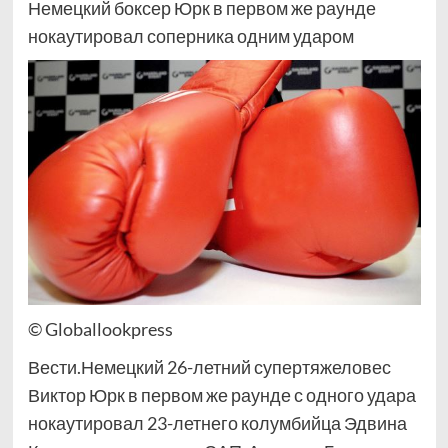
Немецкий боксер Юрк в первом же раунде
нокаутировал соперника одним ударом
© Globallookpress
Вести.Немецкий 26-летний супертяжеловес
Виктор Юрк в первом же раунде с одного удара
нокаутировал 23-летнего колумбийца Эдвина