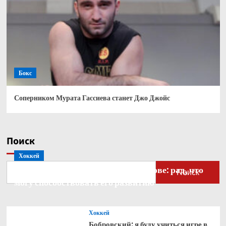
Бокс
Соперником Мурата Гассиева станет Джо Джойс
Поиск
Хоккей
Бобровский — о голкипере Ахтямове: рад, что
Поиск
могу способствовать его развитию
Хоккей
Бобровский: я буду учиться игре в