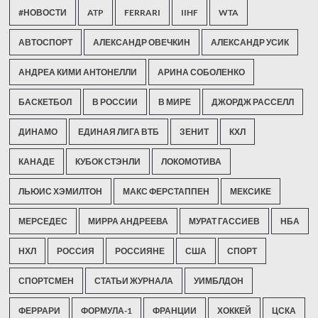
#НОВОСТИ
ATP
FERRARI
IIHF
WTA
АВТОСПОРТ
АЛЕКСАНДР ОВЕЧКИН
АЛЕКСАНДР УСИК
АНДРЕА КИМИ АНТОНЕЛЛИ
АРИНА СОБОЛЕНКО
БАСКЕТБОЛ
В РОССИИ
В МИРЕ
ДЖОРДЖ РАССЕЛЛ
ДИНАМО
ЕДИНАЯ ЛИГА ВТБ
ЗЕНИТ
КХЛ
КАНАДЕ
КУБОК СТЭНЛИ
ЛОКОМОТИВА
ЛЬЮИС ХЭМИЛТОН
МАКС ФЕРСТАППЕН
МЕКСИКЕ
МЕРСЕДЕС
МИРРА АНДРЕЕВА
МУРАТ ГАССИЕВ
НБА
НХЛ
РОССИЯ
РОССИЯНЕ
США
СПОРТ
СПОРТСМЕН
СТАТЬИ ЖУРНАЛА
УИМБЛДОН
ФЕРРАРИ
ФОРМУЛА-1
ФРАНЦИИ
ХОККЕЙ
ЦСКА