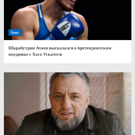
Бокс
Шарабутдин Атаев высказался о претендентском
поединке с Хосе Ускатеги