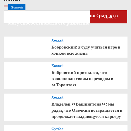
Хоккей
Бобровский — о голкипере Ахтямове: рад, что
Поиск
могу способствовать его развитию
Хоккей
Бобровский: я буду учиться игре в
хоккей всю жизнь
Хоккей
Бобровский признался, что
взволнован своим переходом в
«Торонто»
Хоккей
Владелец «Вашингтона»: мы
рады, что Овечкин возвращается и
продолжает выдающуюся карьеру
Футбол