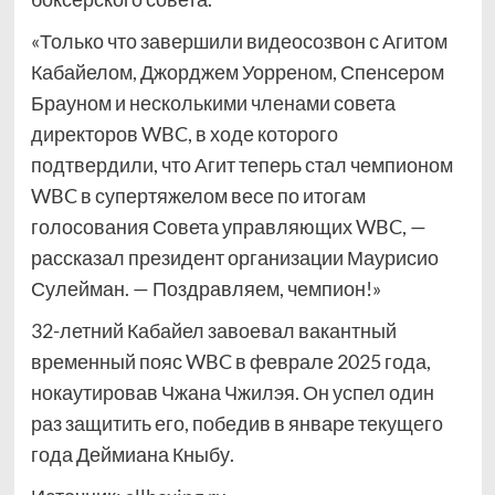
«Только что завершили видеосозвон с Агитом
Кабайелом, Джорджем Уорреном, Спенсером
Брауном и несколькими членами совета
директоров WBC, в ходе которого
подтвердили, что Агит теперь стал чемпионом
WBC в супертяжелом весе по итогам
голосования Совета управляющих WBC, —
рассказал президент организации Маурисио
Сулейман. — Поздравляем, чемпион!»
32-летний Кабайел завоевал вакантный
временный пояс WBC в феврале 2025 года,
нокаутировав Чжана Чжилэя. Он успел один
раз защитить его, победив в январе текущего
года Деймиана Кныбу.