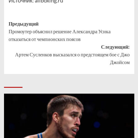
Источник:
allboxing.ru
Навигация
Предыдущий
Промоутер объяснил решение Александра Усика
записи
отказаться от чемпионских поясов
Следующий:
Артем Сусленков высказался о предстоящем бое с Джо
Джойсом