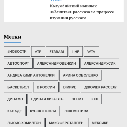
Колумбийский новичок
«Зенита» рассказал о процессе
изучения русского
Метки
#НОВОСТИ
ATP
FERRARI
IIHF
WTA
АВТОСПОРТ
АЛЕКСАНДР ОВЕЧКИН
АЛЕКСАНДР УСИК
АНДРЕА КИМИ АНТОНЕЛЛИ
АРИНА СОБОЛЕНКО
БАСКЕТБОЛ
В РОССИИ
В МИРЕ
ДЖОРДЖ РАССЕЛЛ
ДИНАМО
ЕДИНАЯ ЛИГА ВТБ
ЗЕНИТ
КХЛ
КАНАДЕ
КУБОК СТЭНЛИ
ЛОКОМОТИВА
ЛЬЮИС ХЭМИЛТОН
МАКС ФЕРСТАППЕН
МЕКСИКЕ