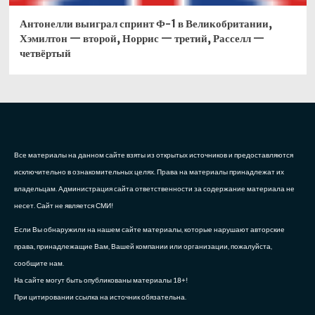
Антонелли выиграл спринт Ф-1 в Великобритании,
Хэмилтон — второй, Норрис — третий, Расселл —
четвёртый
Все материалы на данном сайте взяты из открытых источников и предоставляются
исключительно в ознакомительных целях. Права на материалы принадлежат их
владельцам. Администрация сайта ответственности за содержание материала не
несет. Сайт не является СМИ!
Если Вы обнаружили на нашем сайте материалы, которые нарушают авторские
права, принадлежащие Вам, Вашей компании или организации, пожалуйста,
сообщите нам.
На сайте могут быть опубликованы материалы 18+!
При цитировании ссылка на источник обязательна.