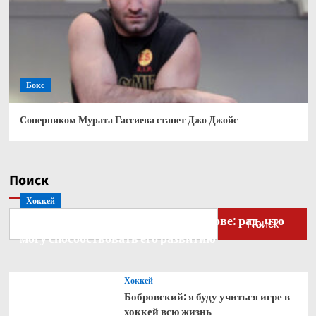
Бокс
Соперником Мурата Гассиева станет Джо Джойс
Поиск
Хоккей
Бобровский — о голкипере Ахтямове: рад, что
Поиск
могу способствовать его развитию
Хоккей
Бобровский: я буду учиться игре в
хоккей всю жизнь