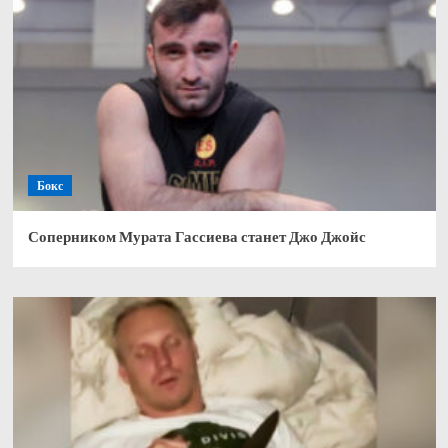
Бокс
Соперником Мурата Гассиева станет Джо Джойс