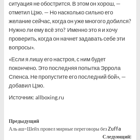
ситуация не обострится. В этом он хорош, —
отметил Цзю. — Но насколько сильно его
желание сейчас, когда он уже многого добился?
Нужно ли ему всё это? Именно это я и хочу
проверить, когда он начнет задавать себе эти
вопросы».
«Если я лишу его настроя, с ним будет
покончено. Это последняя попытка Эррола
Спенса. Не пропустите его последний бой», —
добавил Цзю.
Источник:
allboxing.ru
Навигация
Предыдущий
Аль аш-Шейх провел мирные переговоры без Zuffa
записи
Следующий: