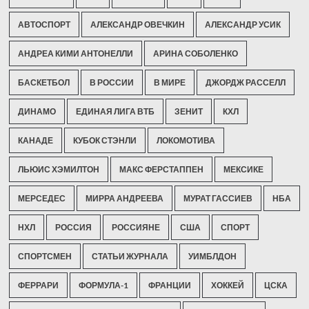
АВТОСПОРТ
АЛЕКСАНДР ОВЕЧКИН
АЛЕКСАНДР УСИК
АНДРЕА КИМИ АНТОНЕЛЛИ
АРИНА СОБОЛЕНКО
БАСКЕТБОЛ
В РОССИИ
В МИРЕ
ДЖОРДЖ РАССЕЛЛ
ДИНАМО
ЕДИНАЯ ЛИГА ВТБ
ЗЕНИТ
КХЛ
КАНАДЕ
КУБОК СТЭНЛИ
ЛОКОМОТИВА
ЛЬЮИС ХЭМИЛТОН
МАКС ФЕРСТАППЕН
МЕКСИКЕ
МЕРСЕДЕС
МИРРА АНДРЕЕВА
МУРАТ ГАССИЕВ
НБА
НХЛ
РОССИЯ
РОССИЯНЕ
США
СПОРТ
СПОРТСМЕН
СТАТЬИ ЖУРНАЛА
УИМБЛДОН
ФЕРРАРИ
ФОРМУЛА-1
ФРАНЦИИ
ХОККЕЙ
ЦСКА