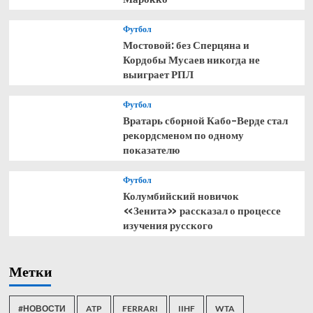
Футбол
Мостовой: без Сперцяна и
Кордобы Мусаев никогда не
выиграет РПЛ
Футбол
Вратарь сборной Кабо-Верде стал
рекордсменом по одному
показателю
Футбол
Колумбийский новичок
«Зенита» рассказал о процессе
изучения русского
Метки
#НОВОСТИ
ATP
FERRARI
IIHF
WTA