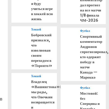
я буду
дал прогноз
учиться игре
на все матчи
в хоккей всю
1/8 финала
жизнь
ЧМ-2026
Хоккей
Футбол
Бобровский
Спортивный
признался,
комментатор
что
Андронов
взволнован
спрогнозировал,
своим
кто одержит
переходом в
победу в
«Торонто»
матче
Канада —
Хоккей
Марокко
Владелец
«Вашингтона»:
Футбол
мы рады,
Мостовой:
что Овечкин
 в
без
возвращается
Сперцяна и
и
Кордобы