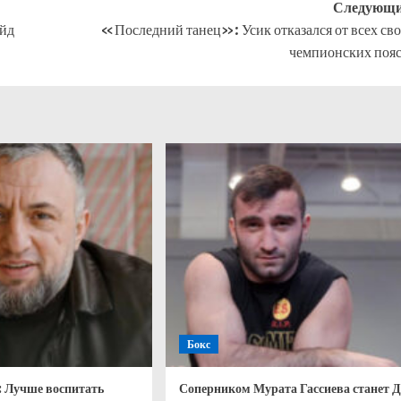
Следующи
йд
«Последний танец»: Усик отказался от всех св
чемпионских поя
Бокс
: Лучше воспитать
Соперником Мурата Гассиева станет 