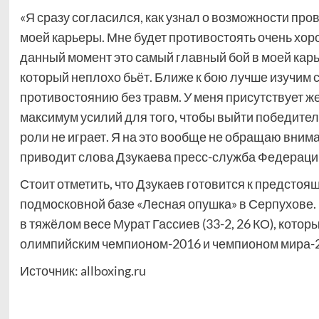
«Я сразу согласился, как узнал о возможности про
моей карьеры. Мне будет противостоять очень хор
данный момент это самый главный бой в моей карь
который неплохо бьёт. Ближе к бою лучше изучим 
противостоянию без травм. У меня присутствует ж
максимум усилий для того, чтобы выйти победител
роли не играет. Я на это вообще не обращаю внима
приводит слова Дзукаева пресс-служба Федерации
Стоит отметить, что Дзукаев готовится к предсто
подмосковной базе «Лесная опушка» в Серпухове.
в тяжёлом весе Мурат Гассиев (33-2, 26 КО), котор
олимпийским чемпионом-2016 и чемпионом мира-20
Источник:
allboxing.ru