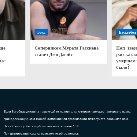
Бокс
Баскетбол
чше
Соперником Мурата Гассиева
Поп-звез
станет Джо Джойс
рассказал
на-
умершем 
было?
Если Вы обнаружили на нашем сайте материалы, которые нарушают авторские права,
принадлежащие Вам, Вашей компании или организации, пожалуйста, сообщите нам.
На сайте могут быть опубликованы материалы 18+!
При цитировании ссылка на источник обязательна.