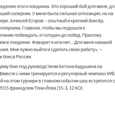
ведения этого поединка. Это хороший бой для меня, дл
оший соперник. У меня была сильная оппозиция, но на
ере. Алексей Егоров – опытный и крепкий боксёр,
соперника. Главное, чтобы мы подошли к
елание побеждать, я голоден до побед. Приложу
ем в поединке. Фаворит я или нет… Для меня никакой
ния. Мне нужно выйти и сделать свою работу», —
 бокса России.
ящему бою под руководством Антона Кадушина на
 Вместе с ними тренируется и регулярный чемпион W
ый на этом турнире в главном событии шоу встретится с
15 французом Тони Йока (15-3, 12 КО).