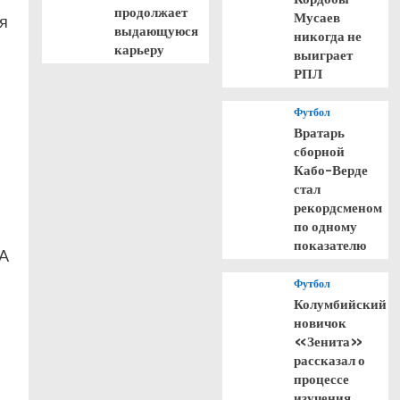
продолжает
Мусаев
я
выдающуюся
никогда не
карьеру
выиграет
РПЛ
Футбол
Вратарь
сборной
Кабо-Верде
стал
рекордсменом
по одному
показателю
BA
Футбол
Колумбийский
новичок
«Зенита»
рассказал о
процессе
изучения