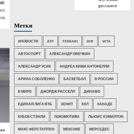
й:
русского
оих
сов
Метки
#НОВОСТИ
ATP
FERRARI
IIHF
WTA
АВТОСПОРТ
АЛЕКСАНДР ОВЕЧКИН
АЛЕКСАНДР УСИК
АНДРЕА КИМИ АНТОНЕЛЛИ
АРИНА СОБОЛЕНКО
БАСКЕТБОЛ
В РОССИИ
В МИРЕ
ДЖОРДЖ РАССЕЛЛ
ДИНАМО
ЕДИНАЯ ЛИГА ВТБ
ЗЕНИТ
КХЛ
КАНАДЕ
КУБОК СТЭНЛИ
ЛОКОМОТИВА
ЛЬЮИС ХЭМИЛТОН
МАКС ФЕРСТАППЕН
МЕКСИКЕ
МЕРСЕДЕС
Джо