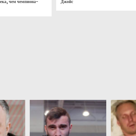
века, чем чемпиона-
Джойс