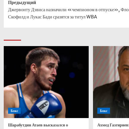
Навигация
Предыдущий
Джервонту Дэвиса назначили «чемпионом в отпуске», Фло
записи
Скофилд и Лукас Бади сразятся за титул WBA
Бокс
Бокс
Шарабутдин Атаев высказался о
Ахмед Газгириев