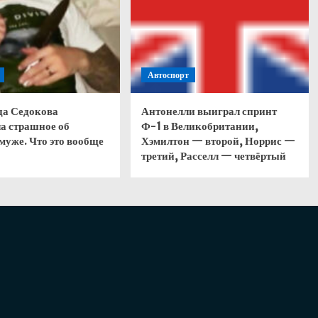
Автоспорт
да Седокова
Антонелли выиграл спринт
а страшное об
Ф-1 в Великобритании,
муже. Что это вообще
Хэмилтон — второй, Норрис —
третий, Расселл — четвёртый