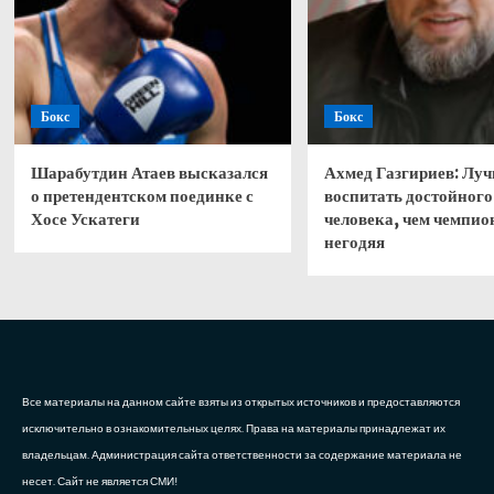
Бокс
Бокс
Шарабутдин Атаев высказался
Ахмед Газгириев: Лу
о претендентском поединке с
воспитать достойного
Хосе Ускатеги
человека, чем чемпио
негодяя
Все материалы на данном сайте взяты из открытых источников и предоставляются
исключительно в ознакомительных целях. Права на материалы принадлежат их
владельцам. Администрация сайта ответственности за содержание материала не
несет. Сайт не является СМИ!