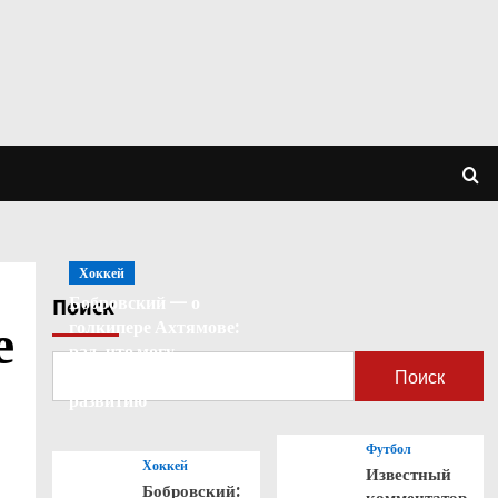
Хоккей
Бобровский — о
Поиск
е
голкипере Ахтямове:
рад, что могу
способствовать его
Поиск
развитию
Футбол
Хоккей
Известный
Бобровский:
комментатор