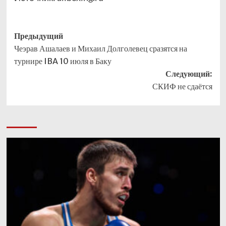
Навигация
Предыдущий
Чеэрав Ашалаев и Михаил Долголевец сразятся на
записи
турнире IBA 10 июля в Баку
Следующий:
СКИФ не сдаётся