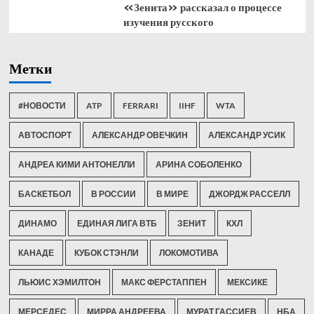
«Зенита» рассказал о процессе
изучения русского
Метки
#НОВОСТИ
ATP
FERRARI
IIHF
WTA
АВТОСПОРТ
АЛЕКСАНДР ОВЕЧКИН
АЛЕКСАНДР УСИК
АНДРЕА КИМИ АНТОНЕЛЛИ
АРИНА СОБОЛЕНКО
БАСКЕТБОЛ
В РОССИИ
В МИРЕ
ДЖОРДЖ РАССЕЛЛ
ДИНАМО
ЕДИНАЯ ЛИГА ВТБ
ЗЕНИТ
КХЛ
КАНАДЕ
КУБОК СТЭНЛИ
ЛОКОМОТИВА
ЛЬЮИС ХЭМИЛТОН
МАКС ФЕРСТАППЕН
МЕКСИКЕ
МЕРСЕДЕС
МИРРА АНДРЕЕВА
МУРАТ ГАССИЕВ
НБА