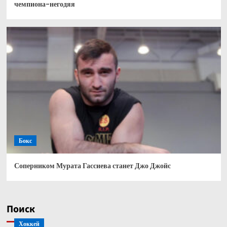
чемпиона-негодяя
Бокс
Соперником Мурата Гассиева станет Джо Джойс
Поиск
Хоккей