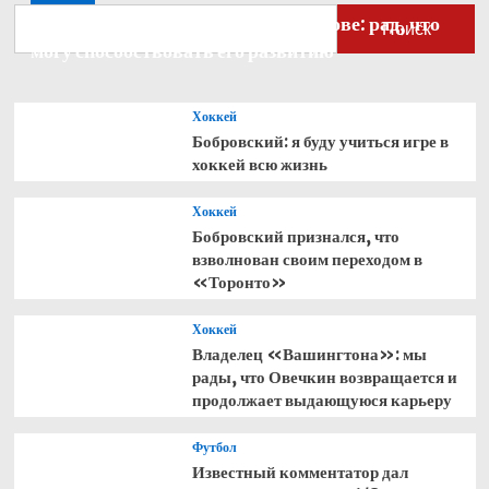
Бобровский — о голкипере Ахтямове: рад, что
Поиск
могу способствовать его развитию
Хоккей
Бобровский: я буду учиться игре в
хоккей всю жизнь
Хоккей
Бобровский признался, что
взволнован своим переходом в
«Торонто»
Хоккей
Владелец «Вашингтона»: мы
рады, что Овечкин возвращается и
продолжает выдающуюся карьеру
Футбол
Известный комментатор дал