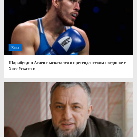
Бокс
Шарабутдин Атаев высказался о претендентском поединке с
Хосе Ускатеги