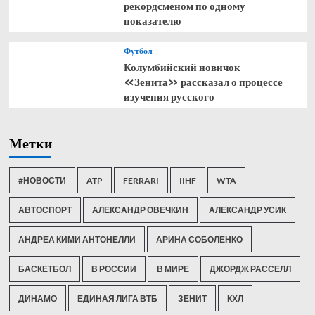
рекордсменом по одному
показателю
Футбол
Колумбийский новичок
«Зенита» рассказал о процессе
изучения русского
Метки
#НОВОСТИ
ATP
FERRARI
IIHF
WTA
АВТОСПОРТ
АЛЕКСАНДР ОВЕЧКИН
АЛЕКСАНДР УСИК
АНДРЕА КИМИ АНТОНЕЛЛИ
АРИНА СОБОЛЕНКО
БАСКЕТБОЛ
В РОССИИ
В МИРЕ
ДЖОРДЖ РАССЕЛЛ
ДИНАМО
ЕДИНАЯ ЛИГА ВТБ
ЗЕНИТ
КХЛ