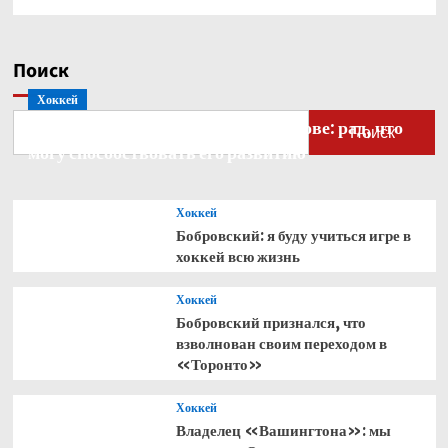
Поиск
Хоккей
Бобровский — о голкипере Ахтямове: рад, что
Поиск
могу способствовать его развитию
Хоккей
Бобровский: я буду учиться игре в
хоккей всю жизнь
Хоккей
Бобровский признался, что
взволнован своим переходом в
«Торонто»
Хоккей
Владелец «Вашингтона»: мы