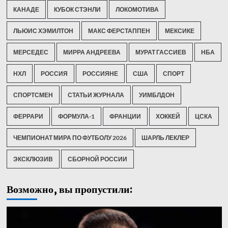
КАНАДЕ
КУБОК СТЭНЛИ
ЛОКОМОТИВА
ЛЬЮИС ХЭМИЛТОН
МАКС ФЕРСТАППЕН
МЕКСИКЕ
МЕРСЕДЕС
МИРРА АНДРЕЕВА
МУРАТ ГАССИЕВ
НБА
НХЛ
РОССИЯ
РОССИЯНЕ
США
СПОРТ
СПОРТСМЕН
СТАТЬИ ЖУРНАЛА
УИМБЛДОН
ФЕРРАРИ
ФОРМУЛА-1
ФРАНЦИИ
ХОККЕЙ
ЦСКА
ЧЕМПИОНАТ МИРА ПО ФУТБОЛУ 2026
ШАРЛЬ ЛЕКЛЕР
ЭКСКЛЮЗИВ
СБОРНОЙ РОССИИ
Возможно, вы пропустили: