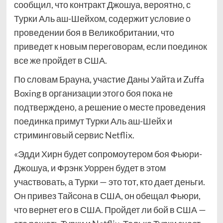
сообщил, что контракт Джошуа, вероятно, с
Турки Аль аш-Шейхом, содержит условие о
проведении боя в Великобритании, что
приведет к новым переговорам, если поединок
все же пройдет в США.
По словам Брауна, участие Даны Уайта и Zuffa
Boxing в организации этого боя пока не
подтверждено, а решение о месте проведения
поединка примут Турки Аль аш-Шейх и
стриминговый сервис Netflix.
«Эдди Хирн будет сопромоутером боя Фьюри-
Джошуа, и Фрэнк Уоррен будет в этом
участвовать, а Турки — это тот, кто дает деньги.
Он привез Тайсона в США, он обещал Фьюри,
что вернет его в США. Пройдет ли бой в США —