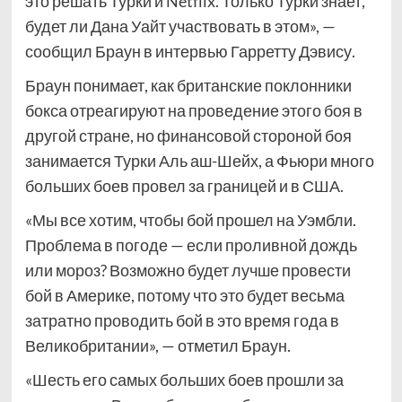
это решать Турки и Netflix. Только Турки знает,
будет ли Дана Уайт участвовать в этом», —
сообщил Браун в интервью Гарретту Дэвису.
Браун понимает, как британские поклонники
бокса отреагируют на проведение этого боя в
другой стране, но финансовой стороной боя
занимается Турки Аль аш-Шейх, а Фьюри много
больших боев провел за границей и в США.
«Мы все хотим, чтобы бой прошел на Уэмбли.
Проблема в погоде — если проливной дождь
или мороз? Возможно будет лучше провести
бой в Америке, потому что это будет весьма
затратно проводить бой в это время года в
Великобритании», — отметил Браун.
«Шесть его самых больших боев прошли за