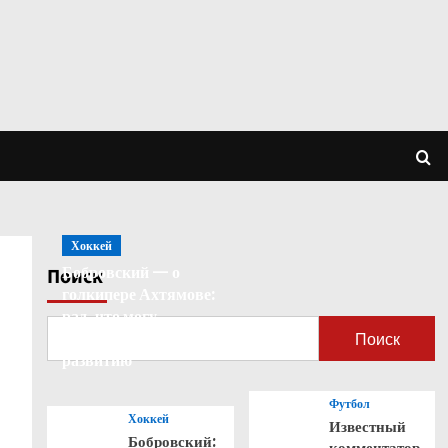
Хоккей
Бобровский — о
Поиск
голкипере Ахтямове:
рад, что могу
способствовать его
Поиск
развитию
Футбол
Хоккей
Известный
Бобровский:
комментатор