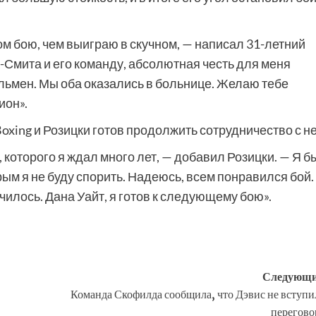
ом бою, чем выиграю в скучном, — написал 31-летний
Смита и его команду, абсолютная честь для меня
льмен. Мы оба оказались в больнице. Желаю тебе
ион».
oxing и Розицки готов продолжить сотрудничество с не
, которого я ждал много лет, — добавил Розицки. — Я б
рым я не буду спорить. Надеюсь, всем понравился бой.
училось. Дана Уайт, я готов к следующему бою».
Следующи
Команда Скофилда сообщила, что Дэвис не вступи
перегов