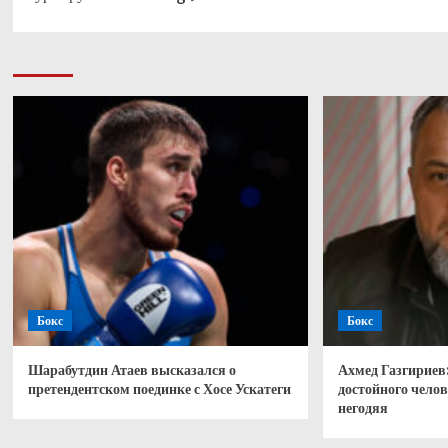
Бокс
Бокс
Шарабутдин Атаев высказался о
Ахмед Газгириев
претендентском поединке с Хосе Ускатеги
достойного чело
негодяя