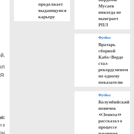
продолжает
Мусаев
выдающуюся
никогда не
карьеру
выиграет
РПЛ
Футбол
Вратарь
сборной
й.
Кабо-Верде
стал
ыл
рекордсменом
 Я
по одному
показателю
Футбол
Колумбийский
новичок
«Зенита»
й:
рассказал о
л в
процессе
оры
изучения