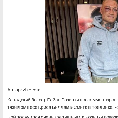
Автор: vladimir
Канадский боксер Райан Розицки прокомментирова
тяжелом весе Криса Биллама-Смита в поединке, к
Бой получился очень зрелищным, а Розицки показал