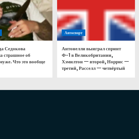
Автоспорт
да Седокова
Антонелли выиграл спринт
а страшное об
Ф-1 в Великобритании,
муже. Что это вообще
Хэмилтон — второй, Норрис —
третий, Расселл — четвёртый