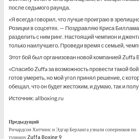
после седьмого раунда.
«Я всегда говорил, что лучше проиграю в зрелищн
Розицки в соцсетях. — Поздравляю Криса Биллама-
разделить с ним ринг. Настоящий чемпион и джент
только наилучшего. Проведи время с семьей, чемп
Этот бой был организован новой компанией Zuffa B
«Спасибо Zuffa за возможность провести такой бой
готов умереть, но мой угол принял решение, с кото
обещал, что он будет жестоким, и думаю, так и пол
Источник:
allboxing.ru
Навигация
Предыдущий
Ричардсон Хитчинс и Эдгар Берланга узнали соперников по
записи
турниру Zuffa Boxing 9