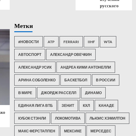
русского
Метки
#НОВОСТИ
ATP
FERRARI
IIHF
WTA
АВТОСПОРТ
АЛЕКСАНДР ОВЕЧКИН
АЛЕКСАНДР УСИК
АНДРЕА КИМИ АНТОНЕЛЛИ
АРИНА СОБОЛЕНКО
БАСКЕТБОЛ
В РОССИИ
В МИРЕ
ДЖОРДЖ РАССЕЛЛ
ДИНАМО
ЕДИНАЯ ЛИГА ВТБ
ЗЕНИТ
КХЛ
КАНАДЕ
Джо
КУБОК СТЭНЛИ
ЛОКОМОТИВА
ЛЬЮИС ХЭМИЛТОН
МАКС ФЕРСТАППЕН
МЕКСИКЕ
МЕРСЕДЕС