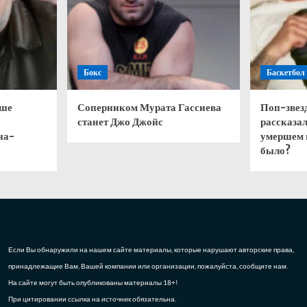
Бокс
Баскетбол
чше
Соперником Мурата Гассиева
Поп-звез
станет Джо Джойс
рассказал
на-
умершем 
было?
Если Вы обнаружили на нашем сайте материалы, которые нарушают авторские права,
принадлежащие Вам, Вашей компании или организации, пожалуйста, сообщите нам.
На сайте могут быть опубликованы материалы 18+!
При цитировании ссылка на источник обязательна.