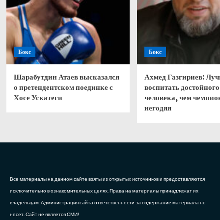
Бокс
Бокс
Шарабутдин Атаев высказался
Ахмед Газгириев: Лу
о претендентском поединке с
воспитать достойного
Хосе Ускатеги
человека, чем чемпио
негодяя
Все материалы на данном сайте взяты из открытых источников и предоставляются
исключительно в ознакомительных целях. Права на материалы принадлежат их
владельцам. Администрация сайта ответственности за содержание материала не
несет. Сайт не является СМИ!