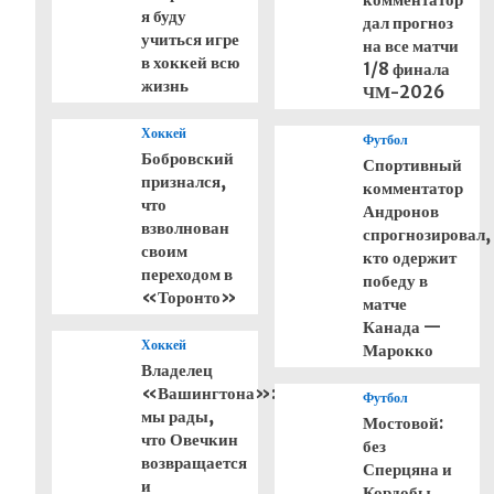
я буду
дал прогноз
учиться игре
на все матчи
в хоккей всю
1/8 финала
жизнь
ЧМ-2026
Хоккей
Футбол
Бобровский
Спортивный
признался,
комментатор
что
Андронов
взволнован
спрогнозировал,
своим
кто одержит
переходом в
победу в
«Торонто»
матче
Канада —
Хоккей
Марокко
Владелец
«Вашингтона»:
Футбол
мы рады,
Мостовой:
что Овечкин
без
возвращается
Сперцяна и
и
й
Кордобы