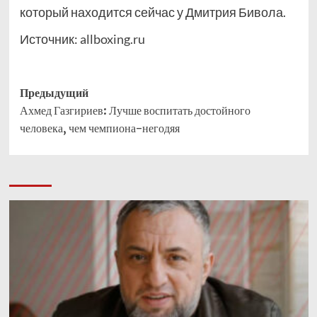
который находится сейчас у Дмитрия Бивола.
Источник:
allboxing.ru
Навигация
Предыдущий
Ахмед Газгириев: Лучше воспитать достойного
записи
человека, чем чемпиона-негодяя