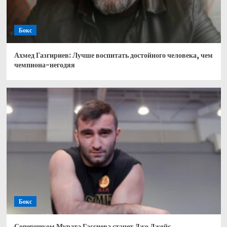
Бокс
Ахмед Газгириев: Лучше воспитать достойного человека, чем
чемпиона-негодяя
Бокс
Соперником Мурата Гассиева станет Джо Джойс