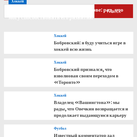
Хоккей
Бобровский — о голкипере Ахтямове: рад, что
Поиск
могу способствовать его развитию
Хоккей
Бобровский: я буду учиться игре в
хоккей всю жизнь
Хоккей
Бобровский признался, что
взволнован своим переходом в
«Торонто»
Хоккей
Владелец «Вашингтона»: мы
рады, что Овечкин возвращается и
продолжает выдающуюся карьеру
Футбол
Известный комментатор дал