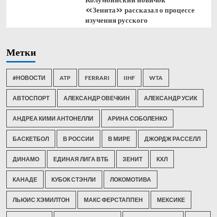
«Зенита» рассказал о процессе
изучения русского
Метки
#НОВОСТИ
ATP
FERRARI
IIHF
WTA
АВТОСПОРТ
АЛЕКСАНДР ОВЕЧКИН
АЛЕКСАНДР УСИК
АНДРЕА КИМИ АНТОНЕЛЛИ
АРИНА СОБОЛЕНКО
БАСКЕТБОЛ
В РОССИИ
В МИРЕ
ДЖОРДЖ РАССЕЛЛ
ДИНАМО
ЕДИНАЯ ЛИГА ВТБ
ЗЕНИТ
КХЛ
КАНАДЕ
КУБОК СТЭНЛИ
ЛОКОМОТИВА
ЛЬЮИС ХЭМИЛТОН
МАКС ФЕРСТАППЕН
МЕКСИКЕ