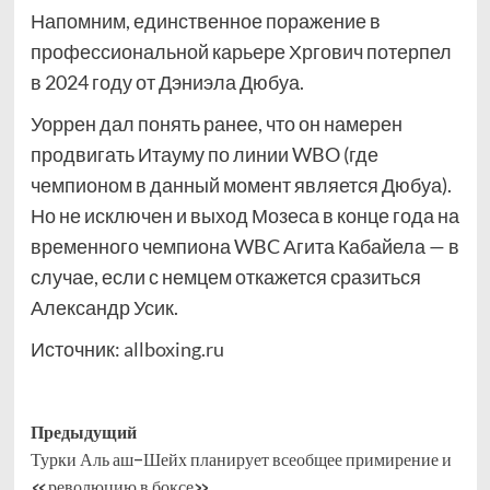
Напомним, единственное поражение в
профессиональной карьере Хргович потерпел
в 2024 году от Дэниэла Дюбуа.
Уоррен дал понять ранее, что он намерен
продвигать Итауму по линии WBO (где
чемпионом в данный момент является Дюбуа).
Но не исключен и выход Мозеса в конце года на
временного чемпиона WBC Агита Кабайела — в
случае, если с немцем откажется сразиться
Александр Усик.
Источник:
allboxing.ru
Навигация
Предыдущий
Турки Аль аш-Шейх планирует всеобщее примирение и
записи
«революцию в боксе»