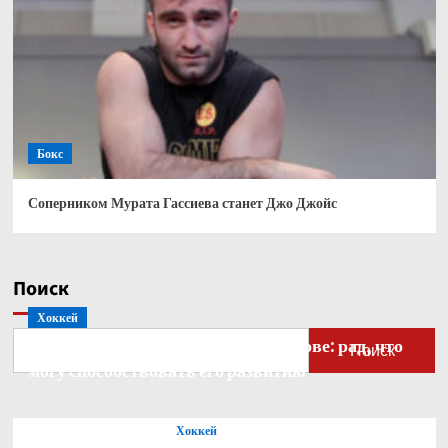
Бокс
Соперником Мурата Гассиева станет Джо Джойс
Поиск
Хоккей
Бобровский — о голкипере Ахтямове: рад, что
Поиск
могу способствовать его развитию
Хоккей