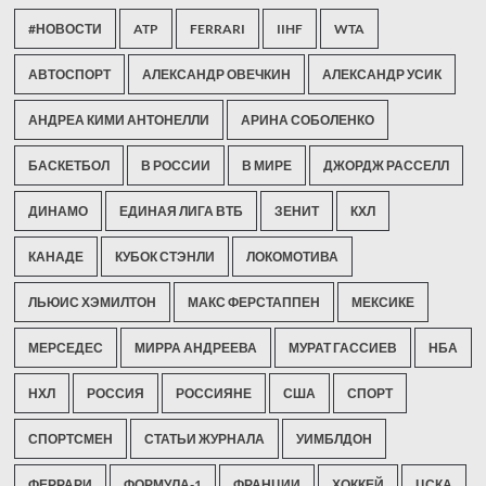
#НОВОСТИ
ATP
FERRARI
IIHF
WTA
АВТОСПОРТ
АЛЕКСАНДР ОВЕЧКИН
АЛЕКСАНДР УСИК
АНДРЕА КИМИ АНТОНЕЛЛИ
АРИНА СОБОЛЕНКО
БАСКЕТБОЛ
В РОССИИ
В МИРЕ
ДЖОРДЖ РАССЕЛЛ
ДИНАМО
ЕДИНАЯ ЛИГА ВТБ
ЗЕНИТ
КХЛ
КАНАДЕ
КУБОК СТЭНЛИ
ЛОКОМОТИВА
ЛЬЮИС ХЭМИЛТОН
МАКС ФЕРСТАППЕН
МЕКСИКЕ
МЕРСЕДЕС
МИРРА АНДРЕЕВА
МУРАТ ГАССИЕВ
НБА
НХЛ
РОССИЯ
РОССИЯНЕ
США
СПОРТ
СПОРТСМЕН
СТАТЬИ ЖУРНАЛА
УИМБЛДОН
ФЕРРАРИ
ФОРМУЛА-1
ФРАНЦИИ
ХОККЕЙ
ЦСКА