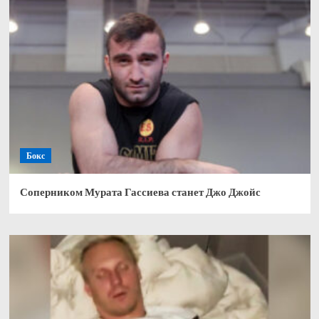
Бокс
Соперником Мурата Гассиева станет Джо Джойс