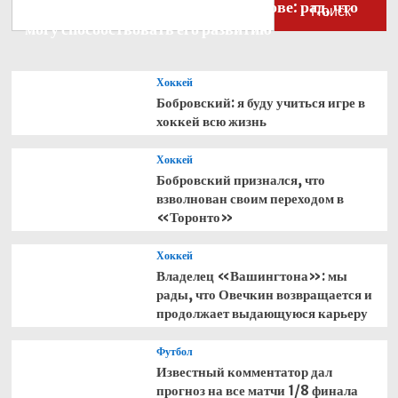
Бобровский — о голкипере Ахтямове: рад, что
Поиск
могу способствовать его развитию
Хоккей
Бобровский: я буду учиться игре в
хоккей всю жизнь
Хоккей
Бобровский признался, что
взволнован своим переходом в
«Торонто»
Хоккей
Владелец «Вашингтона»: мы
рады, что Овечкин возвращается и
продолжает выдающуюся карьеру
Футбол
Известный комментатор дал
прогноз на все матчи 1/8 финала