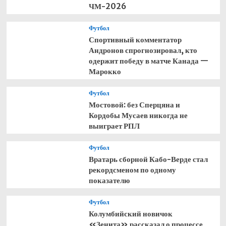
ЧМ-2026
Футбол
Спортивный комментатор
Андронов спрогнозировал, кто
одержит победу в матче Канада —
Марокко
Футбол
Мостовой: без Сперцяна и
Кордобы Мусаев никогда не
выиграет РПЛ
Футбол
Вратарь сборной Кабо-Верде стал
рекордсменом по одному
показателю
Футбол
Колумбийский новичок
«Зенита» рассказал о процессе