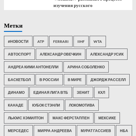
изучения русского
Метки
#НОВОСТИ
ATP
FERRARI
IIHF
WTA
АВТОСПОРТ
АЛЕКСАНДР ОВЕЧКИН
АЛЕКСАНДР УСИК
АНДРЕА КИМИ АНТОНЕЛЛИ
АРИНА СОБОЛЕНКО
БАСКЕТБОЛ
В РОССИИ
В МИРЕ
ДЖОРДЖ РАССЕЛЛ
ДИНАМО
ЕДИНАЯ ЛИГА ВТБ
ЗЕНИТ
КХЛ
КАНАДЕ
КУБОК СТЭНЛИ
ЛОКОМОТИВА
ЛЬЮИС ХЭМИЛТОН
МАКС ФЕРСТАППЕН
МЕКСИКЕ
МЕРСЕДЕС
МИРРА АНДРЕЕВА
МУРАТ ГАССИЕВ
НБА