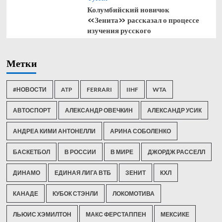
Колумбийский новичок
«Зенита» рассказал о процессе
изучения русского
Метки
#НОВОСТИ
ATP
FERRARI
IIHF
WTA
АВТОСПОРТ
АЛЕКСАНДР ОВЕЧКИН
АЛЕКСАНДР УСИК
АНДРЕА КИМИ АНТОНЕЛЛИ
АРИНА СОБОЛЕНКО
БАСКЕТБОЛ
В РОССИИ
В МИРЕ
ДЖОРДЖ РАССЕЛЛ
ДИНАМО
ЕДИНАЯ ЛИГА ВТБ
ЗЕНИТ
КХЛ
КАНАДЕ
КУБОК СТЭНЛИ
ЛОКОМОТИВА
ЛЬЮИС ХЭМИЛТОН
МАКС ФЕРСТАППЕН
МЕКСИКЕ