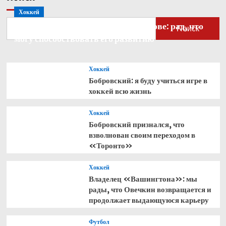
Хоккей
Бобровский — о голкипере Ахтямове: рад, что
Поиск
могу способствовать его развитию
Хоккей
Бобровский: я буду учиться игре в
хоккей всю жизнь
Хоккей
Бобровский признался, что
взволнован своим переходом в
«Торонто»
Хоккей
Владелец «Вашингтона»: мы
рады, что Овечкин возвращается и
продолжает выдающуюся карьеру
Футбол