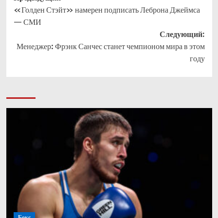
«Голден Стэйт» намерен подписать Леброна Джеймса
записи
— СМИ
Следующий:
Менеджер: Фрэнк Санчес станет чемпионом мира в этом
году
Бокс