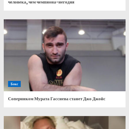
человека, чем чемпиона-негодяя
Бокс
Соперником Мурата Гассиева станет Джо Джойс