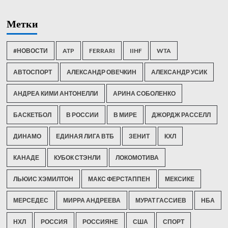
Метки
#НОВОСТИ
ATP
FERRARI
IIHF
WTA
АВТОСПОРТ
АЛЕКСАНДР ОВЕЧКИН
АЛЕКСАНДР УСИК
АНДРЕА КИМИ АНТОНЕЛЛИ
АРИНА СОБОЛЕНКО
БАСКЕТБОЛ
В РОССИИ
В МИРЕ
ДЖОРДЖ РАССЕЛЛ
ДИНАМО
ЕДИНАЯ ЛИГА ВТБ
ЗЕНИТ
КХЛ
КАНАДЕ
КУБОК СТЭНЛИ
ЛОКОМОТИВА
ЛЬЮИС ХЭМИЛТОН
МАКС ФЕРСТАППЕН
МЕКСИКЕ
МЕРСЕДЕС
МИРРА АНДРЕЕВА
МУРАТ ГАССИЕВ
НБА
НХЛ
РОССИЯ
РОССИЯНЕ
США
СПОРТ