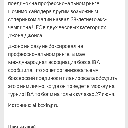
поединок на профессиональном ринге.
Помимо Уайлдера другим возможным
соперником Лапин назвал 38-летнего экс-
чемпиона UFC в двух весовых категориях
Джона Джонса.
Джонс ни разу не боксировал на
профессиональном ринге. В мае
Международная ассоциация бокса IBA
сообщила, что хочет организовать ему
боксерский поединок и планировала обсудить
это с ним лично, когда он приедет в Москву на
турнир IBA по боям на голых кулаках 27 июня.
Источник:
allboxing.ru
Навигация
Предыдущий