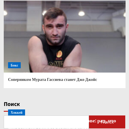
Бокс
Соперником Мурата Гассиева станет Джо Джойс
Поиск
Хоккей
Бобровский — о голкипере Ахтямове: рад, что
Поиск
могу способствовать его развитию