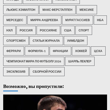
ЛЬЮИС ХЭМИЛТОН
МАКС ФЕРСТАППЕН
МЕКСИКЕ
МЕРСЕДЕС
МИРРА АНДРЕЕВА
МУРАТ ГАССИЕВ
НБА
НХЛ
РОССИЯ
РОССИЯНЕ
США
СПОРТ
СПОРТСМЕН
СТАТЬИ ЖУРНАЛА
УИМБЛДОН
ФЕРРАРИ
ФОРМУЛА-1
ФРАНЦИИ
ХОККЕЙ
ЦСКА
ЧЕМПИОНАТ МИРА ПО ФУТБОЛУ 2026
ШАРЛЬ ЛЕКЛЕР
ЭКСКЛЮЗИВ
СБОРНОЙ РОССИИ
Возможно, вы пропустили: