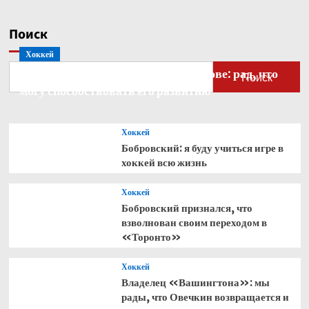
Поиск
Хоккей
Бобровский — о голкипере Ахтямове: рад, что
Поиск
могу способствовать его развитию
Хоккей
Бобровский: я буду учиться игре в
хоккей всю жизнь
Хоккей
Бобровский признался, что
взволнован своим переходом в
«Торонто»
Хоккей
Владелец «Вашингтона»: мы
рады, что Овечкин возвращается и