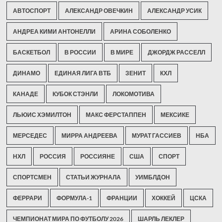
АВТОСПОРТ
АЛЕКСАНДР ОВЕЧКИН
АЛЕКСАНДР УСИК
АНДРЕА КИМИ АНТОНЕЛЛИ
АРИНА СОБОЛЕНКО
БАСКЕТБОЛ
В РОССИИ
В МИРЕ
ДЖОРДЖ РАССЕЛЛ
ДИНАМО
ЕДИНАЯ ЛИГА ВТБ
ЗЕНИТ
КХЛ
КАНАДЕ
КУБОК СТЭНЛИ
ЛОКОМОТИВА
ЛЬЮИС ХЭМИЛТОН
МАКС ФЕРСТАППЕН
МЕКСИКЕ
МЕРСЕДЕС
МИРРА АНДРЕЕВА
МУРАТ ГАССИЕВ
НБА
НХЛ
РОССИЯ
РОССИЯНЕ
США
СПОРТ
СПОРТСМЕН
СТАТЬИ ЖУРНАЛА
УИМБЛДОН
ФЕРРАРИ
ФОРМУЛА-1
ФРАНЦИИ
ХОККЕЙ
ЦСКА
ЧЕМПИОНАТ МИРА ПО ФУТБОЛУ 2026
ШАРЛЬ ЛЕКЛЕР