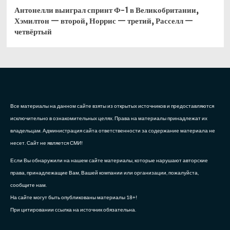
Антонелли выиграл спринт Ф-1 в Великобритании,
Хэмилтон — второй, Норрис — третий, Расселл —
четвёртый
Все материалы на данном сайте взяты из открытых источников и предоставляются
исключительно в ознакомительных целях. Права на материалы принадлежат их
владельцам. Администрация сайта ответственности за содержание материала не
несет. Сайт не является СМИ!
Если Вы обнаружили на нашем сайте материалы, которые нарушают авторские
права, принадлежащие Вам, Вашей компании или организации, пожалуйста,
сообщите нам.
На сайте могут быть опубликованы материалы 18+!
При цитировании ссылка на источник обязательна.