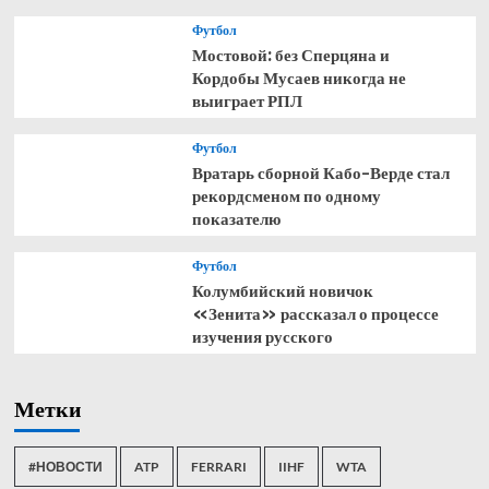
Футбол
Мостовой: без Сперцяна и
Кордобы Мусаев никогда не
выиграет РПЛ
Футбол
Вратарь сборной Кабо-Верде стал
рекордсменом по одному
показателю
Футбол
Колумбийский новичок
«Зенита» рассказал о процессе
изучения русского
Метки
#НОВОСТИ
ATP
FERRARI
IIHF
WTA