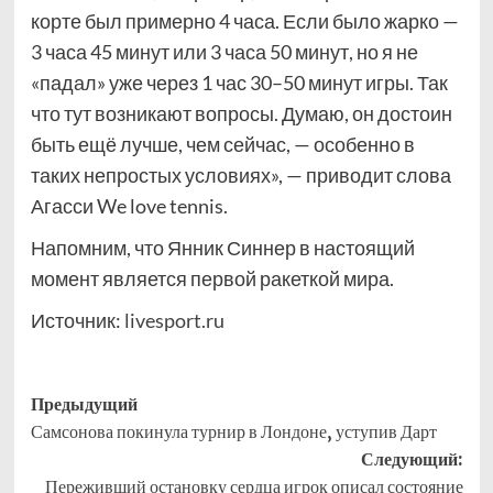
корте был примерно 4 часа. Если было жарко —
3 часа 45 минут или 3 часа 50 минут, но я не
«падал» уже через 1 час 30–50 минут игры. Так
что тут возникают вопросы. Думаю, он достоин
быть ещё лучше, чем сейчас, — особенно в
таких непростых условиях», — приводит слова
Агасси We love tennis.
Напомним, что Янник Синнер в настоящий
момент является первой ракеткой мира.
Источник:
livesport.ru
Навигация
Предыдущий
Самсонова покинула турнир в Лондоне, уступив Дарт
записи
Следующий:
Переживший остановку сердца игрок описал состояние