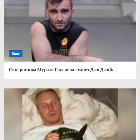
Бокс
Соперником Мурата Гассиева станет Джо Джойс