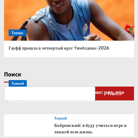
Теннис
Гауфф прошла в четвертый круг Уимблдона-2026
Поиск
Хоккей
Бобровский — о голкипере Ахтямове: рад, что
Поиск
могу способствовать его развитию
Хоккей
Бобровский: я буду учиться игре в
хоккей всю жизнь