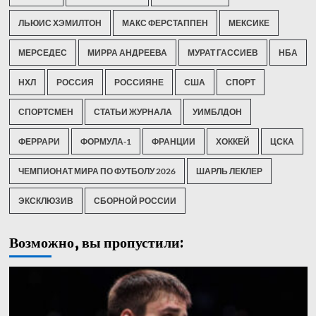
ЛЬЮИС ХЭМИЛТОН
МАКС ФЕРСТАППЕН
МЕКСИКЕ
МЕРСЕДЕС
МИРРА АНДРЕЕВА
МУРАТ ГАССИЕВ
НБА
НХЛ
РОССИЯ
РОССИЯНЕ
США
СПОРТ
СПОРТСМЕН
СТАТЬИ ЖУРНАЛА
УИМБЛДОН
ФЕРРАРИ
ФОРМУЛА-1
ФРАНЦИИ
ХОККЕЙ
ЦСКА
ЧЕМПИОНАТ МИРА ПО ФУТБОЛУ 2026
ШАРЛЬ ЛЕКЛЕР
ЭКСКЛЮЗИВ
СБОРНОЙ РОССИИ
Возможно, вы пропустили: