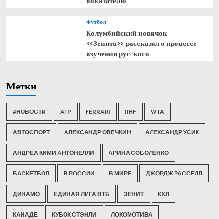
показателю
Футбол
Колумбийский новичок
«Зенита» рассказал о процессе
изучения русского
Метки
#НОВОСТИ
ATP
FERRARI
IIHF
WTA
АВТОСПОРТ
АЛЕКСАНДР ОВЕЧКИН
АЛЕКСАНДР УСИК
АНДРЕА КИМИ АНТОНЕЛЛИ
АРИНА СОБОЛЕНКО
БАСКЕТБОЛ
В РОССИИ
В МИРЕ
ДЖОРДЖ РАССЕЛЛ
ДИНАМО
ЕДИНАЯ ЛИГА ВТБ
ЗЕНИТ
КХЛ
КАНАДЕ
КУБОК СТЭНЛИ
ЛОКОМОТИВА