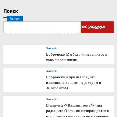
Поиск
Хоккей
Бобровский — о голкипере Ахтямове: рад, что
Поиск
могу способствовать его развитию
Хоккей
Бобровский: я буду учиться игре в
хоккей всю жизнь
Хоккей
Бобровский признался, что
взволнован своим переходом в
«Торонто»
Хоккей
Владелец «Вашингтона»: мы
рады, что Овечкин возвращается и
продолжает выдающуюся карьеру