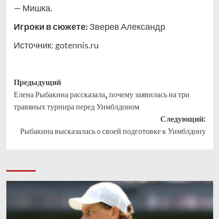
— Мишка.
Игроки в сюжете:
Зверев Александр
Источник:
gotennis.ru
Навигация
Предыдущий
Елена Рыбакина рассказала, почему заявилась на три
записи
травяных турнира перед Уимблдоном
Следующий:
Рыбакина высказалась о своей подготовке к Уимблдону