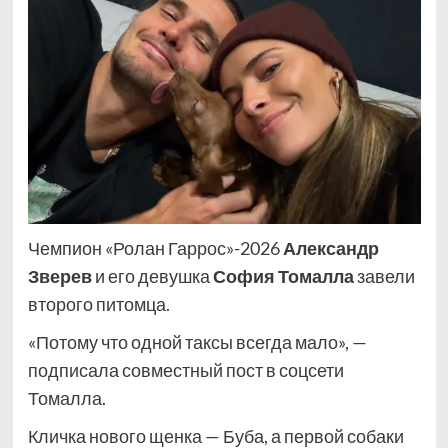
Чемпион «Ролан Гаррос»-2026
Александр
Зверев
и его девушка
София Томалла
завели
второго питомца.
«Потому что одной таксы всегда мало», —
подписала совместный пост в соцсети
Томалла.
Кличка нового щенка — Буба, а первой собаки