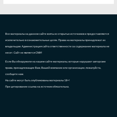
Все материалы на данном сайте взяты из открытых источников и предоставляются
исключительно в ознакомительных целях. Права на материалы принадлежат их
владельцам. Администрация сайта ответственности за содержание материала не
несет. Сайт не является СМИ!
Если Вы обнаружили на нашем сайте материалы, которые нарушают авторские
права, принадлежащие Вам, Вашей компании или организации, пожалуйста,
сообщите нам.
На сайте могут быть опубликованы материалы 18+!
При цитировании ссылка на источник обязательна.