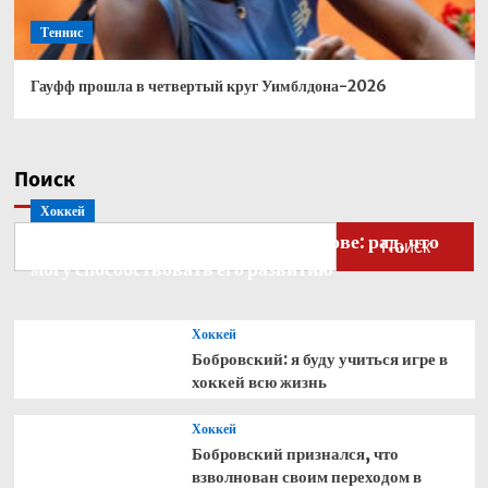
Теннис
Гауфф прошла в четвертый круг Уимблдона-2026
Поиск
Хоккей
Бобровский — о голкипере Ахтямове: рад, что
Поиск
могу способствовать его развитию
Хоккей
Бобровский: я буду учиться игре в
хоккей всю жизнь
Хоккей
Бобровский признался, что
взволнован своим переходом в