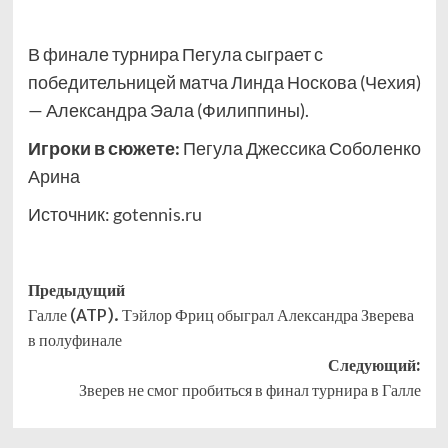
В финале турнира Пегула сыграет с
победительницей матча Линда Носкова (Чехия)
— Александра Эала (Филиппины).
Игроки в сюжете:
Пегула Джессика Соболенко
Арина
Источник:
gotennis.ru
Навигация
Предыдущий
Галле (ATP). Тэйлор Фриц обыграл Александра Зверева
записи
в полуфинале
Следующий:
Зверев не смог пробиться в финал турнира в Галле