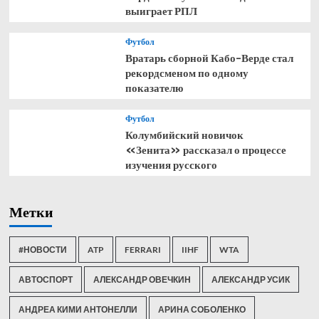
выиграет РПЛ
Футбол
Вратарь сборной Кабо-Верде стал
рекордсменом по одному
показателю
Футбол
Колумбийский новичок
«Зенита» рассказал о процессе
изучения русского
Метки
#НОВОСТИ
ATP
FERRARI
IIHF
WTA
АВТОСПОРТ
АЛЕКСАНДР ОВЕЧКИН
АЛЕКСАНДР УСИК
АНДРЕА КИМИ АНТОНЕЛЛИ
АРИНА СОБОЛЕНКО