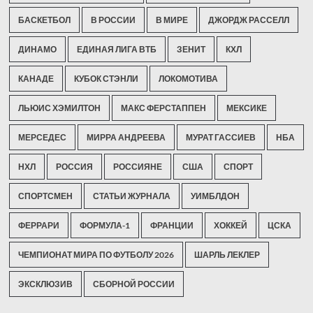
БАСКЕТБОЛ
В РОССИИ
В МИРЕ
ДЖОРДЖ РАССЕЛЛ
ДИНАМО
ЕДИНАЯ ЛИГА ВТБ
ЗЕНИТ
КХЛ
КАНАДЕ
КУБОК СТЭНЛИ
ЛОКОМОТИВА
ЛЬЮИС ХЭМИЛТОН
МАКС ФЕРСТАППЕН
МЕКСИКЕ
МЕРСЕДЕС
МИРРА АНДРЕЕВА
МУРАТ ГАССИЕВ
НБА
НХЛ
РОССИЯ
РОССИЯНЕ
США
СПОРТ
СПОРТСМЕН
СТАТЬИ ЖУРНАЛА
УИМБЛДОН
ФЕРРАРИ
ФОРМУЛА-1
ФРАНЦИИ
ХОККЕЙ
ЦСКА
ЧЕМПИОНАТ МИРА ПО ФУТБОЛУ 2026
ШАРЛЬ ЛЕКЛЕР
ЭКСКЛЮЗИВ
СБОРНОЙ РОССИИ