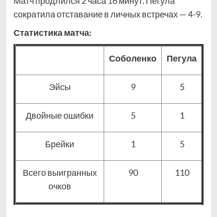
Матч продлился 2 часа 16 минут. Пегула
сократила отставание в личных встречах — 4-9.
Статистика матча:
Соболенко
Пегула
Эйсы
9
5
Двойные ошибки
5
1
Брейки
1
5
Всего выигранных
90
110
очков