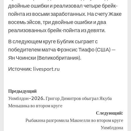
двойные ошибки и реализовал четыре брейк-
пойнта из восьми заработанных. На счету Жаке
восемь эйсов, три двойные ошибки и два
реализованных брейк-пойнта из девяти.
В следующем круге Бублик сыграет с
победителем матча Фрэнсис Тиафо (США) —
Ян Чоински (Великобритания).
Источник:
livesport.ru
Навигация
Предыдущий
Уимблдон-2026. Григор Димитров обыграл Якуба
записи
Меньшика во втором круге
Следующий:
Рыбакина разгромила Макнелли во втором круге
Уимблдона