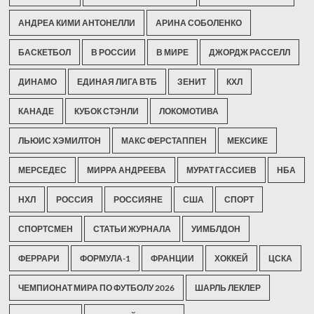
АНДРЕА КИМИ АНТОНЕЛЛИ
АРИНА СОБОЛЕНКО
БАСКЕТБОЛ
В РОССИИ
В МИРЕ
ДЖОРДЖ РАССЕЛЛ
ДИНАМО
ЕДИНАЯ ЛИГА ВТБ
ЗЕНИТ
КХЛ
КАНАДЕ
КУБОК СТЭНЛИ
ЛОКОМОТИВА
ЛЬЮИС ХЭМИЛТОН
МАКС ФЕРСТАППЕН
МЕКСИКЕ
МЕРСЕДЕС
МИРРА АНДРЕЕВА
МУРАТ ГАССИЕВ
НБА
НХЛ
РОССИЯ
РОССИЯНЕ
США
СПОРТ
СПОРТСМЕН
СТАТЬИ ЖУРНАЛА
УИМБЛДОН
ФЕРРАРИ
ФОРМУЛА-1
ФРАНЦИИ
ХОККЕЙ
ЦСКА
ЧЕМПИОНАТ МИРА ПО ФУТБОЛУ 2026
ШАРЛЬ ЛЕКЛЕР