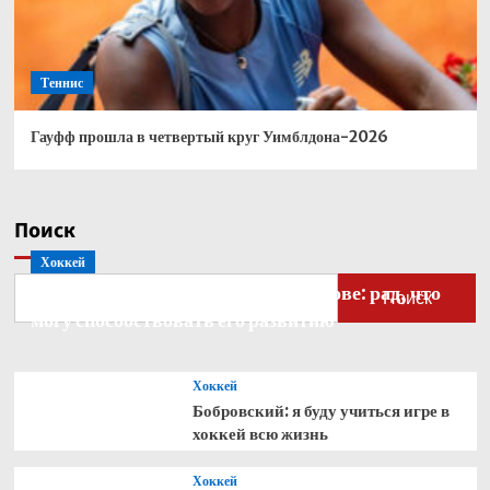
Теннис
Гауфф прошла в четвертый круг Уимблдона-2026
Поиск
Хоккей
Бобровский — о голкипере Ахтямове: рад, что
Поиск
могу способствовать его развитию
Хоккей
Бобровский: я буду учиться игре в
хоккей всю жизнь
Хоккей