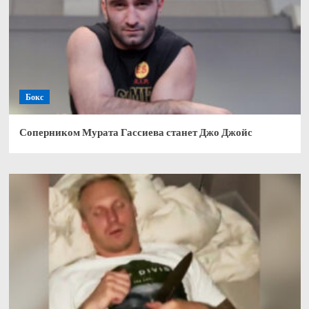
Бокс
Соперником Мурата Гассиева станет Джо Джойс