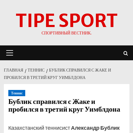
Перейти
TIPE SPORT
к
содержимому
СПОРТИВНЫЙ ВЕСТНИК.
Основное
меню
ГЛАВНАЯ
ТЕННИС
БУБЛИК СПРАВИЛСЯ С ЖАКЕ И
ПРОБИЛСЯ В ТРЕТИЙ КРУГ УИМБЛДОНА
Теннис
Бублик справился с Жаке и
пробился в третий круг Уимблдона
Казахстанский теннисист
Александр Бублик