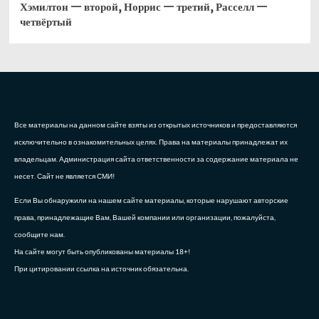
Хэмилтон — второй, Норрис — третий, Расселл —
четвёртый
Все материалы на данном сайте взяты из открытых источников и предоставляются
исключительно в ознакомительных целях. Права на материалы принадлежат их
владельцам. Администрация сайта ответственности за содержание материала не
несет. Сайт не является СМИ!
Если Вы обнаружили на нашем сайте материалы, которые нарушают авторские
права, принадлежащие Вам, Вашей компании или организации, пожалуйста,
сообщите нам.
На сайте могут быть опубликованы материалы 18+!
При цитировании ссылка на источник обязательна.