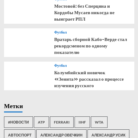
Мостовой: без Сперцяна и
Кордобы Мусаев никогда не
выиграет РПЛ
Футбол
Вратарь сборной Кабо-Верде стал
рекордсменом по одному
показателю
Футбол
Колумбийский новичок
«Зенита» рассказал о процессе
изучения русского
Метки
#НОВОСТИ
ATP
FERRARI
IIHF
WTA
АВТОСПОРТ
АЛЕКСАНДР ОВЕЧКИН
АЛЕКСАНДР УСИК