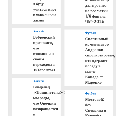
я буду
дал прогноз
учиться игре
на все матчи
в хоккей всю
1/8 финала
жизнь
ЧМ-2026
Хоккей
Футбол
Бобровский
Спортивный
признался,
комментатор
что
Андронов
взволнован
спрогнозировал,
своим
кто одержит
переходом в
победу в
«Торонто»
матче
Канада —
Хоккей
Марокко
Владелец
«Вашингтона»:
Футбол
мы рады,
Мостовой:
что Овечкин
без
возвращается
Сперцяна и
и
Кордобы