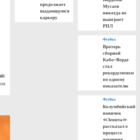
продолжает
Мусаев
выдающуюся
никогда не
карьеру
выиграет
РПЛ
Футбол
Вратарь
сборной
Кабо-Верде
стал
рекордсменом
й:
по одному
лом
показателю
Футбол
Колумбийский
новичок
«Зенита»
рассказал о
процессе
изучения