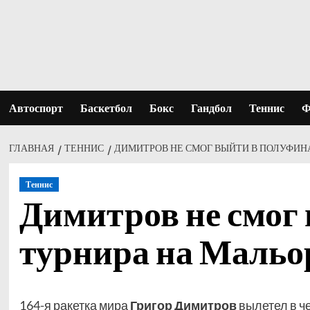
Перейти
к
содержимому
Автоспорт
Баскетбол
Бокс
Гандбол
Теннис
Ф
ГЛАВНАЯ
ТЕННИС
ДИМИТРОВ НЕ СМОГ ВЫЙТИ В ПОЛУФИН
Теннис
Димитров не смог
турнира на Мальо
164-я ракетка мира
Григор Димитров
вылетел в ч