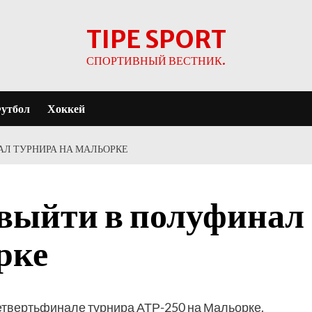
TIPE SPORT
СПОРТИВНЫЙ ВЕСТНИК.
утбол
Хоккей
АЛ ТУРНИРА НА МАЛЬОРКЕ
 выйти в полуфинал
рке
етвертьфинале турнира АТР-250 на Мальорке.