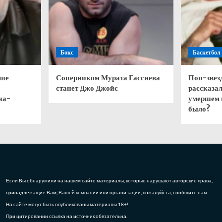
Бокс
Баскетбол
чше
Соперником Мурата Гассиева
Поп-звез
станет Джо Джойс
рассказал
на-
умершем 
было?
Если Вы обнаружили на нашем сайте материалы, которые нарушают авторские права,
принадлежащие Вам, Вашей компании или организации, пожалуйста, сообщите нам.
На сайте могут быть опубликованы материалы 18+!
При цитировании ссылка на источник обязательна.