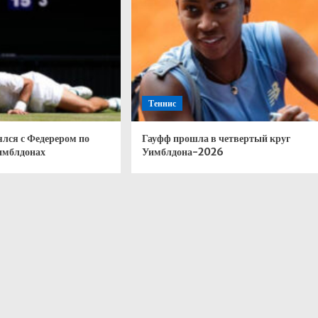
Теннис
лся с Федерером по
Гауфф прошла в четвертый круг
Уимблдонах
Уимблдона-2026