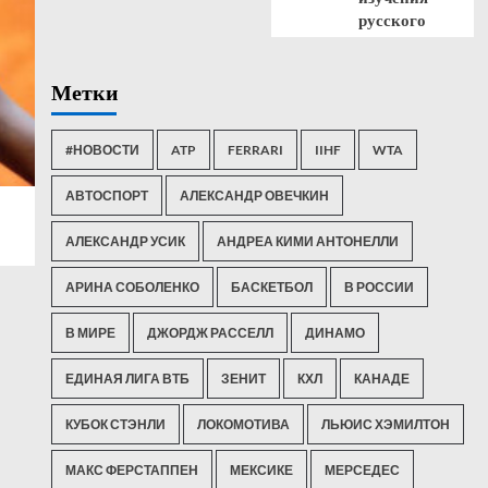
русского
Метки
#НОВОСТИ
ATP
FERRARI
IIHF
WTA
АВТОСПОРТ
АЛЕКСАНДР ОВЕЧКИН
АЛЕКСАНДР УСИК
АНДРЕА КИМИ АНТОНЕЛЛИ
АРИНА СОБОЛЕНКО
БАСКЕТБОЛ
В РОССИИ
В МИРЕ
ДЖОРДЖ РАССЕЛЛ
ДИНАМО
ЕДИНАЯ ЛИГА ВТБ
ЗЕНИТ
КХЛ
КАНАДЕ
КУБОК СТЭНЛИ
ЛОКОМОТИВА
ЛЬЮИС ХЭМИЛТОН
МАКС ФЕРСТАППЕН
МЕКСИКЕ
МЕРСЕДЕС