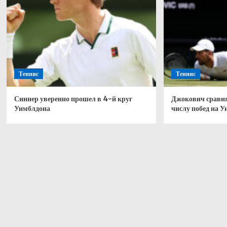
Теннис
Теннис
Синнер уверенно прошел в 4-й круг
Джокович сравня
Уимблдона
числу побед на 