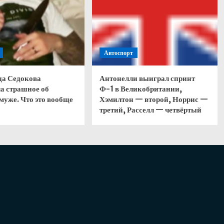
Автоспорт
да Седокова
Антонелли выиграл спринт
а страшное об
Ф-1 в Великобритании,
муже. Что это вообще
Хэмилтон — второй, Норрис —
третий, Расселл — четвёртый