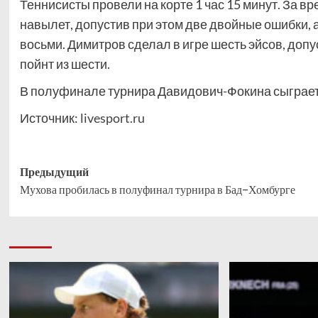
Теннисисты провели на корте 1 час 15 минут. За 
навылет, допустив при этом две двойные ошибки, а
восьми. Димитров сделал в игре шесть эйсов, доп
пойнт из шести.
В полуфинале турнира Давидович-Фокина сыграет
Источник:
livesport.ru
Навигация
Предыдущий
Мухова пробилась в полуфинал турнира в Бад-Хомбурге
записи