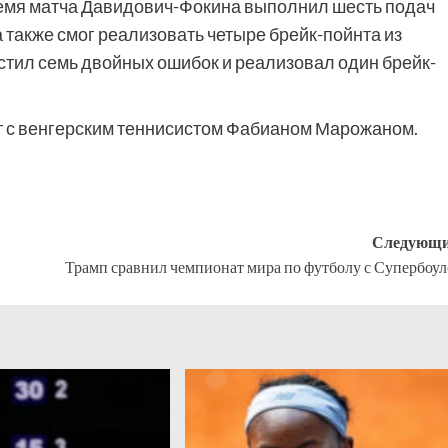
время матча Давидович-Фокина выполнил шесть подач
 также смог реализовать четыре брейк-пойнта из
устил семь двойных ошибок и реализовал один брейк-
 с венгерским теннисистом Фабианом Марожаном.
Следующи
Трамп сравнил чемпионат мира по футболу с Супербоу