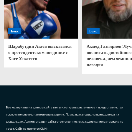
Бокс
Бокс
Шарабутдин Атаев высказался
Ахмед Газгириев: Лу
о претендентском поединке с
воспитать достойного
Хосе Ускатеги
человека, чем чемпио
негодяя
Все материалы на данном сайте взяты из открытых источников и предоставляются
исключительно в ознакомительных целях. Права на материалы принадлежат их
владельцам. Администрация сайта ответственности за содержание материала не
несет. Сайт не является СМИ!