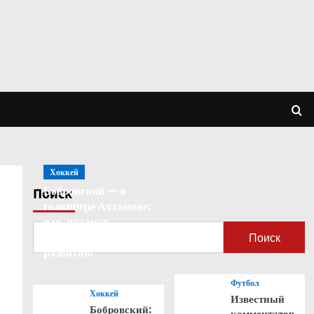
Хоккей
Бобровский — о
Поиск
голкипере Ахтямове:
рад, что могу
способствовать его
Поиск
развитию
Футбол
Хоккей
Известный
Бобровский:
комментатор