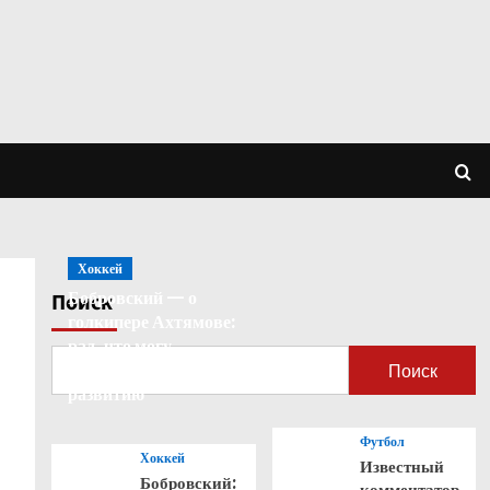
Хоккей
Бобровский — о
Поиск
голкипере Ахтямове:
рад, что могу
способствовать его
Поиск
развитию
Футбол
Хоккей
Известный
Бобровский:
комментатор