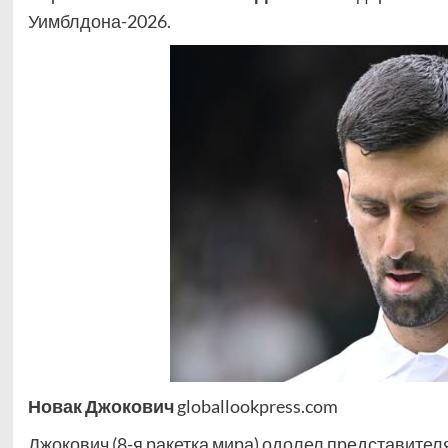
Уимблдона-2026.
Новак Джокович
globallookpress.com
Джокович (8-я ракетка мира) одолел представителя Ки