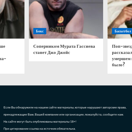
Бокс
Баскетбол
чше
Соперником Мурата Гассиева
Поп-звез
станет Джо Джойс
рассказал
на-
умершем 
было?
Если Вы обнаружили на нашем сайте материалы, которые нарушают авторские права,
принадлежащие Вам, Вашей компании или организации, пожалуйста, сообщите нам.
На сайте могут быть опубликованы материалы 18+!
При цитировании ссылка на источник обязательна.