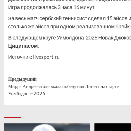
Игра продолжалась 3 часа 16 минут.
За весь матч сербский теннисист сделал 15 эйсов и
столько же эйсов при одном реализованном брейк-
В следующем круге Уимблдона-2026 Новак Джокови
Циципасом
.
Источник:
livesport.ru
Навигация
Предыдущий
Мирра Андреева одержала победу над Линетт на старте
записи
Уимблдона-2026