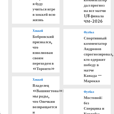
я буду
дал прогноз
учиться игре
на все матчи
в хоккей всю
1/8 финала
жизнь
ЧМ-2026
Хоккей
Футбол
Бобровский
Спортивный
признался,
комментатор
что
Андронов
взволнован
спрогнозировал,
своим
кто одержит
переходом в
победу в
«Торонто»
матче
Канада —
Хоккей
Марокко
Владелец
«Вашингтона»:
Футбол
мы рады,
Мостовой:
что Овечкин
без
возвращается
Сперцяна и
и
.
Кордобы