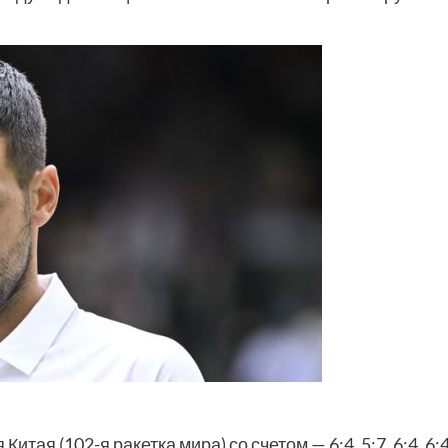
тая (102-я ракетка мира) со счетом — 6:4, 5:7, 6:4, 6:4