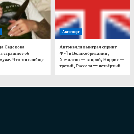
Автоспорт
да Седокова
Антонелли выиграл спринт
а страшное об
Ф-1 в Великобритании,
муже. Что это вообще
Хэмилтон — второй, Норрис —
третий, Расселл — четвёртый