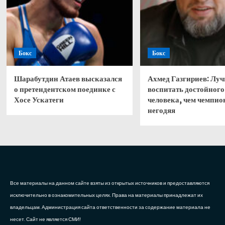
Бокс
Бокс
Шарабутдин Атаев высказался
Ахмед Газгириев: Лу
о претендентском поединке с
воспитать достойного
Хосе Ускатеги
человека, чем чемпио
негодяя
Все материалы на данном сайте взяты из открытых источников и предоставляются
исключительно в ознакомительных целях. Права на материалы принадлежат их
владельцам. Администрация сайта ответственности за содержание материала не
несет. Сайт не является СМИ!