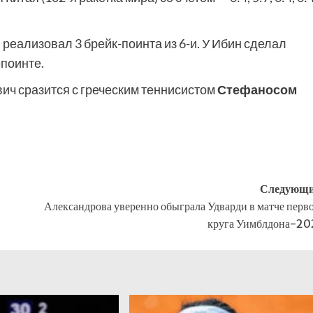
 реализовал 3 брейк-поинта из 6-и. У Ибин сделал
поинте.
ч сразится с греческим теннисистом
Стефаносом
Следующи
Александрова уверенно обыграла Удварди в матче перв
круга Уимблдона-2