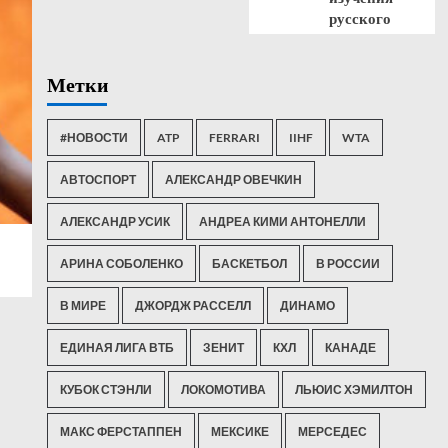
русского
Метки
#НОВОСТИ
ATP
FERRARI
IIHF
WTA
АВТОСПОРТ
АЛЕКСАНДР ОВЕЧКИН
АЛЕКСАНДР УСИК
АНДРЕА КИМИ АНТОНЕЛЛИ
АРИНА СОБОЛЕНКО
БАСКЕТБОЛ
В РОССИИ
В МИРЕ
ДЖОРДЖ РАССЕЛЛ
ДИНАМО
ЕДИНАЯ ЛИГА ВТБ
ЗЕНИТ
КХЛ
КАНАДЕ
КУБОК СТЭНЛИ
ЛОКОМОТИВА
ЛЬЮИС ХЭМИЛТОН
МАКС ФЕРСТАППЕН
МЕКСИКЕ
МЕРСЕДЕС