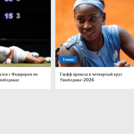
Теннис
лся с Федерером по
Гауфф прошла в четвертый круг
Уимблдонах
Уимблдона-2026