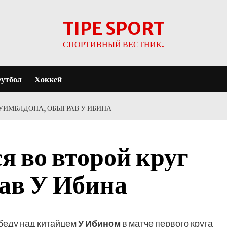
TIPE SPORT
СПОРТИВНЫЙ ВЕСТНИК.
утбол
Хоккей
УИМБЛДОНА, ОБЫГРАВ У ИБИНА
я во второй круг
ав У Ибина
беду над китайцем
У Ибином
в матче первого круга