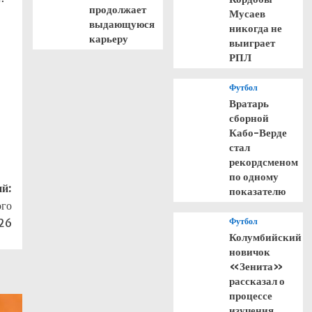
продолжает
Мусаев
выдающуюся
никогда не
карьеру
выиграет
РПЛ
Футбол
Вратарь
сборной
Кабо-Верде
стал
рекордсменом
по одному
й:
показателю
ого
026
Футбол
Колумбийский
новичок
«Зенита»
рассказал о
процессе
изучения