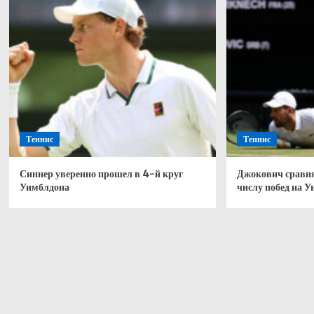
Теннис
Теннис
Синнер уверенно прошел в 4-й круг
Джокович сравня
Уимблдона
числу побед на 