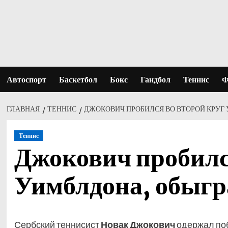
Перейти
к
содержимому
Автоспорт
Баскетбол
Бокс
Гандбол
Теннис
Ф
ГЛАВНАЯ
ТЕННИС
ДЖОКОВИЧ ПРОБИЛСЯ ВО ВТОРОЙ КРУГ 
Теннис
Джокович пробилс
Уимблдона, обыгр
Сербский теннисист
Новак Джокович
одержал по