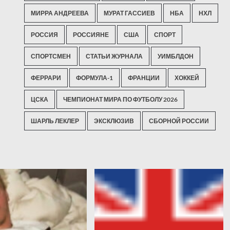
МИРРА АНДРЕЕВА
МУРАТ ГАССИЕВ
НБА
НХЛ
РОССИЯ
РОССИЯНЕ
США
СПОРТ
СПОРТСМЕН
СТАТЬИ ЖУРНАЛА
УИМБЛДОН
ФЕРРАРИ
ФОРМУЛА-1
ФРАНЦИИ
ХОККЕЙ
ЦСКА
ЧЕМПИОНАТ МИРА ПО ФУТБОЛУ 2026
ШАРЛЬ ЛЕКЛЕР
ЭКСКЛЮЗИВ
СБОРНОЙ РОССИИ