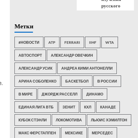
русского
Метки
#НОВОСТИ
ATP
FERRARI
IIHF
WTA
АВТОСПОРТ
АЛЕКСАНДР ОВЕЧКИН
АЛЕКСАНДР УСИК
АНДРЕА КИМИ АНТОНЕЛЛИ
АРИНА СОБОЛЕНКО
БАСКЕТБОЛ
В РОССИИ
.
В МИРЕ
ДЖОРДЖ РАССЕЛЛ
ДИНАМО
ЕДИНАЯ ЛИГА ВТБ
ЗЕНИТ
КХЛ
КАНАДЕ
КУБОК СТЭНЛИ
ЛОКОМОТИВА
ЛЬЮИС ХЭМИЛТОН
МАКС ФЕРСТАППЕН
МЕКСИКЕ
МЕРСЕДЕС