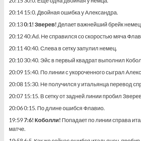
20:15 30:0. Еще одна двойная у немца.
20:14 15:0. Двойная ошибка у Александра.
20:13
0:1! Зверев!
Делает важнейший брейк немецки
20:12 40:Ad. Не справился со скоростью мяча Флав
20:11 40:40. Слева в сетку запулил немец.
20:10 30:40. Эйс в первый квадрат выполнил Кобо
20:09 15:40. По линии с укороченного сыграл Алек
20:08 15:30. Не получился у итальянца перевод сп
20:07 15:15. В сетку от задней линии пробил Зверев
20:06 0:15. По длине ошибся Флавио.
19:59
7:6! Коболли!
Попадает по линии справа ита
матче.
19:58 6:5. Как же сейчас ошибся итальянец, пробив 