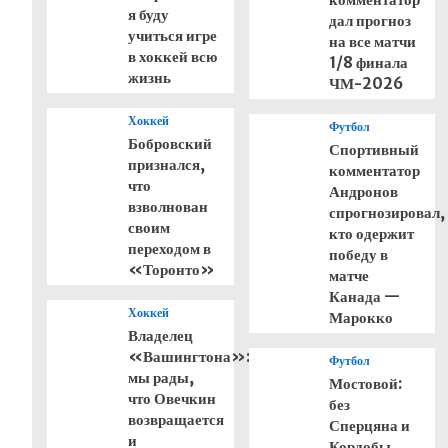
я буду
дал прогноз
учиться игре
на все матчи
в хоккей всю
1/8 финала
жизнь
ЧМ-2026
Хоккей
Футбол
Бобровский
Спортивный
признался,
комментатор
что
Андронов
взволнован
спрогнозировал,
своим
кто одержит
переходом в
победу в
«Торонто»
матче
Канада —
Хоккей
Марокко
Владелец
«Вашингтона»:
Футбол
мы рады,
Мостовой:
что Овечкин
без
возвращается
Сперцяна и
и
Кордобы