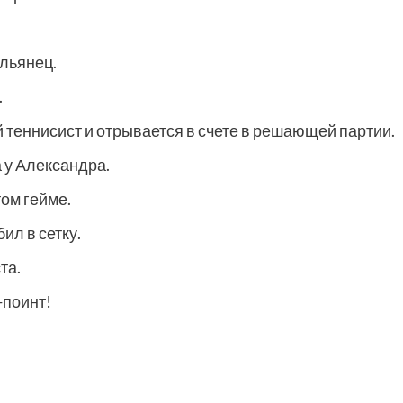
альянец.
.
теннисист и отрывается в счете в решающей партии.
 у Александра.
том гейме.
ил в сетку.
та.
-поинт!