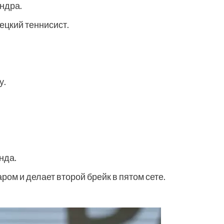
андра.
мецкий теннисист.
у.
нда.
м и делает второй брейк в пятом сете.