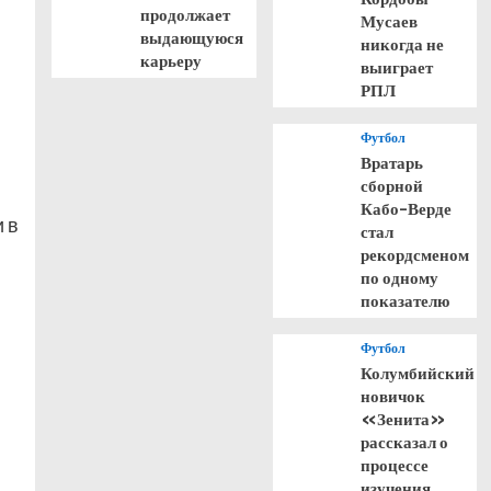
продолжает
Мусаев
выдающуюся
никогда не
карьеру
выиграет
РПЛ
Футбол
Вратарь
сборной
Кабо-Верде
 в
стал
рекордсменом
по одному
показателю
Футбол
Колумбийский
новичок
«Зенита»
рассказал о
процессе
изучения