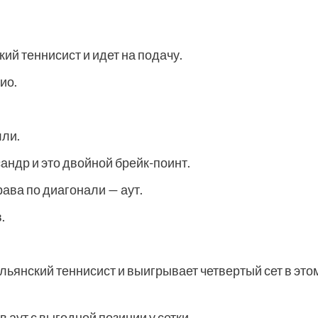
й теннисист и идет на подачу.
ио.
лли.
сандр и это двойной брейк-поинт.
рава по диагонали — аут.
.
льянский теннисист и выигрывает четвертый сет в это
в аут с выгодной позиции у сетки.