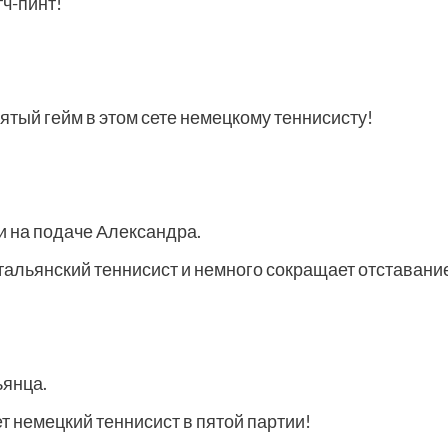
тч-пинт!
пятый гейм в этом сете немецкому теннисисту!
и на подаче Александра.
тальянский теннисист и немного сокращает отставание
ьянца.
 немецкий теннисист в пятой партии!