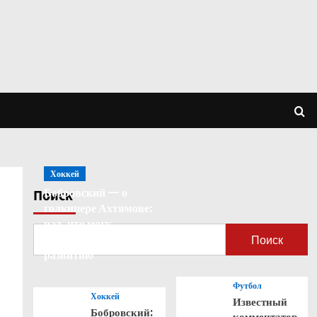
Хоккей
Бобровский — о
Поиск
голкипере Ахтямове:
рад, что могу
способствовать его
Поиск
развитию
Футбол
Хоккей
Известный
Бобровский:
комментатор