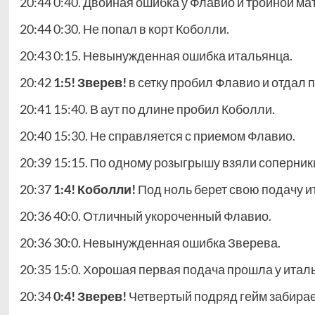
20:44 0:40. Двойная ошибка у Флавио и тройной ма
20:44 0:30. Не попал в корт Коболли.
20:43 0:15. Невынужденная ошибка итальянца.
20:42
1:5! Зверев!
в сетку пробил Флавио и отдал 
20:41 15:40. В аут по длине пробил Коболли.
20:40 15:30. Не справляется с приемом Флавио.
20:39 15:15. По одному розыгрышу взяли соперник
20:37
1:4! Коболли!
Под ноль берет свою подачу и
20:36 40:0. Отличный укороченный Флавио.
20:36 30:0. Невынужденная ошибка Зверева.
20:35 15:0. Хорошая первая подача прошла у итал
20:34
0:4! Зверев!
Четвертый подряд гейм забирает