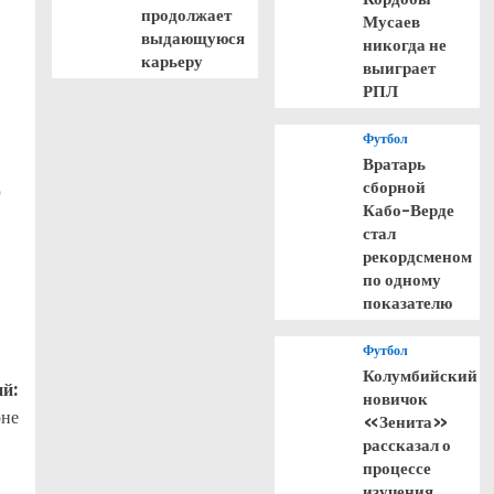
продолжает
Мусаев
выдающуюся
никогда не
в
карьеру
выиграет
РПЛ
Футбол
Вратарь
сборной
о
Кабо-Верде
стал
рекордсменом
по одному
показателю
Футбол
Колумбийский
й:
новичок
рне
«Зенита»
рассказал о
процессе
изучения