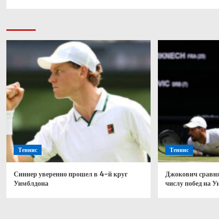
Теннис
Теннис
Синнер уверенно прошел в 4-й круг
Джокович сравня
Уимблдона
числу побед на 