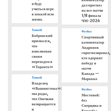
я буду
дал прогноз
учиться игре
на все матчи
в хоккей всю
1/8 финала
жизнь
ЧМ-2026
Хоккей
Футбол
Бобровский
Спортивный
признался,
комментатор
что
Андронов
взволнован
спрогнозировал,
своим
кто одержит
переходом в
победу в
«Торонто»
матче
Канада —
Хоккей
Марокко
Владелец
«Вашингтона»:
Футбол
мы рады,
Мостовой:
что Овечкин
без
возвращается
Сперцяна и
и
Кордобы