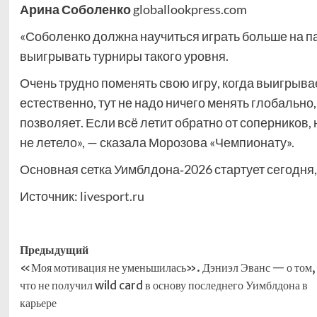
Арина Соболенко
globallookpress.com
«Соболенко должна научиться играть больше на пау
выигрывать турниры такого уровня.
Очень трудно поменять свою игру, когда выигрывае
естественно, тут не надо ничего менять глобально,
позволяет. Если всё летит обратно от соперников, 
не летело», — сказала Морозова «Чемпионату».
Основная сетка Уимблдона‑2026 стартует сегодня,
Источник:
livesport.ru
Навигация
Предыдущий
«Моя мотивация не уменьшилась». Дэниэл Эванс — о том,
записи
что не получил wild card в основу последнего Уимблдона в
карьере