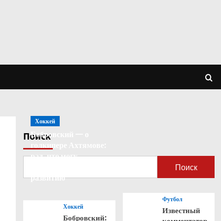
Хоккей
Бобровский — о
Поиск
голкипере Ахтямове:
рад, что могу
способствовать его
Поиск
развитию
Футбол
Хоккей
Известный
Бобровский:
комментатор