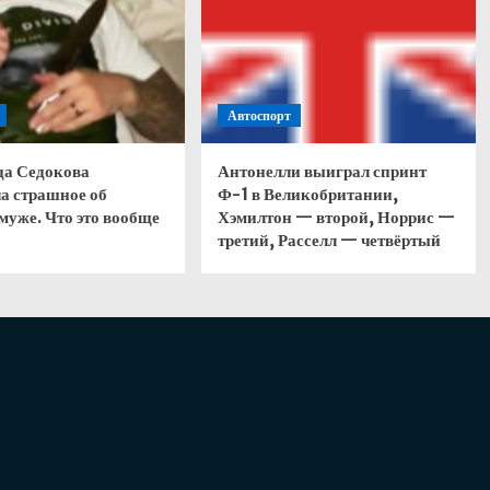
Автоспорт
да Седокова
Антонелли выиграл спринт
а страшное об
Ф-1 в Великобритании,
муже. Что это вообще
Хэмилтон — второй, Норрис —
третий, Расселл — четвёртый