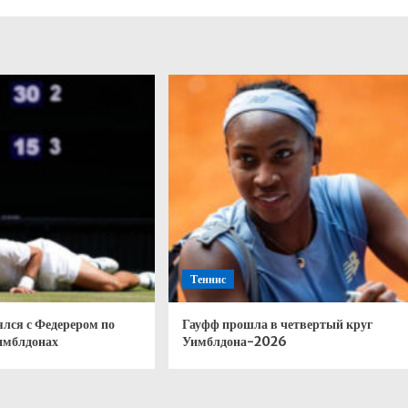
Теннис
лся с Федерером по
Гауфф прошла в четвертый круг
Уимблдонах
Уимблдона-2026