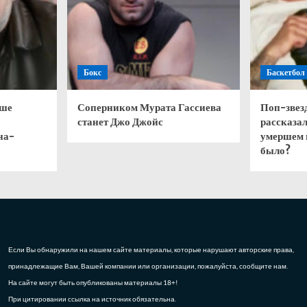
Бокс
Баскетбол
чше
Соперником Мурата Гассиева
Поп-звез
станет Джо Джойс
рассказал
на-
умершем 
было?
Если Вы обнаружили на нашем сайте материалы, которые нарушают авторские права,
принадлежащие Вам, Вашей компании или организации, пожалуйста, сообщите нам.
На сайте могут быть опубликованы материалы 18+!
При цитировании ссылка на источник обязательна.