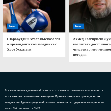
Бокс
Бокс
Шарабутдин Атаев высказался
Ахмед Газгириев: Лу
о претендентском поединке с
воспитать достойного
Хосе Ускатеги
человека, чем чемпио
негодяя
Все материалы на данном сайте взяты из открытых источников и предоставляются
исключительно в ознакомительных целях. Права на материалы принадлежат их
владельцам. Администрация сайта ответственности за содержание материала не
несет. Сайт не является СМИ!