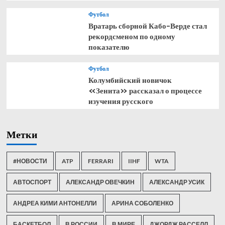
Футбол
Вратарь сборной Кабо-Верде стал
рекордсменом по одному
показателю
Футбол
Колумбийский новичок
«Зенита» рассказал о процессе
изучения русского
Метки
#НОВОСТИ
ATP
FERRARI
IIHF
WTA
АВТОСПОРТ
АЛЕКСАНДР ОВЕЧКИН
АЛЕКСАНДР УСИК
АНДРЕА КИМИ АНТОНЕЛЛИ
АРИНА СОБОЛЕНКО
БАСКЕТБОЛ
В РОССИИ
В МИРЕ
ДЖОРДЖ РАССЕЛЛ