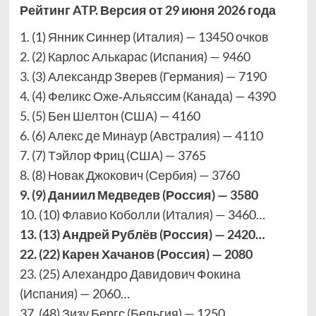
Рейтинг ATP. Версия от 29 июня 2026 года
1. (1) Янник Синнер (Италия) — 13450 очков
2. (2) Карлос Алькарас (Испания) — 9460
3. (3) Александр Зверев (Германия) — 7190
4. (4) Феликс Оже‑Альяссим (Канада) — 4390
5. (5) Бен Шелтон (США) — 4160
6. (6) Алекс де Минаур (Австралия) — 4110
7. (7) Тэйлор Фриц (США) — 3765
8. (8) Новак Джокович (Сербия) — 3760
9. (9) Даниил Медведев (Россия) — 3580
10. (10) Флавио Коболли (Италия) — 3460…
13. (13) Андрей Рублёв (Россия) — 2420…
22. (22) Карен Хачанов (Россия) — 2080
23. (25) Алехандро Давидович Фокина
(Испания) — 2060…
37. (48) Зизу Бергс (Бельгия) — 1250…