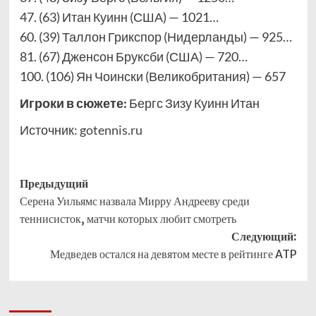
47. (63) Итан Куинн (США) — 1021…
60. (39) Таллон Грикспор (Нидерланды) — 925…
81. (67) Дженсон Бруксби (США) — 720…
100. (106) Ян Чоински (Великобритания) — 657
Игроки в сюжете:
Бергс Зизу Куинн Итан
Источник:
gotennis.ru
Навигация
Предыдущий
Серена Уильямс назвала Мирру Андрееву среди
записи
теннисисток, матчи которых любит смотреть
Следующий:
Медведев остался на девятом месте в рейтинге ATP