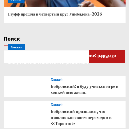
Гауфф прошла в четвертый круг Уимблдона-2026
Поиск
Хоккей
Бобровский — о голкипере Ахтямове: рад, что
Поиск
могу способствовать его развитию
Хоккей
Бобровский: я буду учиться игре в
хоккей всю жизнь
Хоккей
Бобровский признался, что
взволнован своим переходом в
«Торонто»