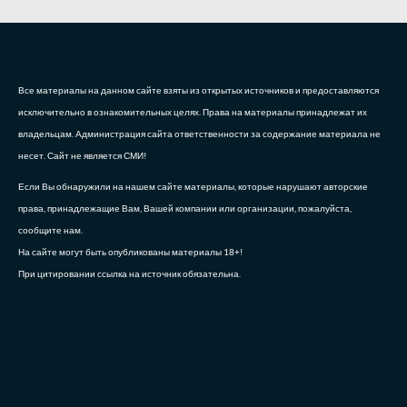
Все материалы на данном сайте взяты из открытых источников и предоставляются
исключительно в ознакомительных целях. Права на материалы принадлежат их
владельцам. Администрация сайта ответственности за содержание материала не
несет. Сайт не является СМИ!
Если Вы обнаружили на нашем сайте материалы, которые нарушают авторские
права, принадлежащие Вам, Вашей компании или организации, пожалуйста,
сообщите нам.
На сайте могут быть опубликованы материалы 18+!
При цитировании ссылка на источник обязательна.