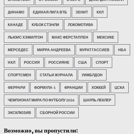
ДИНАМО
ЕДИНАЯ ЛИГА ВТБ
ЗЕНИТ
КХЛ
КАНАДЕ
КУБОК СТЭНЛИ
ЛОКОМОТИВА
ЛЬЮИС ХЭМИЛТОН
МАКС ФЕРСТАППЕН
МЕКСИКЕ
МЕРСЕДЕС
МИРРА АНДРЕЕВА
МУРАТ ГАССИЕВ
НБА
НХЛ
РОССИЯ
РОССИЯНЕ
США
СПОРТ
СПОРТСМЕН
СТАТЬИ ЖУРНАЛА
УИМБЛДОН
ФЕРРАРИ
ФОРМУЛА-1
ФРАНЦИИ
ХОККЕЙ
ЦСКА
ЧЕМПИОНАТ МИРА ПО ФУТБОЛУ 2026
ШАРЛЬ ЛЕКЛЕР
ЭКСКЛЮЗИВ
СБОРНОЙ РОССИИ
Возможно, вы пропустили: