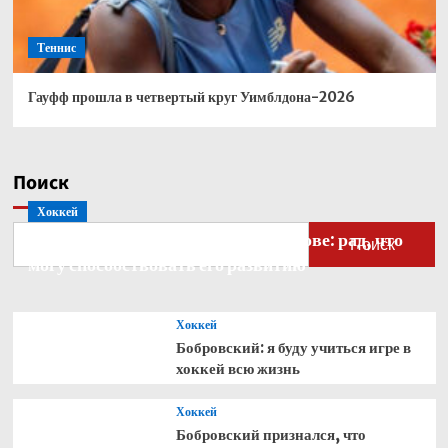
Теннис
Гауфф прошла в четвертый круг Уимблдона-2026
Поиск
Хоккей
Бобровский — о голкипере Ахтямове: рад, что
Поиск
могу способствовать его развитию
Хоккей
Бобровский: я буду учиться игре в
хоккей всю жизнь
Хоккей
Бобровский признался, что