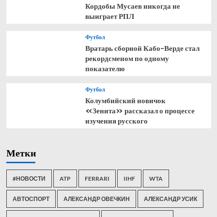
Кордобы Мусаев никогда не
выиграет РПЛ
Футбол
Вратарь сборной Кабо-Верде стал
рекордсменом по одному
показателю
Футбол
Колумбийский новичок
«Зенита» рассказал о процессе
изучения русского
Метки
#НОВОСТИ
ATP
FERRARI
IIHF
WTA
АВТОСПОРТ
АЛЕКСАНДР ОВЕЧКИН
АЛЕКСАНДР УСИК