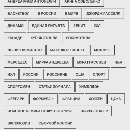
АНДРЕА КИМИ АНТОНЕЛЛИ
АРИНА СОБОЛЕНКО
БАСКЕТБОЛ
В РОССИИ
В МИРЕ
ДЖОРДЖ РАССЕЛЛ
ДИНАМО
ЕДИНАЯ ЛИГА ВТБ
ЗЕНИТ
КХЛ
КАНАДЕ
КУБОК СТЭНЛИ
ЛОКОМОТИВА
ЛЬЮИС ХЭМИЛТОН
МАКС ФЕРСТАППЕН
МЕКСИКЕ
МЕРСЕДЕС
МИРРА АНДРЕЕВА
МУРАТ ГАССИЕВ
НБА
НХЛ
РОССИЯ
РОССИЯНЕ
США
СПОРТ
СПОРТСМЕН
СТАТЬИ ЖУРНАЛА
УИМБЛДОН
ФЕРРАРИ
ФОРМУЛА-1
ФРАНЦИИ
ХОККЕЙ
ЦСКА
ЧЕМПИОНАТ МИРА ПО ФУТБОЛУ 2026
ШАРЛЬ ЛЕКЛЕР
ЭКСКЛЮЗИВ
СБОРНОЙ РОССИИ