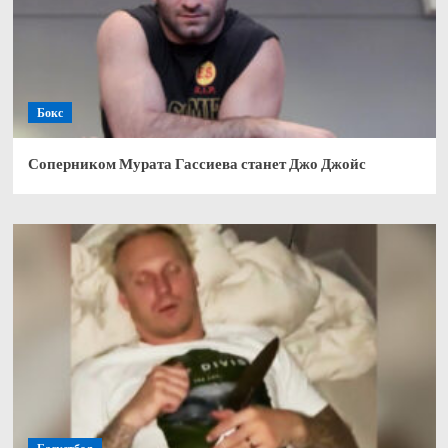
Бокс
Соперником Мурата Гассиева станет Джо Джойс