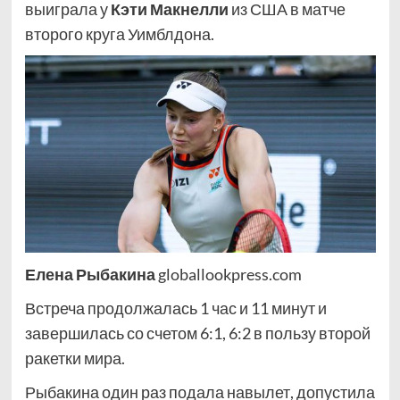
выиграла у
Кэти Макнелли
из США в матче
второго круга Уимблдона.
Елена Рыбакина
globallookpress.com
Встреча продолжалась 1 час и 11 минут и
завершилась со счетом 6:1, 6:2 в пользу второй
ракетки мира.
Рыбакина один раз подала навылет, допустила