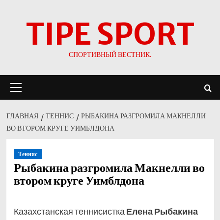
Перейти
TIPE SPORT
к
содержимому
СПОРТИВНЫЙ ВЕСТНИК.
Основное
меню
ГЛАВНАЯ
ТЕННИС
РЫБАКИНА РАЗГРОМИЛА МАКНЕЛЛИ
ВО ВТОРОМ КРУГЕ УИМБЛДОНА
Теннис
Рыбакина разгромила Макнелли во
втором круге Уимблдона
Казахстанская теннисистка
Елена Рыбакина