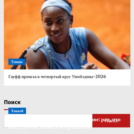
Теннис
Гауфф прошла в четвертый круг Уимблдона-2026
Поиск
Хоккей
Бобровский — о голкипере Ахтямове: рад, что
Поиск
могу способствовать его развитию