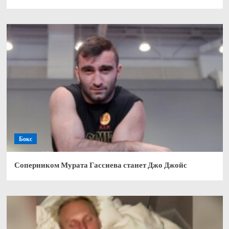
Бокс
Соперником Мурата Гассиева станет Джо Джойс