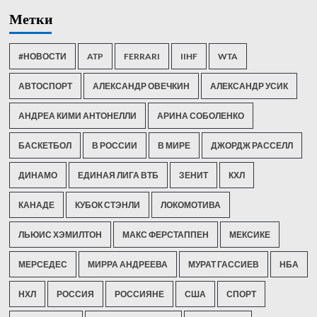
Метки
#НОВОСТИ
ATP
FERRARI
IIHF
WTA
АВТОСПОРТ
АЛЕКСАНДР ОВЕЧКИН
АЛЕКСАНДР УСИК
АНДРЕА КИМИ АНТОНЕЛЛИ
АРИНА СОБОЛЕНКО
БАСКЕТБОЛ
В РОССИИ
В МИРЕ
ДЖОРДЖ РАССЕЛЛ
ДИНАМО
ЕДИНАЯ ЛИГА ВТБ
ЗЕНИТ
КХЛ
КАНАДЕ
КУБОК СТЭНЛИ
ЛОКОМОТИВА
ЛЬЮИС ХЭМИЛТОН
МАКС ФЕРСТАППЕН
МЕКСИКЕ
МЕРСЕДЕС
МИРРА АНДРЕЕВА
МУРАТ ГАССИЕВ
НБА
НХЛ
РОССИЯ
РОССИЯНЕ
США
СПОРТ