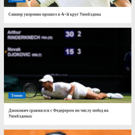
Синнер уверенно прошел в 4-й круг Уимблдона
Теннис
Джокович сравнялся с Федерером по числу побед на
Уимблдонах