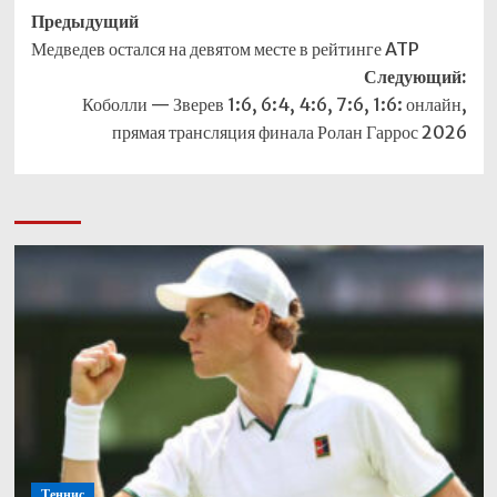
Навигация
Предыдущий
Медведев остался на девятом месте в рейтинге ATP
записи
Следующий:
Коболли — Зверев 1:6, 6:4, 4:6, 7:6, 1:6: онлайн,
прямая трансляция финала Ролан Гаррос 2026
Теннис