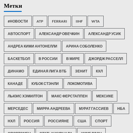
Метки
#НОВОСТИ
ATP
FERRARI
IIHF
WTA
АВТОСПОРТ
АЛЕКСАНДР ОВЕЧКИН
АЛЕКСАНДР УСИК
АНДРЕА КИМИ АНТОНЕЛЛИ
АРИНА СОБОЛЕНКО
БАСКЕТБОЛ
В РОССИИ
В МИРЕ
ДЖОРДЖ РАССЕЛЛ
ДИНАМО
ЕДИНАЯ ЛИГА ВТБ
ЗЕНИТ
КХЛ
КАНАДЕ
КУБОК СТЭНЛИ
ЛОКОМОТИВА
ЛЬЮИС ХЭМИЛТОН
МАКС ФЕРСТАППЕН
МЕКСИКЕ
МЕРСЕДЕС
МИРРА АНДРЕЕВА
МУРАТ ГАССИЕВ
НБА
НХЛ
РОССИЯ
РОССИЯНЕ
США
СПОРТ