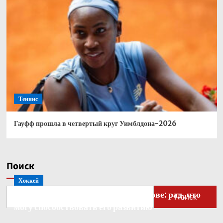
Теннис
Гауфф прошла в четвертый круг Уимблдона-2026
Поиск
Хоккей
Бобровский — о голкипере Ахтямове: рад, что
Поиск
могу способствовать его развитию