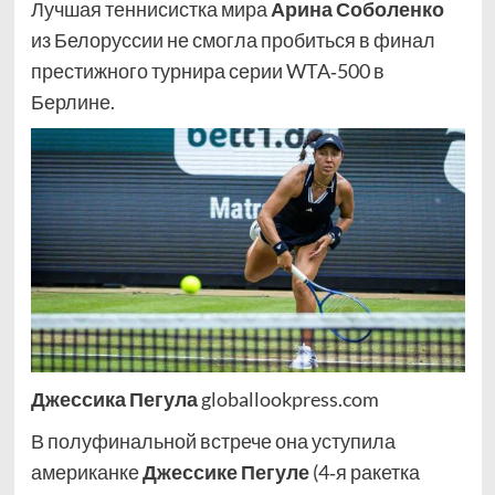
Лучшая теннисистка мира
Арина Соболенко
из Белоруссии не смогла пробиться в финал
престижного турнира серии WTA‑500 в
Берлине.
Джессика Пегула
globallookpress.com
В полуфинальной встрече она уступила
американке
Джессике Пегуле
(4‑я ракетка