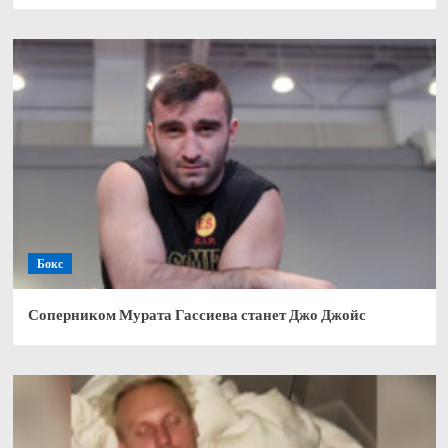
Бокс
Соперником Мурата Гассиева станет Джо Джойс