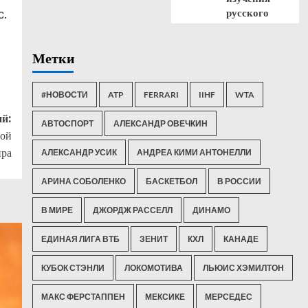
с.
русского
Метки
#НОВОСТИ
ATP
FERRARI
IIHF
WTA
й:
АВТОСПОРТ
АЛЕКСАНДР ОВЕЧКИН
рой
ира
АЛЕКСАНДР УСИК
АНДРЕА КИМИ АНТОНЕЛЛИ
АРИНА СОБОЛЕНКО
БАСКЕТБОЛ
В РОССИИ
В МИРЕ
ДЖОРДЖ РАССЕЛЛ
ДИНАМО
ЕДИНАЯ ЛИГА ВТБ
ЗЕНИТ
КХЛ
КАНАДЕ
КУБОК СТЭНЛИ
ЛОКОМОТИВА
ЛЬЮИС ХЭМИЛТОН
МАКС ФЕРСТАППЕН
МЕКСИКЕ
МЕРСЕДЕС