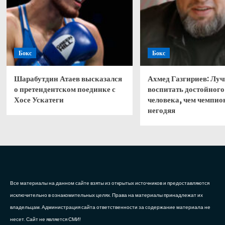
Бокс
Бокс
Шарабутдин Атаев высказался
Ахмед Газгириев: Лу
о претендентском поединке с
воспитать достойного
Хосе Ускатеги
человека, чем чемпио
негодяя
Все материалы на данном сайте взяты из открытых источников и предоставляются
исключительно в ознакомительных целях. Права на материалы принадлежат их
владельцам. Администрация сайта ответственности за содержание материала не
несет. Сайт не является СМИ!