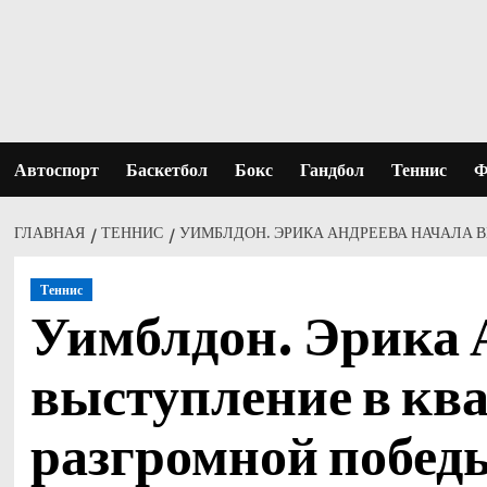
Перейти
к
содержимому
Автоспорт
Баскетбол
Бокс
Гандбол
Теннис
Ф
ГЛАВНАЯ
ТЕННИС
УИМБЛДОН. ЭРИКА АНДРЕЕВА НАЧАЛА 
Теннис
Уимблдон. Эрика 
выступление в кв
разгромной побед