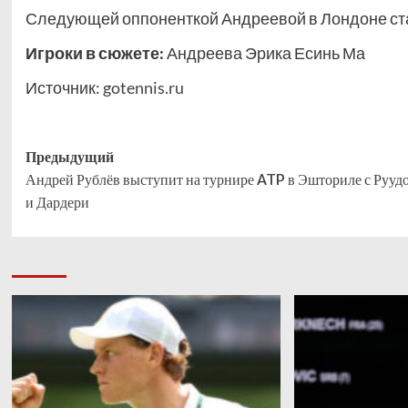
Следующей оппоненткой Андреевой в Лондоне ста
Игроки в сюжете:
Андреева Эрика Есинь Ма
Источник:
gotennis.ru
Навигация
Предыдущий
Андрей Рублёв выступит на турнире ATP в Эшториле с Рууд
записи
и Дардери