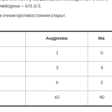
мблдона — 6/0, 6/3.
 в очном противостоянии открыт.
Андреева
Ма
1
0
3
4
6
2
65
40