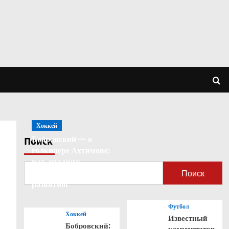
Хоккей
Бобровский — о
Поиск
голкипере Ахтямове:
рад, что могу
способствовать его
Поиск
развитию
Футбол
Хоккей
Известный
Бобровский:
комментатор