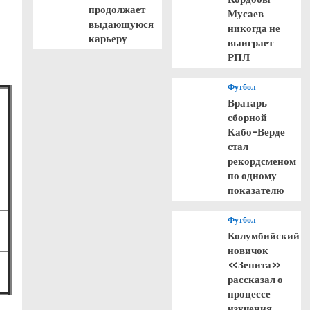
продолжает
Мусаев
выдающуюся
никогда не
карьеру
выиграет
РПЛ
Футбол
Вратарь
сборной
Кабо-Верде
стал
рекордсменом
по одному
показателю
Футбол
Колумбийский
новичок
«Зенита»
рассказал о
процессе
изучения