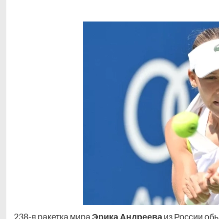
238-я ракетка мира
Эрика Андреева
из России об