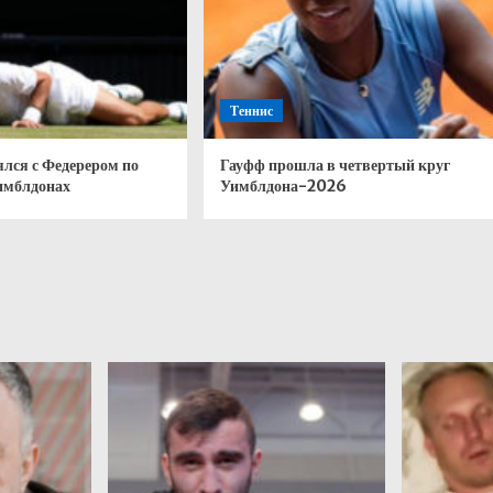
Теннис
лся с Федерером по
Гауфф прошла в четвертый круг
Уимблдонах
Уимблдона-2026