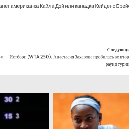
нет американка Кайла Дэй или канадка Кейденс Брей
Следующи
ом
Истборн (WTA 250). Анастасия Захарова пробилась во вто
раунд турн