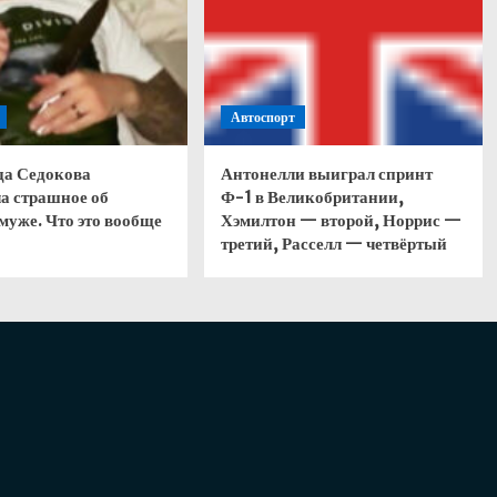
Автоспорт
да Седокова
Антонелли выиграл спринт
а страшное об
Ф-1 в Великобритании,
муже. Что это вообще
Хэмилтон — второй, Норрис —
третий, Расселл — четвёртый