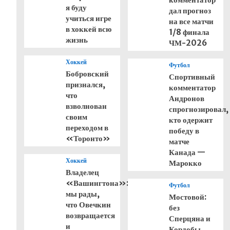
я буду
дал прогноз
учиться игре
на все матчи
в хоккей всю
1/8 финала
жизнь
ЧМ-2026
Хоккей
Футбол
Бобровский
Спортивный
признался,
комментатор
что
Андронов
взволнован
спрогнозировал,
своим
кто одержит
переходом в
победу в
«Торонто»
матче
Канада —
Хоккей
Марокко
Владелец
«Вашингтона»:
Футбол
мы рады,
Мостовой:
что Овечкин
без
возвращается
Сперцяна и
и
Кордобы