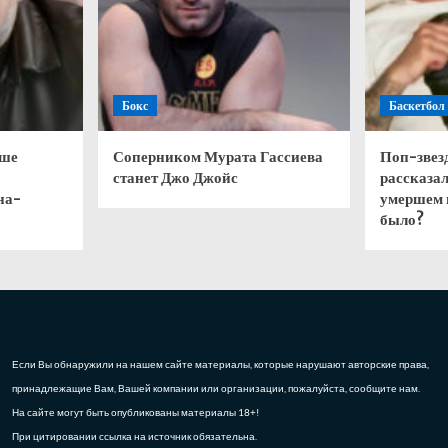
Бокс
Баскетбол
чше
Соперником Мурата Гассиева
Поп-звез
станет Джо Джойс
рассказал
на-
умершем 
было?
Если Вы обнаружили на нашем сайте материалы, которые нарушают авторские права,
принадлежащие Вам, Вашей компании или организации, пожалуйста, сообщите нам.
На сайте могут быть опубликованы материалы 18+!
При цитировании ссылка на источник обязательна.