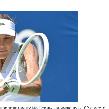
ыграла китаянку
Ма Есинь
, занимающую 189-е место