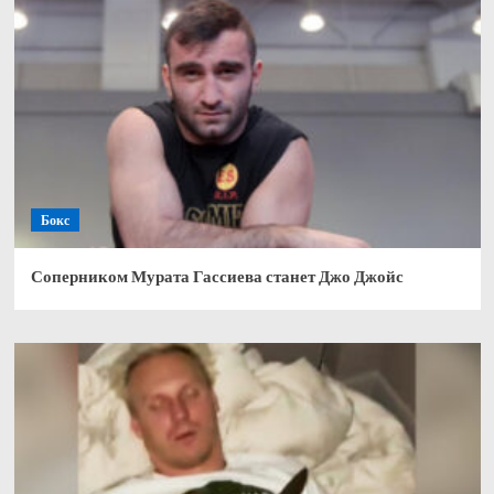
Бокс
Соперником Мурата Гассиева станет Джо Джойс