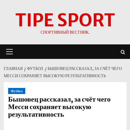
Перейти
TIPE SPORT
к
содержимому
СПОРТИВНЫЙ ВЕСТНИК.
Основное
меню
ГЛАВНАЯ
ФУТБОЛ
БЫШОВЕЦ РАССКАЗАЛ, ЗА СЧЁТ ЧЕГО
МЕССИ СОХРАНЯЕТ ВЫСОКУЮ РЕЗУЛЬТАТИВНОСТЬ
Футбол
Бышовец рассказал, за счёт чего
Месси сохраняет высокую
результативность