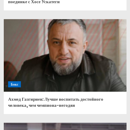
поединке с Хосе Ускатеги
Бокс
Ахмед Газгириев: Лучше воспитать достойного
человека, чем чемпиона-негодяя