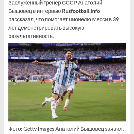
Заслуженный тренер СССР Анатолий
Бышовец в интервью
Rusfootball.info
рассказал, что помогает Лионелю Месси в 39
лет демонстрировать высокую
результативность.
Фото: Getty Images Анатолий Бышовец заявил,