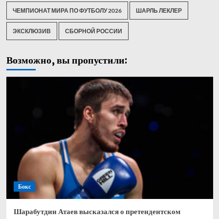
ЧЕМПИОНАТ МИРА ПО ФУТБОЛУ 2026
ШАРЛЬ ЛЕКЛЕР
ЭКСКЛЮЗИВ
СБОРНОЙ РОССИИ
Возможно, вы пропустили:
Бокс
Шарабутдин Атаев высказался о претендентском