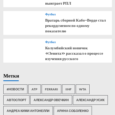
выиграет РПЛ
Футбол
Вратарь сборной Кабо-Верде стал
рекордсменом по одному
показателю
Футбол
Колумбийский новичок
«Зенита» рассказал о процессе
изучения русского
Метки
#НОВОСТИ
ATP
FERRARI
IIHF
WTA
АВТОСПОРТ
АЛЕКСАНДР ОВЕЧКИН
АЛЕКСАНДР УСИК
АНДРЕА КИМИ АНТОНЕЛЛИ
АРИНА СОБОЛЕНКО