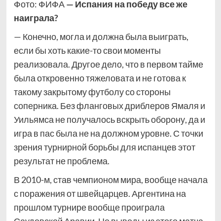
Фото: ФИФА
— Испания на победу все же
наиграла?
— Конечно, могла и должна была выиграть,
если бы хоть какие-то свои моменты
реализовала. Другое дело, что в первом тайме
была откровенно тяжеловата и не готова к
такому закрытому футболу со стороны
соперника. Без фланговых дриблеров Ямаля и
Уильямса не получалось вскрыть оборону, да и
игра в пас была не на должном уровне. С точки
зрения турнирной борьбы для испанцев этот
результат не проблема.
В 2010-м, став чемпионом мира, вообще начала
с поражения от швейцарцев. Аргентина на
прошлом турнире вообще проиграла
Саудовской Аравии. Но выводы из этого матча