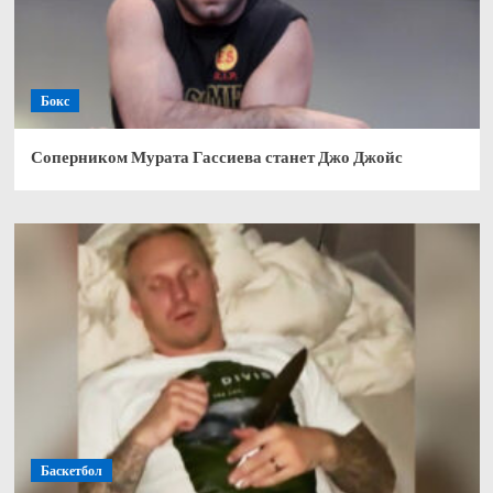
Бокс
Соперником Мурата Гассиева станет Джо Джойс
Баскетбол