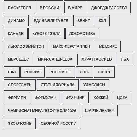
БАСКЕТБОЛ
В РОССИИ
В МИРЕ
ДЖОРДЖ РАССЕЛЛ
ДИНАМО
ЕДИНАЯ ЛИГА ВТБ
ЗЕНИТ
КХЛ
КАНАДЕ
КУБОК СТЭНЛИ
ЛОКОМОТИВА
ЛЬЮИС ХЭМИЛТОН
МАКС ФЕРСТАППЕН
МЕКСИКЕ
МЕРСЕДЕС
МИРРА АНДРЕЕВА
МУРАТ ГАССИЕВ
НБА
НХЛ
РОССИЯ
РОССИЯНЕ
США
СПОРТ
СПОРТСМЕН
СТАТЬИ ЖУРНАЛА
УИМБЛДОН
ФЕРРАРИ
ФОРМУЛА-1
ФРАНЦИИ
ХОККЕЙ
ЦСКА
ЧЕМПИОНАТ МИРА ПО ФУТБОЛУ 2026
ШАРЛЬ ЛЕКЛЕР
ЭКСКЛЮЗИВ
СБОРНОЙ РОССИИ