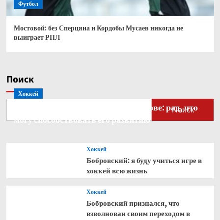
Футбол
Мостовой: без Сперцяна и Кордобы Мусаев никогда не
выиграет РПЛ
Поиск
Хоккей
Бобровский — о голкипере Ахтямове: рад, что
Поиск
могу способствовать его развитию
Хоккей
Бобровский: я буду учиться игре в
хоккей всю жизнь
Хоккей
Бобровский признался, что
взволнован своим переходом в