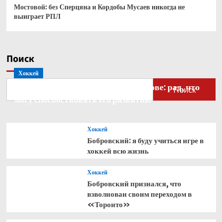
Мостовой: без Сперцяна и Кордобы Мусаев никогда не
выиграет РПЛ
Поиск
Хоккей
Бобровский — о голкипере Ахтямове: рад, что
Поиск
могу способствовать его развитию
Хоккей
Бобровский: я буду учиться игре в
хоккей всю жизнь
Хоккей
Бобровский признался, что
взволнован своим переходом в
«Торонто»