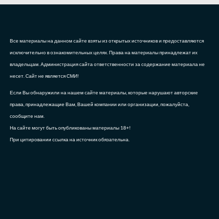
Все материалы на данном сайте взяты из открытых источников и предоставляются
исключительно в ознакомительных целях. Права на материалы принадлежат их
владельцам. Администрация сайта ответственности за содержание материала не
несет. Сайт не является СМИ!
Если Вы обнаружили на нашем сайте материалы, которые нарушают авторские
права, принадлежащие Вам, Вашей компании или организации, пожалуйста,
сообщите нам.
На сайте могут быть опубликованы материалы 18+!
При цитировании ссылка на источник обязательна.