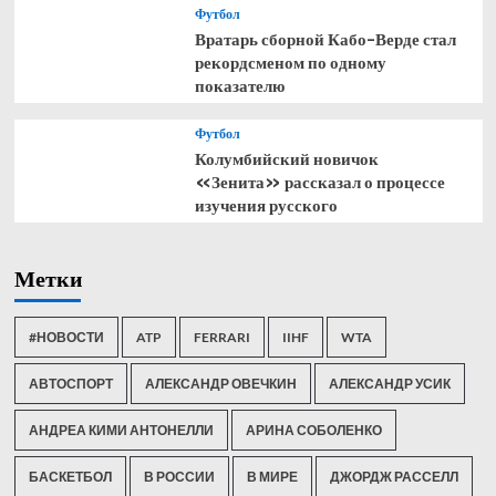
Футбол
Вратарь сборной Кабо-Верде стал
рекордсменом по одному
показателю
Футбол
Колумбийский новичок
«Зенита» рассказал о процессе
изучения русского
Метки
#НОВОСТИ
ATP
FERRARI
IIHF
WTA
АВТОСПОРТ
АЛЕКСАНДР ОВЕЧКИН
АЛЕКСАНДР УСИК
АНДРЕА КИМИ АНТОНЕЛЛИ
АРИНА СОБОЛЕНКО
БАСКЕТБОЛ
В РОССИИ
В МИРЕ
ДЖОРДЖ РАССЕЛЛ