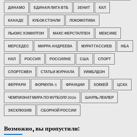
ДИНАМО
ЕДИНАЯ ЛИГА ВТБ
ЗЕНИТ
КХЛ
КАНАДЕ
КУБОК СТЭНЛИ
ЛОКОМОТИВА
ЛЬЮИС ХЭМИЛТОН
МАКС ФЕРСТАППЕН
МЕКСИКЕ
МЕРСЕДЕС
МИРРА АНДРЕЕВА
МУРАТ ГАССИЕВ
НБА
НХЛ
РОССИЯ
РОССИЯНЕ
США
СПОРТ
СПОРТСМЕН
СТАТЬИ ЖУРНАЛА
УИМБЛДОН
ФЕРРАРИ
ФОРМУЛА-1
ФРАНЦИИ
ХОККЕЙ
ЦСКА
ЧЕМПИОНАТ МИРА ПО ФУТБОЛУ 2026
ШАРЛЬ ЛЕКЛЕР
ЭКСКЛЮЗИВ
СБОРНОЙ РОССИИ
Возможно, вы пропустили: