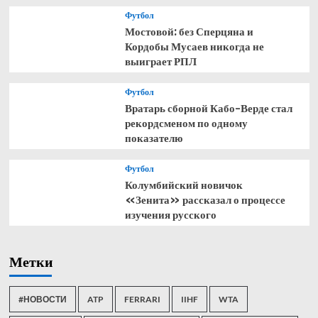
Футбол
Мостовой: без Сперцяна и
Кордобы Мусаев никогда не
выиграет РПЛ
Футбол
Вратарь сборной Кабо-Верде стал
рекордсменом по одному
показателю
Футбол
Колумбийский новичок
«Зенита» рассказал о процессе
изучения русского
Метки
#НОВОСТИ
ATP
FERRARI
IIHF
WTA