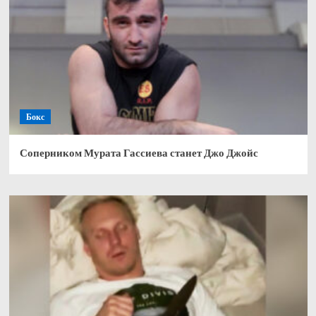
Бокс
Соперником Мурата Гассиева станет Джо Джойс