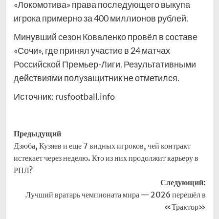
«Локомотива» права последующего выкупа
игрока примерно за 400 миллионов рублей.
Минувший сезон Коваленко провёл в составе
«Сочи», где принял участие в 24 матчах
Российской Премьер-Лиги. Результативными
действиями полузащитник не отметился.
Источник:
rusfootball.info
Навигация
Предыдущий
Дзюба, Кузяев и еще 7 видных игроков, чей контракт
записи
истекает через неделю. Кто из них продолжит карьеру в
РПЛ?
Следующий:
Лучший вратарь чемпионата мира — 2026 перешёл в
«Трактор»