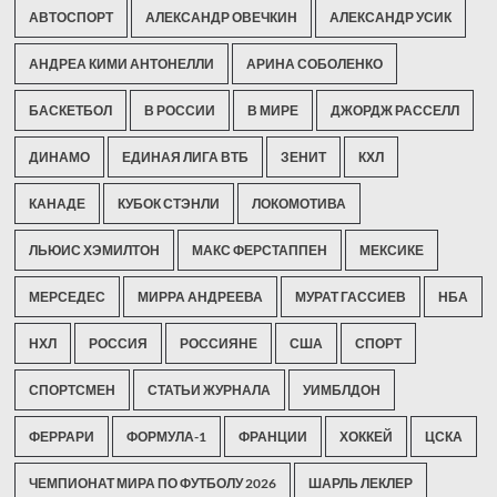
АВТОСПОРТ
АЛЕКСАНДР ОВЕЧКИН
АЛЕКСАНДР УСИК
АНДРЕА КИМИ АНТОНЕЛЛИ
АРИНА СОБОЛЕНКО
БАСКЕТБОЛ
В РОССИИ
В МИРЕ
ДЖОРДЖ РАССЕЛЛ
ДИНАМО
ЕДИНАЯ ЛИГА ВТБ
ЗЕНИТ
КХЛ
КАНАДЕ
КУБОК СТЭНЛИ
ЛОКОМОТИВА
ЛЬЮИС ХЭМИЛТОН
МАКС ФЕРСТАППЕН
МЕКСИКЕ
МЕРСЕДЕС
МИРРА АНДРЕЕВА
МУРАТ ГАССИЕВ
НБА
НХЛ
РОССИЯ
РОССИЯНЕ
США
СПОРТ
СПОРТСМЕН
СТАТЬИ ЖУРНАЛА
УИМБЛДОН
ФЕРРАРИ
ФОРМУЛА-1
ФРАНЦИИ
ХОККЕЙ
ЦСКА
ЧЕМПИОНАТ МИРА ПО ФУТБОЛУ 2026
ШАРЛЬ ЛЕКЛЕР