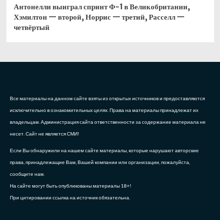
Антонелли выиграл спринт Ф-1 в Великобритании,
Хэмилтон — второй, Норрис — третий, Расселл —
четвёртый
Все материалы на данном сайте взяты из открытых источников и предоставляются
исключительно в ознакомительных целях. Права на материалы принадлежат их
владельцам. Администрация сайта ответственности за содержание материала не
несет. Сайт не является СМИ!
Если Вы обнаружили на нашем сайте материалы, которые нарушают авторские
права, принадлежащие Вам, Вашей компании или организации, пожалуйста,
сообщите нам.
На сайте могут быть опубликованы материалы 18+!
При цитировании ссылка на источник обязательна.