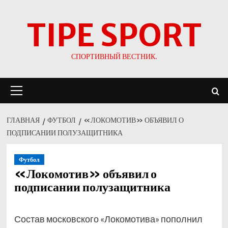
Перейти
TIPE SPORT
к
содержимому
СПОРТИВНЫЙ ВЕСТНИК.
Основное
меню
ГЛАВНАЯ
ФУТБОЛ
«ЛОКОМОТИВ» ОБЪЯВИЛ О
ПОДПИСАНИИ ПОЛУЗАЩИТНИКА
Футбол
«Локомотив» объявил о
подписании полузащитника
Состав московского «Локомотива» пополнил