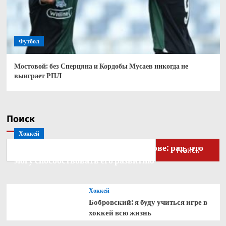
Футбол
Мостовой: без Сперцяна и Кордобы Мусаев никогда не
выиграет РПЛ
Поиск
Хоккей
Бобровский — о голкипере Ахтямове: рад, что
Поиск
могу способствовать его развитию
Хоккей
Бобровский: я буду учиться игре в
хоккей всю жизнь