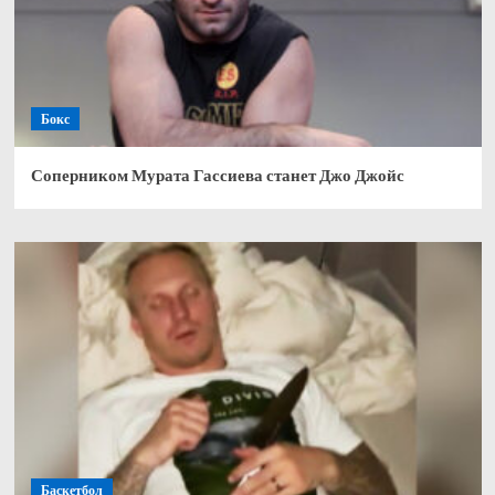
Бокс
Соперником Мурата Гассиева станет Джо Джойс
Баскетбол