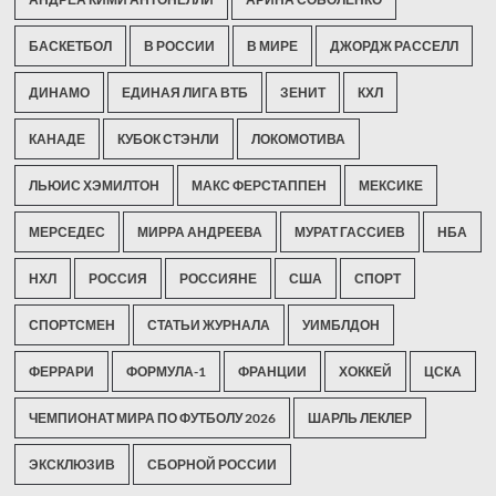
БАСКЕТБОЛ
В РОССИИ
В МИРЕ
ДЖОРДЖ РАССЕЛЛ
ДИНАМО
ЕДИНАЯ ЛИГА ВТБ
ЗЕНИТ
КХЛ
КАНАДЕ
КУБОК СТЭНЛИ
ЛОКОМОТИВА
ЛЬЮИС ХЭМИЛТОН
МАКС ФЕРСТАППЕН
МЕКСИКЕ
МЕРСЕДЕС
МИРРА АНДРЕЕВА
МУРАТ ГАССИЕВ
НБА
НХЛ
РОССИЯ
РОССИЯНЕ
США
СПОРТ
СПОРТСМЕН
СТАТЬИ ЖУРНАЛА
УИМБЛДОН
ФЕРРАРИ
ФОРМУЛА-1
ФРАНЦИИ
ХОККЕЙ
ЦСКА
ЧЕМПИОНАТ МИРА ПО ФУТБОЛУ 2026
ШАРЛЬ ЛЕКЛЕР
ЭКСКЛЮЗИВ
СБОРНОЙ РОССИИ