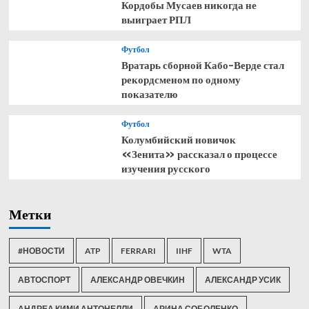
Кордобы Мусаев никогда не
выиграет РПЛ
Футбол
Вратарь сборной Кабо-Верде стал
рекордсменом по одному
показателю
Футбол
Колумбийский новичок
«Зенита» рассказал о процессе
изучения русского
Метки
#НОВОСТИ
ATP
FERRARI
IIHF
WTA
АВТОСПОРТ
АЛЕКСАНДР ОВЕЧКИН
АЛЕКСАНДР УСИК
АНДРЕА КИМИ АНТОНЕЛЛИ
АРИНА СОБОЛЕНКО