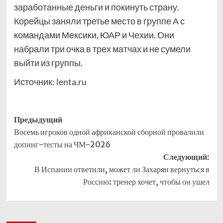
заработанные деньги и покинуть страну.
Корейцы заняли третье место в группе А с
командами Мексики, ЮАР и Чехии. Они
набрали три очка в трех матчах и не сумели
выйти из группы.
Источник:
lenta.ru
Навигация
Предыдущий
Восемь игроков одной африканской сборной провалили
записи
допинг-тесты на ЧМ-2026
Следующий:
В Испании ответили, может ли Захарян вернуться в
Россию: тренер хочет, чтобы он ушел