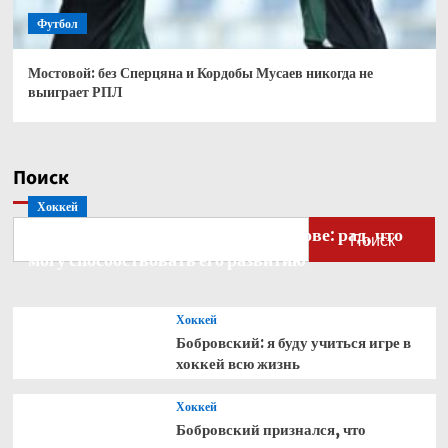
Футбол
Мостовой: без Сперцяна и Кордобы Мусаев никогда не
выиграет РПЛ
Поиск
Хоккей
Бобровский — о голкипере Ахтямове: рад, что
Поиск
могу способствовать его развитию
Хоккей
Бобровский: я буду учиться игре в
хоккей всю жизнь
Хоккей
Бобровский признался, что