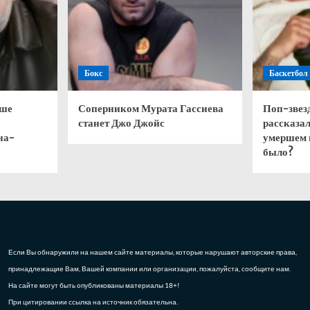
Бокс
Баскетбол
чше
Соперником Мурата Гассиева
Поп-звез
станет Джо Джойс
рассказал
на-
умершем 
было?
Если Вы обнаружили на нашем сайте материалы, которые нарушают авторские права,
принадлежащие Вам, Вашей компании или организации, пожалуйста, сообщите нам.
На сайте могут быть опубликованы материалы 18+!
При цитировании ссылка на источник обязательна.