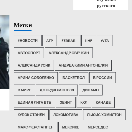
русского
Метки
#НОВОСТИ
ATP
FERRARI
IIHF
WTA
АВТОСПОРТ
АЛЕКСАНДР ОВЕЧКИН
АЛЕКСАНДР УСИК
АНДРЕА КИМИ АНТОНЕЛЛИ
АРИНА СОБОЛЕНКО
БАСКЕТБОЛ
В РОССИИ
В МИРЕ
ДЖОРДЖ РАССЕЛЛ
ДИНАМО
ЕДИНАЯ ЛИГА ВТБ
ЗЕНИТ
КХЛ
КАНАДЕ
КУБОК СТЭНЛИ
ЛОКОМОТИВА
ЛЬЮИС ХЭМИЛТОН
МАКС ФЕРСТАППЕН
МЕКСИКЕ
МЕРСЕДЕС