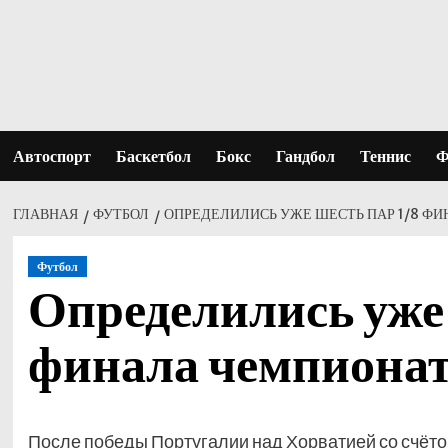
Перейти
к
содержимому
Автоспорт
Баскетбол
Бокс
Гандбол
Теннис
Ф
ГЛАВНАЯ
ФУТБОЛ
ОПРЕДЕЛИЛИСЬ УЖЕ ШЕСТЬ ПАР 1/8 Ф
Футбол
Определились уже
финала чемпиона
После победы Португалии над Хорватией со счётом