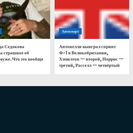
Автоспорт
да Седокова
Антонелли выиграл спринт
а страшное об
Ф-1 в Великобритании,
муже. Что это вообще
Хэмилтон — второй, Норрис —
третий, Расселл — четвёртый