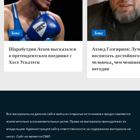
Бокс
Бокс
Шарабутдин Атаев высказался
Ахмед Газгириев: Лу
о претендентском поединке с
воспитать достойного
Хосе Ускатеги
человека, чем чемпио
негодяя
Все материалы на данном сайте взяты из открытых источников и предоставляются
исключительно в ознакомительных целях. Права на материалы принадлежат их
владельцам. Администрация сайта ответственности за содержание материала не
несет. Сайт не является СМИ!