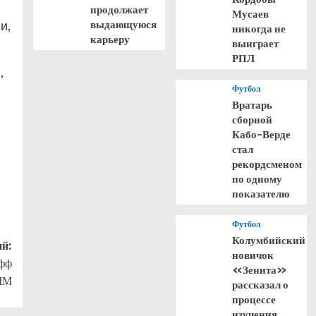
продолжает
Мусаев
и,
выдающуюся
никогда не
карьеру
выиграет
РПЛ
,
Футбол
Вратарь
сборной
Кабо-Верде
стал
рекордсменом
по одному
показателю
Футбол
Колумбийский
й:
новичок
офф
«Зенита»
ЧМ
рассказал о
процессе
изучения