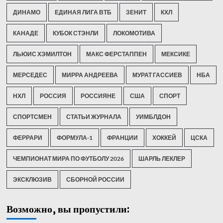
ДИНАМО
ЕДИНАЯ ЛИГА ВТБ
ЗЕНИТ
КХЛ
КАНАДЕ
КУБОК СТЭНЛИ
ЛОКОМОТИВА
ЛЬЮИС ХЭМИЛТОН
МАКС ФЕРСТАППЕН
МЕКСИКЕ
МЕРСЕДЕС
МИРРА АНДРЕЕВА
МУРАТ ГАССИЕВ
НБА
НХЛ
РОССИЯ
РОССИЯНЕ
США
СПОРТ
СПОРТСМЕН
СТАТЬИ ЖУРНАЛА
УИМБЛДОН
ФЕРРАРИ
ФОРМУЛА-1
ФРАНЦИИ
ХОККЕЙ
ЦСКА
ЧЕМПИОНАТ МИРА ПО ФУТБОЛУ 2026
ШАРЛЬ ЛЕКЛЕР
ЭКСКЛЮЗИВ
СБОРНОЙ РОССИИ
Возможно, вы пропустили: