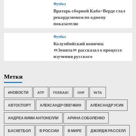
Футбол
Вратарь сборной Кабо-Верде стал
рекордсменом по одному
показателю
Футбол
Колумбийский новичок
«Зенита» рассказал о процессе
изучения русского
Метки
#НОВОСТИ
ATP
FERRARI
IIHF
WTA
АВТОСПОРТ
АЛЕКСАНДР ОВЕЧКИН
АЛЕКСАНДР УСИК
АНДРЕА КИМИ АНТОНЕЛЛИ
АРИНА СОБОЛЕНКО
БАСКЕТБОЛ
В РОССИИ
В МИРЕ
ДЖОРДЖ РАССЕЛЛ