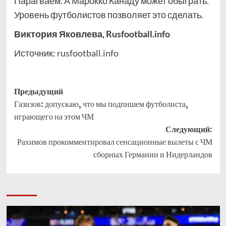
Парагваем. А Марокко Канаду может обыграть.
Уровень футболистов позволяет это сделать.
Виктория Яковлева, Rusfootball.info
Источник:
rusfootball.info
Навигация
Предыдущий
Газизов: допускаю, что мы подпишем футболиста,
записи
играющего на этом ЧМ
Следующий:
Рахимов прокомментировал сенсационные вылеты с ЧМ
сборных Германии и Нидерландов