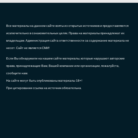
Все материалы на данном сайте взяты из открытых источников и предоставляются
исключительно в ознакомительных целях. Права на материалы принадлежат их
владельцам. Администрация сайта ответственности за содержание материала не
несет. Сайт не является СМИ!
Если Вы обнаружили на нашем сайте материалы, которые нарушают авторские
права, принадлежащие Вам, Вашей компании или организации, пожалуйста,
сообщите нам.
На сайте могут быть опубликованы материалы 18+!
При цитировании ссылка на источник обязательна.