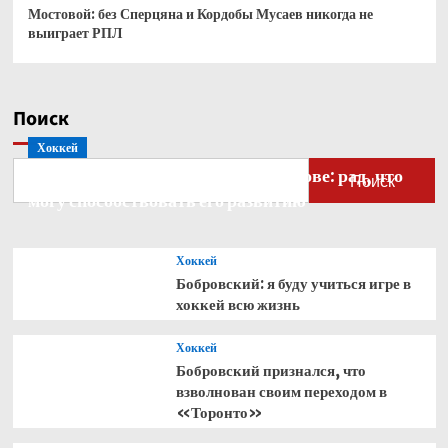
Мостовой: без Сперцяна и Кордобы Мусаев никогда не
выиграет РПЛ
Поиск
Хоккей
Бобровский — о голкипере Ахтямове: рад, что
Поиск
могу способствовать его развитию
Хоккей
Бобровский: я буду учиться игре в
хоккей всю жизнь
Хоккей
Бобровский признался, что
взволнован своим переходом в
«Торонто»