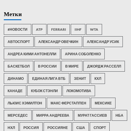
Метки
#НОВОСТИ
ATP
FERRARI
IIHF
WTA
АВТОСПОРТ
АЛЕКСАНДР ОВЕЧКИН
АЛЕКСАНДР УСИК
АНДРЕА КИМИ АНТОНЕЛЛИ
АРИНА СОБОЛЕНКО
БАСКЕТБОЛ
В РОССИИ
В МИРЕ
ДЖОРДЖ РАССЕЛЛ
ДИНАМО
ЕДИНАЯ ЛИГА ВТБ
ЗЕНИТ
КХЛ
КАНАДЕ
КУБОК СТЭНЛИ
ЛОКОМОТИВА
ЛЬЮИС ХЭМИЛТОН
МАКС ФЕРСТАППЕН
МЕКСИКЕ
МЕРСЕДЕС
МИРРА АНДРЕЕВА
МУРАТ ГАССИЕВ
НБА
НХЛ
РОССИЯ
РОССИЯНЕ
США
СПОРТ