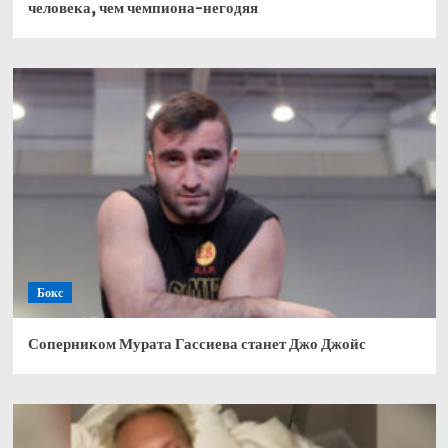
человека, чем чемпиона-негодяя
Бокс
Соперником Мурата Гассиева станет Джо Джойс