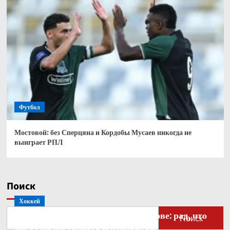
Футбол
Мостовой: без Сперцяна и Кордобы Мусаев никогда не
выиграет РПЛ
Поиск
Хоккей
Бобровский — о голкипере Ахтямове: рад, что
Поиск
могу способствовать его развитию