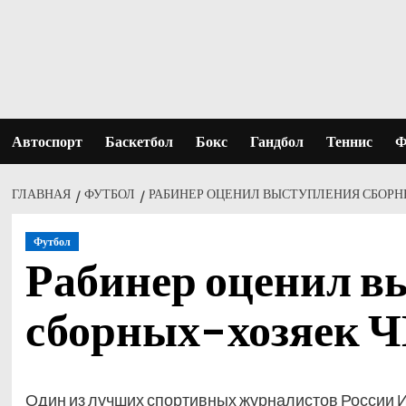
Перейти
к
содержимому
Автоспорт
Баскетбол
Бокс
Гандбол
Теннис
Ф
ГЛАВНАЯ
ФУТБОЛ
РАБИНЕР ОЦЕНИЛ ВЫСТУПЛЕНИЯ СБОРН
Футбол
Рабинер оценил в
сборных-хозяек
Один из лучших спортивных журналистов России Иг