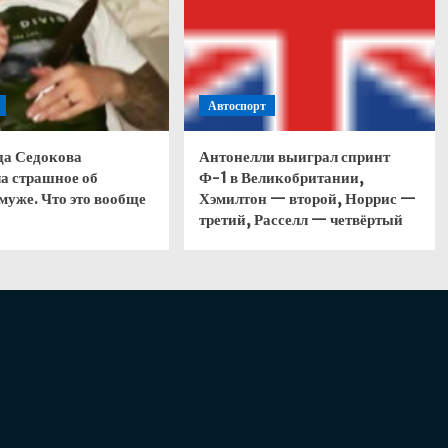
Автоспорт
да Седокова
Антонелли выиграл спринт
а страшное об
Ф-1 в Великобритании,
муже. Что это вообще
Хэмилтон — второй, Норрис —
третий, Расселл — четвёртый