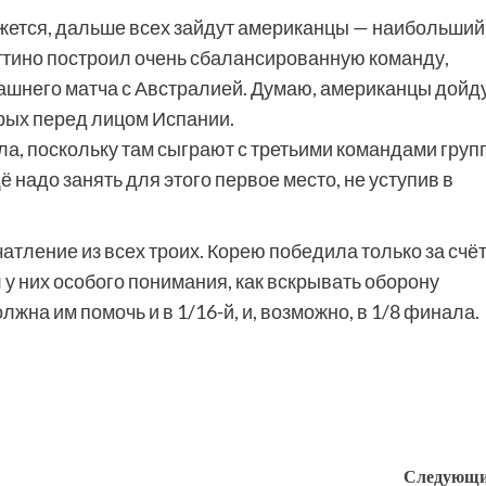
ажется, дальше всех зайдут американцы — наибольший
еттино построил очень сбалансированную команду,
рашнего матча с Австралией. Думаю, американцы дойд
брых перед лицом Испании.
а, поскольку там сыграют с третьими командами групп
 надо занять для этого первое место, не уступив в
атление из всех троих. Корею победила только за счё
л у них особого понимания, как вскрывать оборону
жна им помочь и в 1/16-й, и, возможно, в 1/8 финала.
Следующи