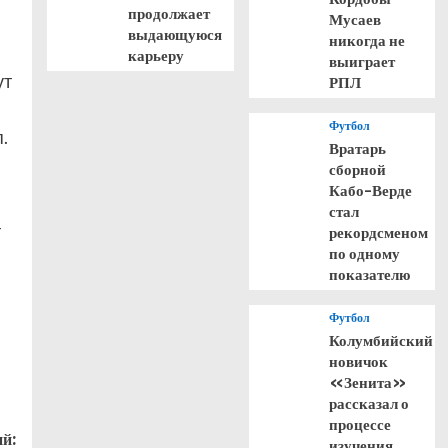
продолжает
Мусаев
выдающуюся
никогда не
карьеру
выиграет
ут
РПЛ
Футбол
.
Вратарь
сборной
Кабо-Верде
стал
т
рекордсменом
по одному
показателю
Футбол
Колумбийский
новичок
«Зенита»
рассказал о
процессе
й:
изучения