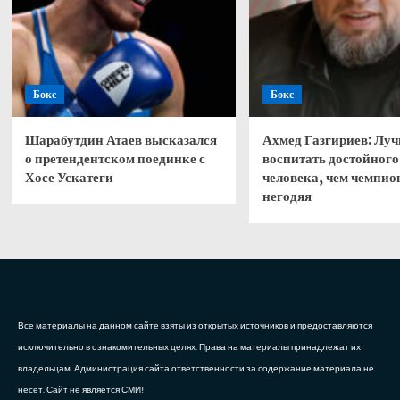
Бокс
Бокс
Шарабутдин Атаев высказался
Ахмед Газгириев: Лу
о претендентском поединке с
воспитать достойного
Хосе Ускатеги
человека, чем чемпио
негодяя
Все материалы на данном сайте взяты из открытых источников и предоставляются
исключительно в ознакомительных целях. Права на материалы принадлежат их
владельцам. Администрация сайта ответственности за содержание материала не
несет. Сайт не является СМИ!