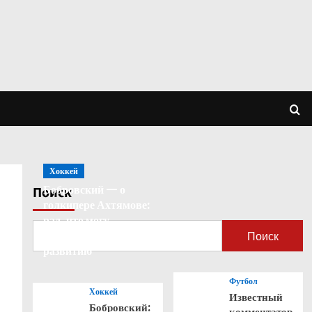
Хоккей
Бобровский — о
Поиск
голкипере Ахтямове:
рад, что могу
способствовать его
Поиск
развитию
Футбол
Хоккей
Известный
Бобровский:
комментатор