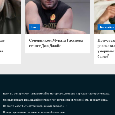
Бокс
Баскетбол
чше
Соперником Мурата Гассиева
Поп-звез
станет Джо Джойс
рассказал
на-
умершем 
было?
Если Вы обнаружили на нашем сайте материалы, которые нарушают авторские права,
принадлежащие Вам, Вашей компании или организации, пожалуйста, сообщите нам.
На сайте могут быть опубликованы материалы 18+!
При цитировании ссылка на источник обязательна.