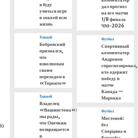
я буду
дал прогноз
учиться игре
на все матчи
в хоккей всю
1/8 финала
жизнь
ЧМ-2026
Хоккей
Футбол
Бобровский
Спортивный
признался,
комментатор
что
Андронов
взволнован
спрогнозировал,
своим
кто одержит
переходом в
победу в
«Торонто»
матче
Канада —
Хоккей
Марокко
Владелец
«Вашингтона»:
Футбол
мы рады,
Мостовой:
что Овечкин
без
Но
возвращается
Сперцяна и
и
Кордобы