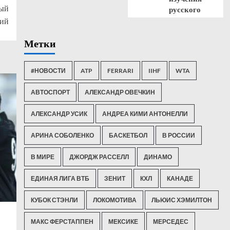
ный
русского
ий
Метки
#НОВОСТИ
ATP
FERRARI
IIHF
WTA
АВТОСПОРТ
АЛЕКСАНДР ОВЕЧКИН
АЛЕКСАНДР УСИК
АНДРЕА КИМИ АНТОНЕЛЛИ
АРИНА СОБОЛЕНКО
БАСКЕТБОЛ
В РОССИИ
В МИРЕ
ДЖОРДЖ РАССЕЛЛ
ДИНАМО
ЕДИНАЯ ЛИГА ВТБ
ЗЕНИТ
КХЛ
КАНАДЕ
КУБОК СТЭНЛИ
ЛОКОМОТИВА
ЛЬЮИС ХЭМИЛТОН
МАКС ФЕРСТАППЕН
МЕКСИКЕ
МЕРСЕДЕС