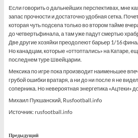
Если говорить о дальнейших перспективах, мне к
запас прочности и достаточно удобная сетка. Поч
которая чуть подсела только во втором тайме вче
до четвертьфинала, а там уже падут смертью хра
Две другие хозяйки преодолеют барьер 1/16 финал
Но канадцам, которые «оттоптались» на Катаре, ещё
последнем туре Швейцарии.
Мексика по игре пока производит наименьшее впеч
грубой ошибки вратаря, а ни до ни после я не виде
соперника. Но невероятная энергетика «Ацтеки» дол
Михаил Пукшанский, Rusfootball.info
Источник:
rusfootball.info
Навигация
Предыдущий