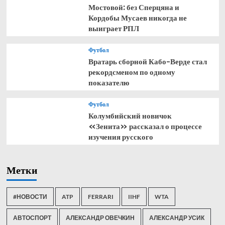
Мостовой: без Сперцяна и
Кордобы Мусаев никогда не
выиграет РПЛ
Футбол
Вратарь сборной Кабо-Верде стал
рекордсменом по одному
показателю
Футбол
Колумбийский новичок
«Зенита» рассказал о процессе
изучения русского
Метки
#НОВОСТИ
ATP
FERRARI
IIHF
WTA
АВТОСПОРТ
АЛЕКСАНДР ОВЕЧКИН
АЛЕКСАНДР УСИК