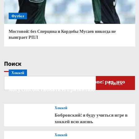
Футбол
Мостовой: без Сперцяна и Кордобы Мусаев никогда не
выиграет РПЛ
Поиск
Хоккей
Бобровский — о голкипере Ахтямове: рад, что
Поиск
могу способствовать его развитию
Хоккей
Бобровский: я буду учиться игре в
хоккей всю жизнь
Хоккей