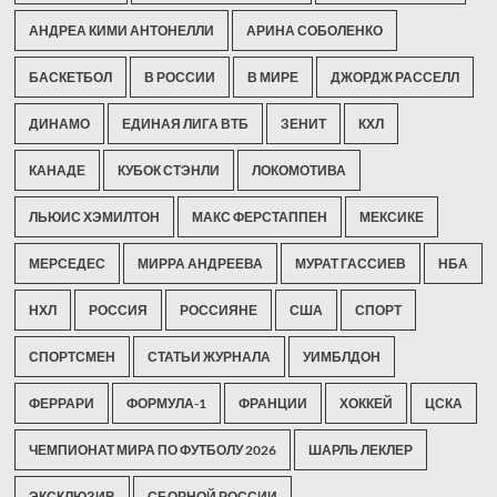
АНДРЕА КИМИ АНТОНЕЛЛИ
АРИНА СОБОЛЕНКО
БАСКЕТБОЛ
В РОССИИ
В МИРЕ
ДЖОРДЖ РАССЕЛЛ
ДИНАМО
ЕДИНАЯ ЛИГА ВТБ
ЗЕНИТ
КХЛ
КАНАДЕ
КУБОК СТЭНЛИ
ЛОКОМОТИВА
ЛЬЮИС ХЭМИЛТОН
МАКС ФЕРСТАППЕН
МЕКСИКЕ
МЕРСЕДЕС
МИРРА АНДРЕЕВА
МУРАТ ГАССИЕВ
НБА
НХЛ
РОССИЯ
РОССИЯНЕ
США
СПОРТ
СПОРТСМЕН
СТАТЬИ ЖУРНАЛА
УИМБЛДОН
ФЕРРАРИ
ФОРМУЛА-1
ФРАНЦИИ
ХОККЕЙ
ЦСКА
ЧЕМПИОНАТ МИРА ПО ФУТБОЛУ 2026
ШАРЛЬ ЛЕКЛЕР
ЭКСКЛЮЗИВ
СБОРНОЙ РОССИИ