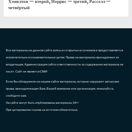
Хэмилтон — второй, Норрис — третий, Расселл —
четвёртый
Все материалы на данном сайте взяты из открытых источников и предоставляются
исключительно в ознакомительных целях. Права на материалы принадлежат их
владельцам. Администрация сайта ответственности за содержание материала не
несет. Сайт не является СМИ!
Если Вы обнаружили на нашем сайте материалы, которые нарушают авторские
права, принадлежащие Вам, Вашей компании или организации, пожалуйста,
сообщите нам.
На сайте могут быть опубликованы материалы 18+!
При цитировании ссылка на источник обязательна.