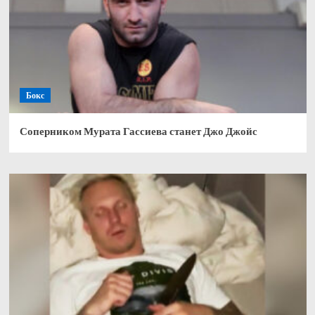
Бокс
Соперником Мурата Гассиева станет Джо Джойс