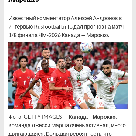
Известный комментатор Алексей Андронов в
интервью Rusfootball.info дал прогноз на матч
1/8 финала ЧМ-2026 Канада — Марокко.
Фото: GETTY IMAGES
— Канада – Марокко
.
Команда Джесси Марша очень активная, много
двигающаяся. Большая вероятность, что