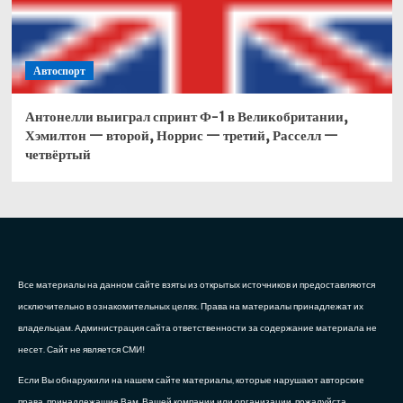
Автоспорт
Антонелли выиграл спринт Ф-1 в Великобритании,
Хэмилтон — второй, Норрис — третий, Расселл —
четвёртый
Все материалы на данном сайте взяты из открытых источников и предоставляются
исключительно в ознакомительных целях. Права на материалы принадлежат их
владельцам. Администрация сайта ответственности за содержание материала не
несет. Сайт не является СМИ!
Если Вы обнаружили на нашем сайте материалы, которые нарушают авторские
права, принадлежащие Вам, Вашей компании или организации, пожалуйста,