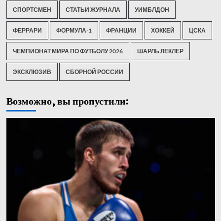
СПОРТСМЕН
СТАТЬИ ЖУРНАЛА
УИМБЛДОН
ФЕРРАРИ
ФОРМУЛА-1
ФРАНЦИИ
ХОККЕЙ
ЦСКА
ЧЕМПИОНАТ МИРА ПО ФУТБОЛУ 2026
ШАРЛЬ ЛЕКЛЕР
ЭКСКЛЮЗИВ
СБОРНОЙ РОССИИ
Возможно, вы пропустили: