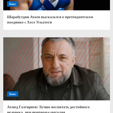
Бокс
Шарабутдин Атаев высказался о претендентском
поединке с Хосе Ускатеги
Бокс
Ахмед Газгириев: Лучше воспитать достойного
человека, чем чемпиона-негодяя