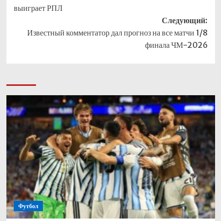
записи
выиграет РПЛ
Следующий:
Известный комментатор дал прогноз на все матчи 1/8
финала ЧМ-2026
Футбол