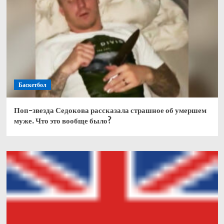
Баскетбол
Поп-звезда Седокова рассказала страшное об умершем
муже. Что это вообще было?