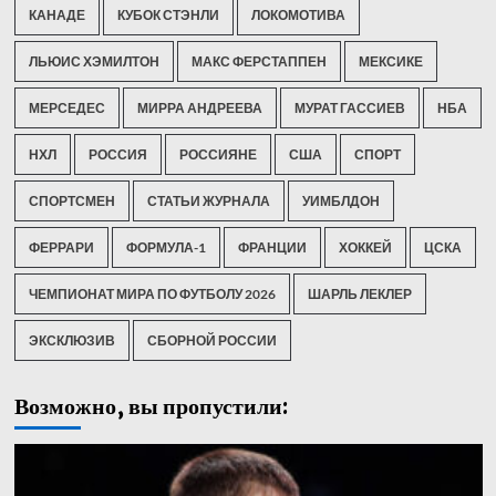
КАНАДЕ
КУБОК СТЭНЛИ
ЛОКОМОТИВА
ЛЬЮИС ХЭМИЛТОН
МАКС ФЕРСТАППЕН
МЕКСИКЕ
МЕРСЕДЕС
МИРРА АНДРЕЕВА
МУРАТ ГАССИЕВ
НБА
НХЛ
РОССИЯ
РОССИЯНЕ
США
СПОРТ
СПОРТСМЕН
СТАТЬИ ЖУРНАЛА
УИМБЛДОН
ФЕРРАРИ
ФОРМУЛА-1
ФРАНЦИИ
ХОККЕЙ
ЦСКА
ЧЕМПИОНАТ МИРА ПО ФУТБОЛУ 2026
ШАРЛЬ ЛЕКЛЕР
ЭКСКЛЮЗИВ
СБОРНОЙ РОССИИ
Возможно, вы пропустили: