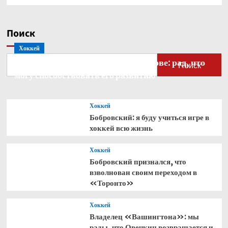
Поиск
Хоккей
Бобровский — о голкипере Ахтямове: рад, что
Поиск
могу способствовать его развитию
Хоккей
Бобровский: я буду учиться игре в
хоккей всю жизнь
Хоккей
Бобровский признался, что
взволнован своим переходом в
«Торонто»
Хоккей
Владелец «Вашингтона»: мы
рады, что Овечкин возвращается и