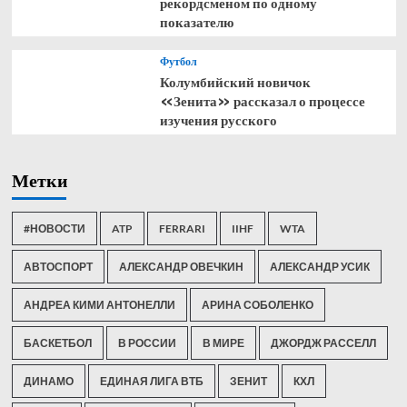
рекордсменом по одному
показателю
Футбол
Колумбийский новичок
«Зенита» рассказал о процессе
изучения русского
Метки
#НОВОСТИ
ATP
FERRARI
IIHF
WTA
АВТОСПОРТ
АЛЕКСАНДР ОВЕЧКИН
АЛЕКСАНДР УСИК
АНДРЕА КИМИ АНТОНЕЛЛИ
АРИНА СОБОЛЕНКО
БАСКЕТБОЛ
В РОССИИ
В МИРЕ
ДЖОРДЖ РАССЕЛЛ
ДИНАМО
ЕДИНАЯ ЛИГА ВТБ
ЗЕНИТ
КХЛ