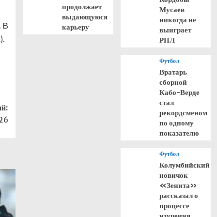
продолжает
Мусаев
выдающуюся
никогда не
 В
карьеру
выиграет
).
РПЛ
Футбол
Вратарь
сборной
Кабо-Верде
стал
й:
рекордсменом
026
по одному
показателю
Футбол
Колумбийский
новичок
«Зенита»
рассказал о
процессе
изучения