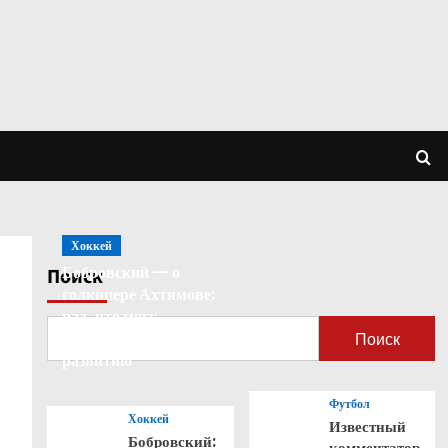
Хоккей
Бобровский — о
Поиск
голкипере Ахтямове:
рад, что могу
способствовать его
Поиск
развитию
Футбол
Хоккей
Известный
Бобровский:
комментатор