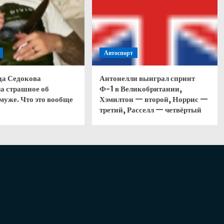
Автоспорт
да Седокова
Антонелли выиграл спринт
а страшное об
Ф-1 в Великобритании,
муже. Что это вообще
Хэмилтон — второй, Норрис —
третий, Расселл — четвёртый