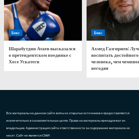
Бокс
Бокс
Шарабутдин Атаев высказался
Ахмед Газгириев: Лу
о претендентском поединке с
воспитать достойного
Хосе Ускатеги
человека, чем чемпио
негодяя
Все материалы на данном сайте взяты из открытых источников и предоставляются
исключительно в ознакомительных целях. Права на материалы принадлежат их
владельцам. Администрация сайта ответственности за содержание материала не
несет. Сайт не является СМИ!