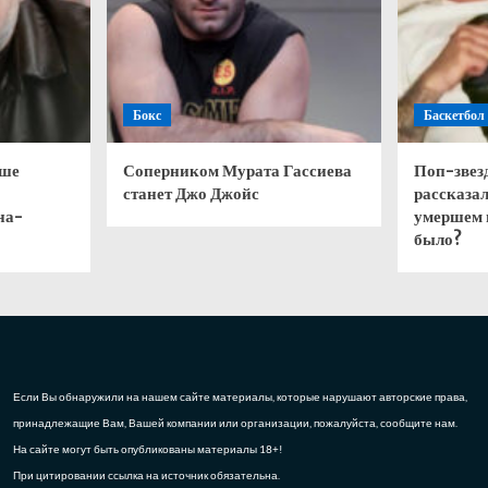
Бокс
Баскетбол
чше
Соперником Мурата Гассиева
Поп-звез
станет Джо Джойс
рассказал
на-
умершем 
было?
Если Вы обнаружили на нашем сайте материалы, которые нарушают авторские права,
принадлежащие Вам, Вашей компании или организации, пожалуйста, сообщите нам.
На сайте могут быть опубликованы материалы 18+!
При цитировании ссылка на источник обязательна.