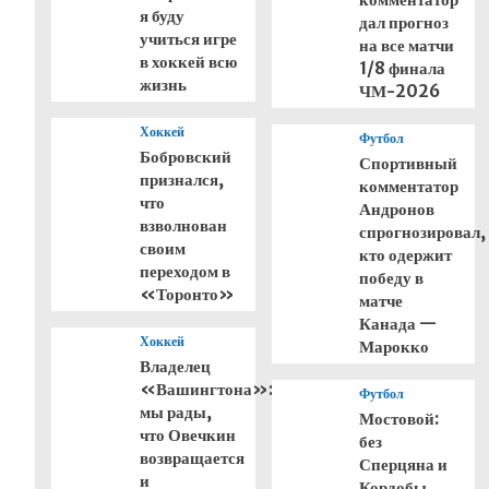
я буду
дал прогноз
учиться игре
на все матчи
в хоккей всю
1/8 финала
жизнь
ЧМ-2026
Хоккей
Футбол
Бобровский
Спортивный
признался,
комментатор
что
Андронов
взволнован
спрогнозировал,
своим
кто одержит
переходом в
победу в
«Торонто»
матче
Канада —
Хоккей
Марокко
Владелец
«Вашингтона»:
Футбол
мы рады,
Мостовой:
что Овечкин
без
возвращается
Сперцяна и
и
Кордобы