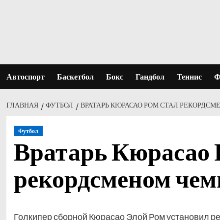
Перейти
к
содержимому
Автоспорт
Баскетбол
Бокс
Гандбол
Теннис
Ф
ГЛАВНАЯ
ФУТБОЛ
ВРАТАРЬ КЮРАСАО РОМ СТАЛ РЕКОРДС
Футбол
Вратарь Кюрасао 
рекордсменом чем
Голкипер сборной Кюрасао Элой Ром установил р