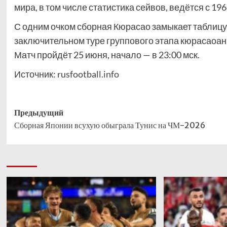
мира, в том числе статистика сейвов, ведётся с 196
С одним очком сборная Кюрасао замыкает таблицу 
заключительном туре группового этапа кюрасаоанцы
Матч пройдёт 25 июня, начало — в 23:00 мск.
Источник:
rusfootball.info
Навигация
Предыдущий
Сборная Японии всухую обыграла Тунис на ЧМ-2026
записи