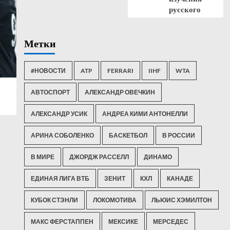
русского
Метки
#НОВОСТИ
ATP
FERRARI
IIHF
WTA
АВТОСПОРТ
АЛЕКСАНДР ОВЕЧКИН
АЛЕКСАНДР УСИК
АНДРЕА КИМИ АНТОНЕЛЛИ
АРИНА СОБОЛЕНКО
БАСКЕТБОЛ
В РОССИИ
В МИРЕ
ДЖОРДЖ РАССЕЛЛ
ДИНАМО
ЕДИНАЯ ЛИГА ВТБ
ЗЕНИТ
КХЛ
КАНАДЕ
КУБОК СТЭНЛИ
ЛОКОМОТИВА
ЛЬЮИС ХЭМИЛТОН
МАКС ФЕРСТАППЕН
МЕКСИКЕ
МЕРСЕДЕС