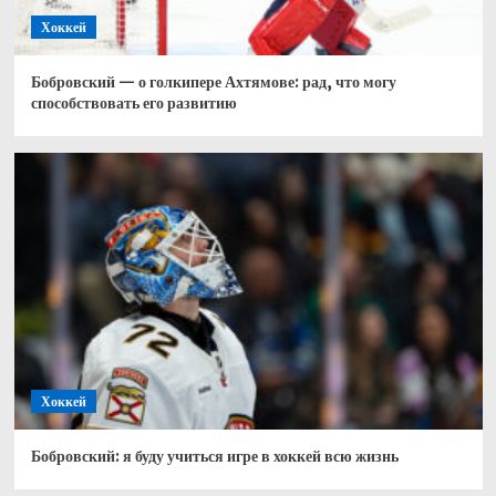
Хоккей
Бобровский — о голкипере Ахтямове: рад, что могу
способствовать его развитию
Хоккей
Бобровский: я буду учиться игре в хоккей всю жизнь