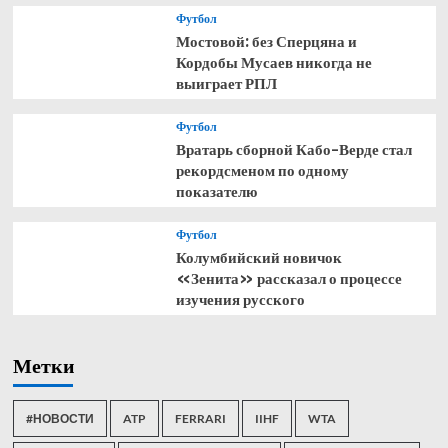
Футбол
Мостовой: без Сперцяна и
Кордобы Мусаев никогда не
выиграет РПЛ
Футбол
Вратарь сборной Кабо-Верде стал
рекордсменом по одному
показателю
Футбол
Колумбийский новичок
«Зенита» рассказал о процессе
изучения русского
Метки
#НОВОСТИ
ATP
FERRARI
IIHF
WTA