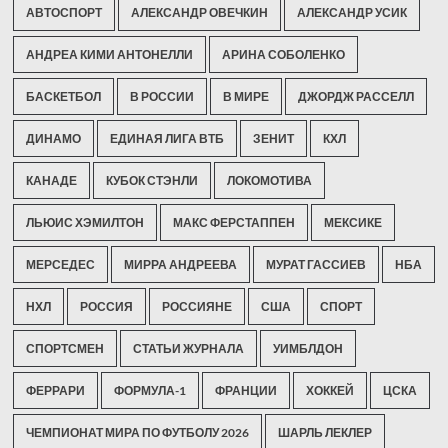
АВТОСПОРТ
АЛЕКСАНДР ОВЕЧКИН
АЛЕКСАНДР УСИК
АНДРЕА КИМИ АНТОНЕЛЛИ
АРИНА СОБОЛЕНКО
БАСКЕТБОЛ
В РОССИИ
В МИРЕ
ДЖОРДЖ РАССЕЛЛ
ДИНАМО
ЕДИНАЯ ЛИГА ВТБ
ЗЕНИТ
КХЛ
КАНАДЕ
КУБОК СТЭНЛИ
ЛОКОМОТИВА
ЛЬЮИС ХЭМИЛТОН
МАКС ФЕРСТАППЕН
МЕКСИКЕ
МЕРСЕДЕС
МИРРА АНДРЕЕВА
МУРАТ ГАССИЕВ
НБА
НХЛ
РОССИЯ
РОССИЯНЕ
США
СПОРТ
СПОРТСМЕН
СТАТЬИ ЖУРНАЛА
УИМБЛДОН
ФЕРРАРИ
ФОРМУЛА-1
ФРАНЦИИ
ХОККЕЙ
ЦСКА
ЧЕМПИОНАТ МИРА ПО ФУТБОЛУ 2026
ШАРЛЬ ЛЕКЛЕР