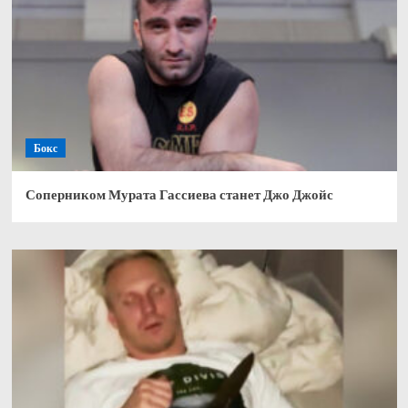
Бокс
Соперником Мурата Гассиева станет Джо Джойс