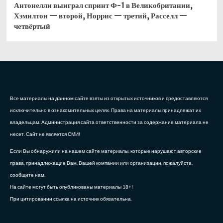
Антонелли выиграл спринт Ф-1 в Великобритании,
Хэмилтон — второй, Норрис — третий, Расселл —
четвёртый
Все материалы на данном сайте взяты из открытых источников и предоставляются
исключительно в ознакомительных целях. Права на материалы принадлежат их
владельцам. Администрация сайта ответственности за содержание материала не
несет. Сайт не является СМИ!
Если Вы обнаружили на нашем сайте материалы, которые нарушают авторские
права, принадлежащие Вам, Вашей компании или организации, пожалуйста,
сообщите нам.
На сайте могут быть опубликованы материалы 18+!
При цитировании ссылка на источник обязательна.