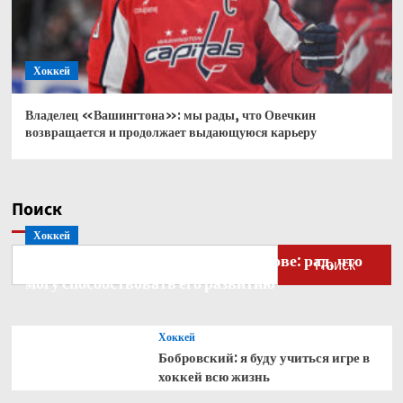
Хоккей
Владелец «Вашингтона»: мы рады, что Овечкин
возвращается и продолжает выдающуюся карьеру
Поиск
Хоккей
Бобровский — о голкипере Ахтямове: рад, что
Поиск
могу способствовать его развитию
Хоккей
Бобровский: я буду учиться игре в
хоккей всю жизнь